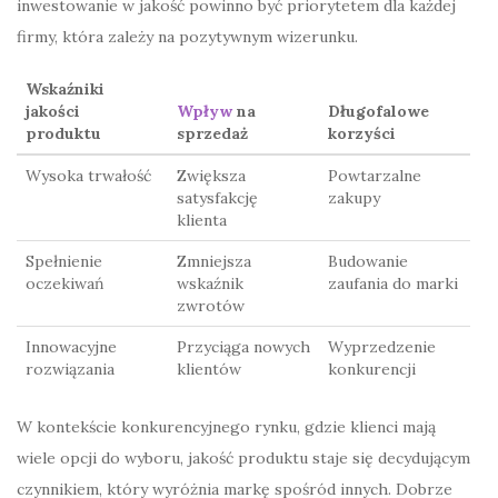
inwestowanie w jakość powinno być priorytetem dla każdej
firmy, która zależy na pozytywnym wizerunku.
Wskaźniki
jakości
Wpływ
na
Długofalowe
produktu
sprzedaż
korzyści
Wysoka trwałość
Zwiększa
Powtarzalne
satysfakcję
zakupy
klienta
Spełnienie
Zmniejsza
Budowanie
oczekiwań
wskaźnik
zaufania do marki
zwrotów
Innowacyjne
Przyciąga nowych
Wyprzedzenie
rozwiązania
klientów
konkurencji
W kontekście konkurencyjnego rynku, gdzie klienci mają
wiele opcji do wyboru, jakość produktu staje się decydującym
czynnikiem, który wyróżnia markę spośród innych. Dobrze