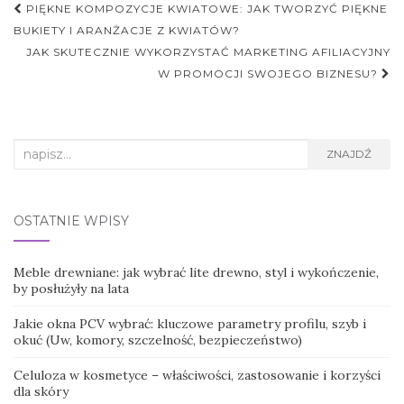
Nawigacja
PIĘKNE KOMPOZYCJE KWIATOWE: JAK TWORZYĆ PIĘKNE
postu
BUKIETY I ARANŻACJE Z KWIATÓW?
JAK SKUTECZNIE WYKORZYSTAĆ MARKETING AFILIACYJNY
W PROMOCJI SWOJEGO BIZNESU?
Search
ZNAJDŹ
for:
OSTATNIE WPISY
Meble drewniane: jak wybrać lite drewno, styl i wykończenie,
by posłużyły na lata
Jakie okna PCV wybrać: kluczowe parametry profilu, szyb i
okuć (Uw, komory, szczelność, bezpieczeństwo)
Celuloza w kosmetyce – właściwości, zastosowanie i korzyści
dla skóry