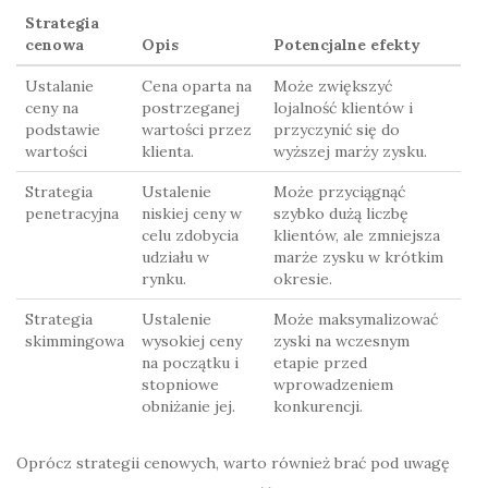
Strategia
cenowa
Opis
Potencjalne efekty
Ustalanie
Cena oparta na
Może zwiększyć
ceny na
postrzeganej
lojalność klientów i
podstawie
wartości przez
przyczynić się do
wartości
klienta.
wyższej marży zysku.
Strategia
Ustalenie
Może przyciągnąć
penetracyjna
niskiej ceny w
szybko dużą liczbę
celu zdobycia
klientów, ale zmniejsza
udziału w
marże zysku w krótkim
rynku.
okresie.
Strategia
Ustalenie
Może maksymalizować
skimmingowa
wysokiej ceny
zyski na wczesnym
na początku i
etapie przed
stopniowe
wprowadzeniem
obniżanie jej.
konkurencji.
Oprócz strategii cenowych, warto również brać pod uwagę