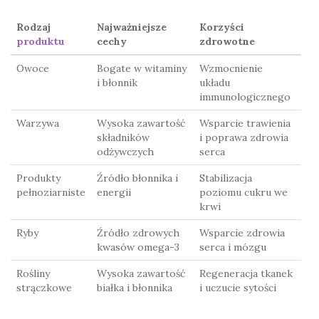
Rodzaj
Najważniejsze
Korzyści
produktu
cechy
zdrowotne
Owoce
Bogate w witaminy
Wzmocnienie
i błonnik
układu
immunologicznego
Warzywa
Wysoka zawartość
Wsparcie trawienia
składników
i poprawa zdrowia
odżywczych
serca
Produkty
Źródło błonnika i
Stabilizacja
pełnoziarniste
energii
poziomu cukru we
krwi
Ryby
Źródło zdrowych
Wsparcie zdrowia
kwasów omega-3
serca i mózgu
Rośliny
Wysoka zawartość
Regeneracja tkanek
strączkowe
białka i błonnika
i uczucie sytości