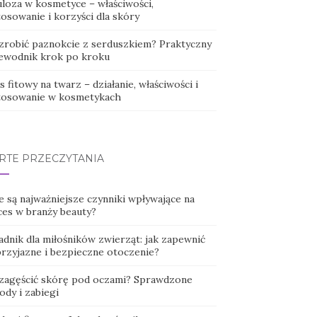
uloza w kosmetyce – właściwości,
osowanie i korzyści dla skóry
 zrobić paznokcie z serduszkiem? Praktyczny
ewodnik krok po kroku
 fitowy na twarz – działanie, właściwości i
tosowanie w kosmetykach
RTE PRZECZYTANIA
e są najważniejsze czynniki wpływające na
ces w branży beauty?
adnik dla miłośników zwierząt: jak zapewnić
przyjazne i bezpieczne otoczenie?
 zagęścić skórę pod oczami? Sprawdzone
ody i zabiegi