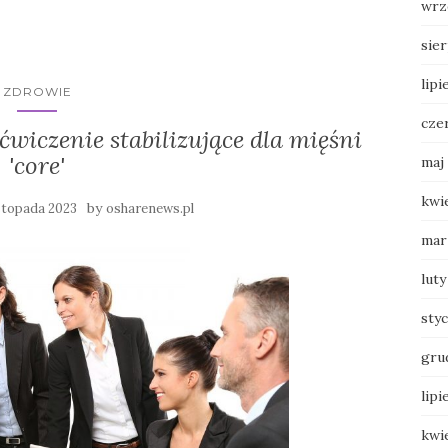
wrz
sie
lipi
ZDROWIE
cze
wiczenie stabilizujące dla mięśni
'core'
maj
kwi
by
istopada 2023
osharenews.pl
mar
luty
sty
gru
lipi
kwi