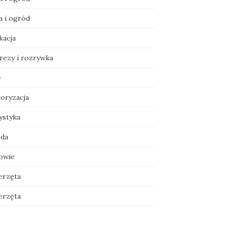
 i ogród
kacja
rezy i rozrywka
e
oryzacja
ystyka
da
owie
erzęta
erzęta