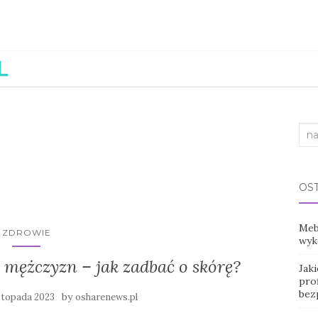
Sea
for:
OS
Mebl
ZDROWIE
wyko
 mężczyzn – jak zadbać o skórę?
Jak
prof
bez
by
istopada 2023
osharenews.pl