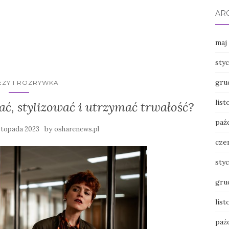
AR
maj
sty
gru
EZY I ROZRYWKA
lis
ać, stylizować i utrzymać trwałość?
paź
by
istopada 2023
osharenews.pl
cze
sty
gru
lis
paź