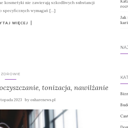
Kat
ne kosmetyki nie zawierają szkodliwych substancji
roz
do specyficznych wymagań […]
Jak 
kar
YTAJ WIĘCEJ
NA
ZDROWIE
KA
oczyszczanie, tonizacja, nawilżanie
Bizn
by
istopada 2023
osharenews.pl
Bud
Cas
Dom