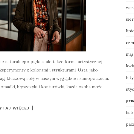
wrz
sie
lipi
cze
maj
ie naturalnego piękna, ale także forma artystycznej
kwi
ksperymenty z kolorami i strukturami. Usta, jako
luty
wają kluczową rolę w naszym wyglądzie i samopoczuciu.
omadki, błyszczyki i konturówki, każda osoba może
sty
gru
YTAJ WIĘCEJ
list
paź