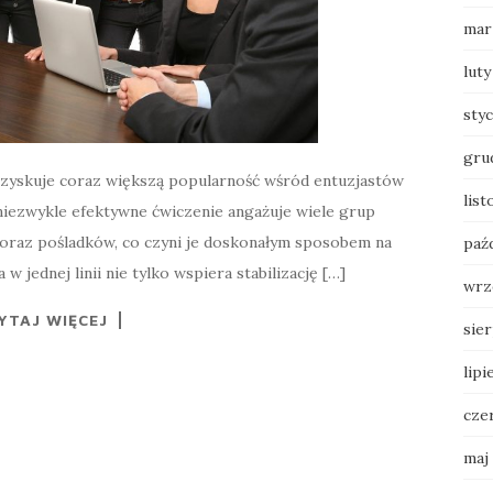
mar
luty
sty
gru
 zyskuje coraz większą popularność wśród entuzjastów
list
e niezwykle efektywne ćwiczenie angażuje wiele grup
 oraz pośladków, co czyni je doskonałym sposobem na
paź
 jednej linii nie tylko wspiera stabilizację […]
wrz
YTAJ WIĘCEJ
sie
lipi
cze
maj