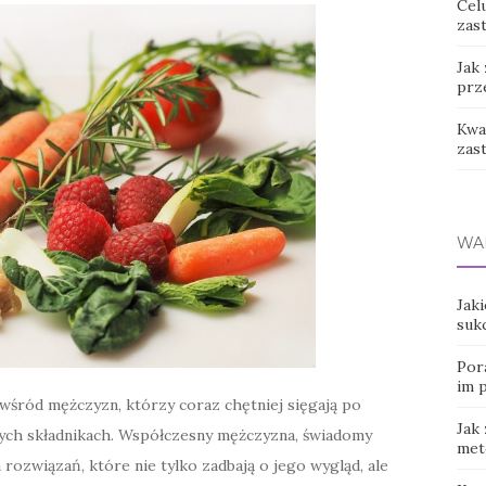
Cel
zast
Jak
prz
Kwas
zas
WA
Jaki
suk
Por
im 
wśród mężczyzn, którzy coraz chętniej sięgają po
Jak
nych składnikach. Współczesny mężczyzna, świadomy
met
rozwiązań, które nie tylko zadbają o jego wygląd, ale