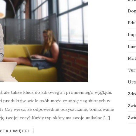
Dom
Edu
Imp
Inn
Mot
Tur
Uro
uał, ale także klucz do zdrowego i promiennego wyglądu.
Zdr
ci produktów, wiele osób może czuć się zagubionych w
Zwi
h. Czy wiesz, że odpowiednie oczyszczanie, tonizowanie
Zwi
ję twojej cery? Każdy typ skóry ma swoje unikalne […]
YTAJ WIĘCEJ