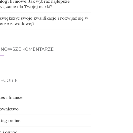
alogi firmowe: Jak wybrać najlepsze
wiązanie dla Twojej marki?
zwiększyć swoje kwalifikacje i rozwijać się w
ierze zawodowej?
JNOWSZE KOMENTARZE
TEGORIE
es i finanse
ownictwo
ting online
 i ogród