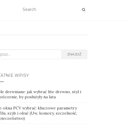
rch
ZNAJDŹ
TATNIE WPISY
e drewniane: jak wybrać lite drewno, styl i
ńczenie, by posłużyły na lata
ie okna PCV wybrać: kluczowe parametry
ilu, szyb i okuć (Uw, komory, szczelność,
pieczeństwo)