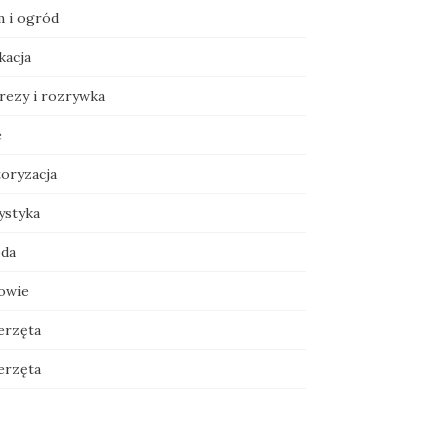
 i ogród
kacja
rezy i rozrywka
e
oryzacja
ystyka
da
owie
erzęta
erzęta