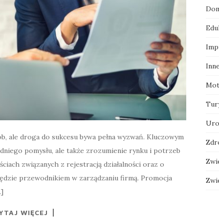
Dom
Edu
Imp
Inn
Mot
Tur
Uro
sób, ale droga do sukcesu bywa pełna wyzwań. Kluczowym
Zdr
edniego pomysłu, ale także zrozumienie rynku i potrzeb
Zwi
ciach związanych z rejestracją działalności oraz o
będzie przewodnikiem w zarządzaniu firmą. Promocja
Zwi
…]
YTAJ WIĘCEJ