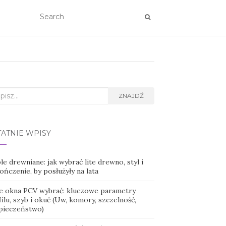
rch
ZNAJDŹ
TATNIE WPISY
e drewniane: jak wybrać lite drewno, styl i
ńczenie, by posłużyły na lata
ie okna PCV wybrać: kluczowe parametry
ilu, szyb i okuć (Uw, komory, szczelność,
pieczeństwo)