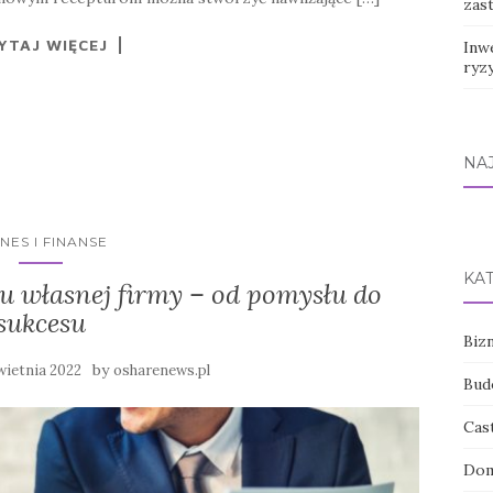
zas
YTAJ WIĘCEJ
Inw
ryz
NA
NES I FINANSE
KA
u własnej firmy – od pomysłu do
sukcesu
Bizn
by
wietnia 2022
osharenews.pl
Bud
Cas
Dom