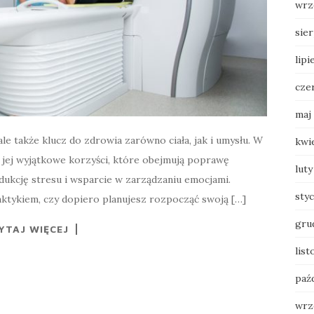
wrz
sie
lipi
cze
maj
ale także klucz do zdrowia zarówno ciała, jak i umysłu. W
kwi
a jej wyjątkowe korzyści, które obejmują poprawę
luty
edukcję stresu i wsparcie w zarządzaniu emocjami.
sty
aktykiem, czy dopiero planujesz rozpocząć swoją […]
gru
YTAJ WIĘCEJ
list
paź
wrz