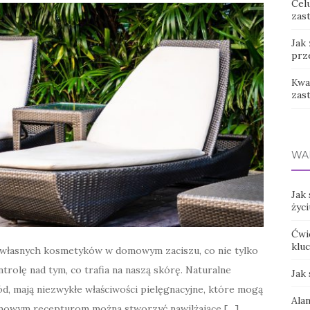
Cel
zast
Jak
prz
Kwas
zas
WA
Jak
życi
Ćwi
klu
e własnych kosmetyków w domowym zaciszu, co nie tylko
trolę nad tym, co trafia na naszą skórę. Naturalne
Jak
 miód, mają niezwykłe właściwości pielęgnacyjne, które mogą
Ala
domowym recepturom można stworzyć nawilżające […]