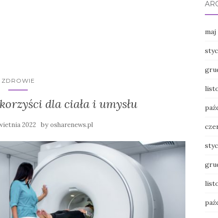
AR
maj
sty
gru
ZDROWIE
lis
korzyści dla ciała i umysłu
paź
by
wietnia 2022
osharenews.pl
cze
sty
gru
lis
paź