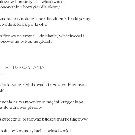
uloza w kosmetyce – właściwości,
osowanie i korzyści dla skóry
 zrobić paznokcie z serduszkiem? Praktyczny
ewodnik krok po kroku
 fitowy na twarz – działanie, właściwości i
tosowanie w kosmetykach
RTE PRZECZYTANIA
 skutecznie redukować stres w codziennym
u?
czenia na wzmocnienie mięśni kręgosłupa –
cz do zdrowia pleców
 skutecznie planować budżet marketingowy?
ntoina w kosmetykach – właściwości,