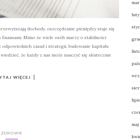
mar
luty
sty
przewyższają dochody, oszczędzanie pieniędzy staje się
inansami. Mimo że wiele osób marzy o stabilności
gru
z odpowiednich zasad i strategii, budowanie kapitału
list
wiedzieć, że każdy z nas może nauczyć się skutecznie
paź
wrz
YTAJ WIĘCEJ
sie
lipi
cze
maj
ZDROWIE
kwi