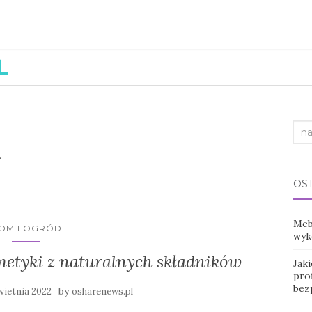
Sea
2
for:
OS
Mebl
OM I OGRÓD
wyko
etyki z naturalnych składników
Jak
prof
bez
by
wietnia 2022
osharenews.pl