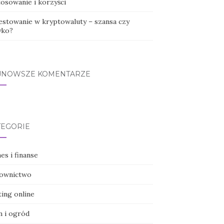
tosowanie i korzyści
estowanie w kryptowaluty – szansa czy
yko?
JNOWSZE KOMENTARZE
TEGORIE
es i finanse
ownictwo
ting online
 i ogród