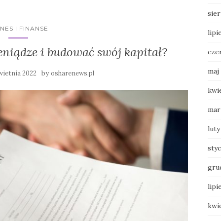
sie
NES I FINANSE
lipi
eniądze i budować swój kapitał?
cze
maj
by
wietnia 2022
osharenews.pl
kwi
mar
luty
sty
gru
lipi
kwi