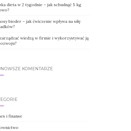
ka dieta w 2 tygodnie – jak schudnąć 5 kg
owo?
osy bioder – jak ćwiczenie wpływa na siłę
ladków?
 zarządzać wiedzą w firmie i wykorzystywać ją
rozwoju?
JNOWSZE KOMENTARZE
TEGORIE
es i finanse
ownictwo