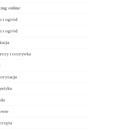
ting online
 i ogród
 i ogród
kacja
rezy i rozrywka
e
oryzacja
ystyka
da
owie
erzęta