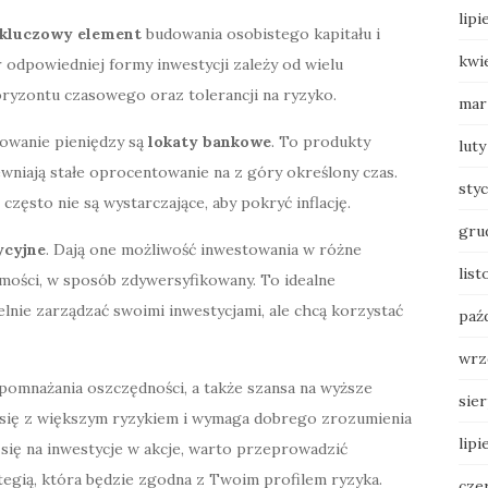
lipi
kluczowy element
budowania osobistego kapitału i
kwi
 odpowiedniej formy inwestycji zależy od wielu
oryzontu czasowego oraz tolerancji na ryzyko.
mar
owanie pieniędzy są
lokaty bankowe
. To produkty
luty
wniają stałe oprocentowanie na z góry określony czas.
sty
 często nie są wystarczające, aby pokryć inflację.
gru
ycyjne
. Dają one możliwość inwestowania w różne
list
homości, w sposób zdywersyfikowany. To idealne
elnie zarządzać swoimi inwestycjami, ale chcą korzystać
paź
wrz
 pomnażania oszczędności, a także szansa na wyższe
sie
że się z większym ryzykiem i wymaga dobrego zrozumienia
lipi
 się na inwestycje w akcje, warto przeprowadzić
ategią, która będzie zgodna z Twoim profilem ryzyka.
cze