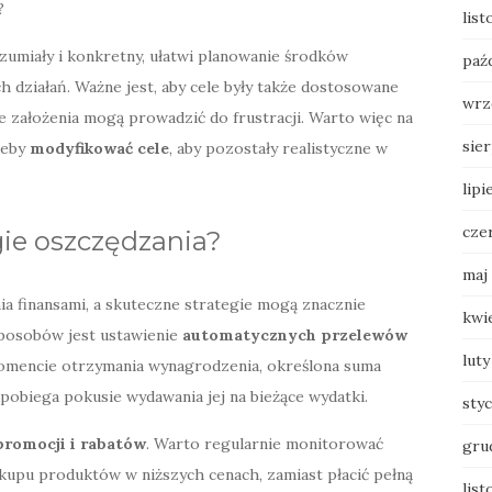
?
lis
zumiały i konkretny, ułatwi planowanie środków
paź
działań. Ważne jest, aby cele były także dostosowane
wrz
ne założenia mogą prowadzić do frustracji. Warto więc na
sie
zeby
modyfikować cele
, aby pozostały realistyczne w
lipi
cze
gie oszczędzania?
maj
a finansami, a skuteczne strategie mogą znacznie
kwi
sposobów jest ustawienie
automatycznych przelewów
luty
omencie otrzymania wynagrodzenia, określona suma
apobiega pokusie wydawania jej na bieżące wydatki.
sty
promocji i rabatów
. Warto regularnie monitorować
gru
kupu produktów w niższych cenach, zamiast płacić pełną
list