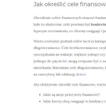
Jak określić cele finanso
Określenie celów finansowych stanowi fundam
było to skuteczne, cele powinny być
konkret
lepszym zrozumieniu, co chcemy osiągnąć i j
Warto rozważyć podział celów na trzy kateg
długoterminowe. Cele krótkoterminowe zwyk
oszczędzania na wakacje, większe zakupy czy
jednego do pięciu
lat
, mogą związane być z z
mieszkania. Natomiast cele długoterminowe, k
na emeryturę lub edukację
dzieci
.
Aby efektywnie określić cele finansowe, warto
Jakie są moje priorytety finansowe?
Jakie kwoty chcę osiągnąć w każdym z 