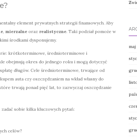
Zwi
we?
entalny element prywatnych strategii finansowych. Aby
AR
ne
,
mierzalne
oraz
realistyczne
. Taki podział pomoże w
akimi środkami dysponujemy.
maj
orie: krótkoterminowe, średnioterminowe i
sty
le obejmują okres do jednego roku i mogą dotyczyć
 spłatę długów. Cele średnioterminowe, trwające od
gru
akupem auta czy oszczędzaniem na wkład własny do
lis
tóre trwają ponad pięć lat, to zazwyczaj oszczędzanie
paź
cze
 zadać sobie kilka kluczowych pytań:
sty
gru
tych celów?