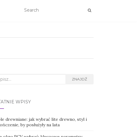
rch
ZNAJDŹ
TATNIE WPISY
e drewniane: jak wybrać lite drewno, styl i
ńczenie, by posłużyły na lata
ie okna PCV wybrać: kluczowe parametry