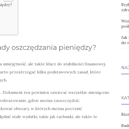
Szyb
niędzy?
zdr
Wzn
poś
Jak
do 
ady oszczędzania pieniędzy?
 umiejętność, ale także klucz do stabilności finansowej.
NA
warto przestrzegać kilku podstawowych zasad, które
ych.
u
. Dokument ten powinien zawierać wszystkie miesiączne
KA
 zobrazowanie, gdzie można zaoszczędzić.
ikować obszary, w których można poczynić
Bizn
ędnić stałe wydatki, takie jak rachunki, ale także te
Bud