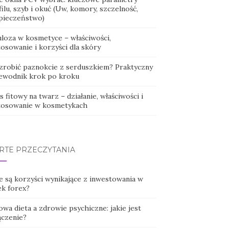
ilu, szyb i okuć (Uw, komory, szczelność,
pieczeństwo)
uloza w kosmetyce – właściwości,
osowanie i korzyści dla skóry
 zrobić paznokcie z serduszkiem? Praktyczny
ewodnik krok po kroku
 fitowy na twarz – działanie, właściwości i
tosowanie w kosmetykach
RTE PRZECZYTANIA
e są korzyści wynikające z inwestowania w
ek forex?
wa dieta a zdrowie psychiczne: jakie jest
ączenie?