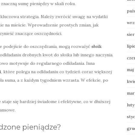
 znaczną sumę pieniędzy w skali roku.
paź
kluczowa strategia. Należy zwrócić uwagę na wydatki
wrz
nie na mieście. Wprowadzenie prostych zmian, jak
ynieść znaczące oszczędności.
sie
lipi
ne podejście do oszczędzania, mogą rozważyć
słoik
 odkładaniu drobnych kwot do słoika lub innego naczynia.
cze
kowo motywuje do regularnego odkładania. Inna
maj
i
, które polega na odkładaniu co tydzień coraz większej
ła suma, a z każdym tygodniem wzrasta. W efekcie, po
kwi
mar
 staje się bardziej świadome i efektywne, co w dłuższej
luty
nansowe.
sty
dzone pieniądze?
gru