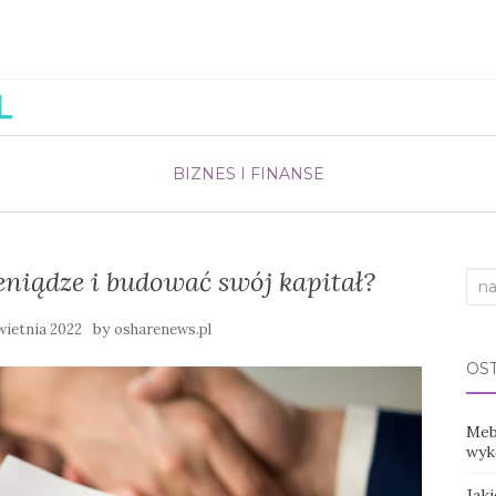
BIZNES I FINANSE
eniądze i budować swój kapitał?
Sea
for:
by
wietnia 2022
osharenews.pl
OS
Mebl
wyko
Jak