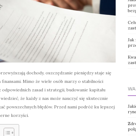
prof
bez
Cel
zast
Jak
prz
Kwas
zas
przewyższają dochody, oszczędzanie pieniędzy staje się
inansami. Mimo że wiele osób marzy o stabilności
WA
z odpowiednich zasad i strategii, budowanie kapitału
wiedzieć, że każdy z nas może nauczyć się skutecznie
Jaki
ikać powszechnych błędów. Przed nami podróż ku lepszej
ryn
erne korzyści.
Zdro
poł