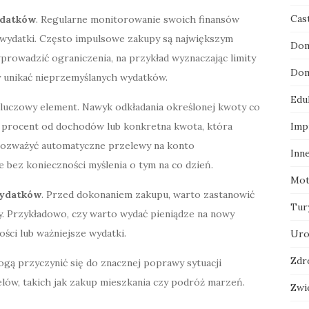
Cas
ydatków
. Regularne monitorowanie swoich finansów
 wydatki. Często impulsowe zakupy są największym
Dom
rowadzić ograniczenia, na przykład wyznaczając limity
Dom
by unikać nieprzemyślanych wydatków.
Edu
kluczowy element. Nawyk odkładania określonej kwoty co
yć procent od dochodów lub konkretna kwota, która
Imp
 rozważyć automatyczne przelewy na konto
Inn
 bez konieczności myślenia o tym na co dzień.
Mot
wydatków
. Przed dokonaniem zakupu, warto zastanowić
Tur
y. Przykładowo, czy warto wydać pieniądze na nowy
ości lub ważniejsze wydatki.
Uro
Zdr
ogą przyczynić się do znacznej poprawy sytuacji
celów, takich jak zakup mieszkania czy podróż marzeń.
Zwi