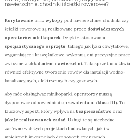
nawierzchnie, chodniki i ścieżki rowerowe?
Korytowanie
oraz
wykopy
pod nawierzchnie, chodniki czy
ścieżki rowerowe są realizowane przez
doświadczonych
operatorów minikoparek
. Dzięki zastosowaniu
specjalistycznego osprzętu
, takiego jak łyżki chwytakowe,
wygarniające i krawężnikowe, wykonują oni precyzyjne prace
związane z
układaniem nawierzchni
. Taki sprzęt umożliwia
również efektywne tworzenie rowów dla instalacji wodno-
kanalizacyjnych, elektrycznych czy gazowych.
Aby móc obsługiwać minikoparki, operatorzy muszą
dysponować odpowiednimi
uprawnieniami (klasa III)
. To
kluczowy aspekt, który wpływa na
bezpieczeństwo
oraz
jakość realizowanych zadań
. Usługi te są niezbędne
zarówno w dużych projektach budowlanych, jak i w
mniejszych inwestycjach drogowych czy pracach