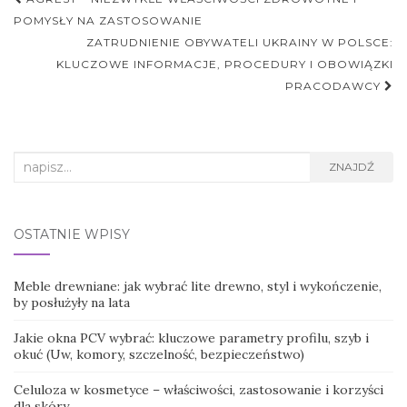
Nawigacja
postu
POMYSŁY NA ZASTOSOWANIE
ZATRUDNIENIE OBYWATELI UKRAINY W POLSCE:
KLUCZOWE INFORMACJE, PROCEDURY I OBOWIĄZKI
PRACODAWCY
Search
ZNAJDŹ
for:
OSTATNIE WPISY
Meble drewniane: jak wybrać lite drewno, styl i wykończenie,
by posłużyły na lata
Jakie okna PCV wybrać: kluczowe parametry profilu, szyb i
okuć (Uw, komory, szczelność, bezpieczeństwo)
Celuloza w kosmetyce – właściwości, zastosowanie i korzyści
dla skóry