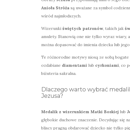
Anioła Stróża
są uważane za symbol codzienn
wśród najmłodszych.
Wizerunki
świętych patronów
, takich jak
św
amulety. Stanowią one nie tylko wyraz wiary
można dopasować do imienia dziecka lub jeg
Te różnorodne motywy niosą ze sobą bogate zn
ozdabiane
diamentami
lub
cyrkoniami
, co 
biżuteria sakralna.
Dlaczego warto wybrać medalik
Jezusa?
Medalik z wizerunkiem Matki Boskiej
lub
J
głębokie duchowe znaczenie. Decydując się na
bliscy pragną obdarować dziecko nie tylko p