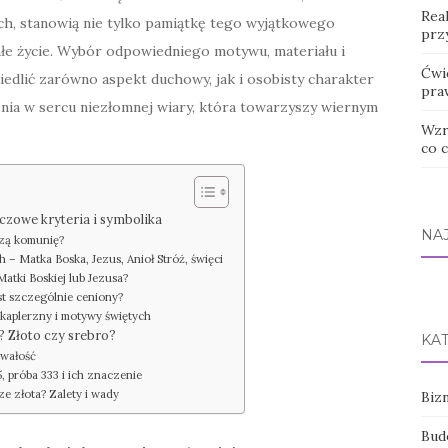
Rea
ych, stanowią nie tylko pamiątkę tego wyjątkowego
przy
ałe życie. Wybór odpowiedniego motywu, materiału i
Ćwic
edlić zarówno aspekt duchowy, jak i osobisty charakter
pra
enia w sercu niezłomnej wiary, która towarzyszy wiernym
Wzr
co 
czowe kryteria i symbolika
NA
szą komunię?
 – Matka Boska, Jezus, Anioł Stróż, święci
tki Boskiej lub Jezusa?
st szczególnie ceniony?
zkaplerzny i motywy świętych
? Złoto czy srebro?
KA
rwałość
, próba 333 i ich znaczenie
ze złota? Zalety i wady
Bizn
Bud