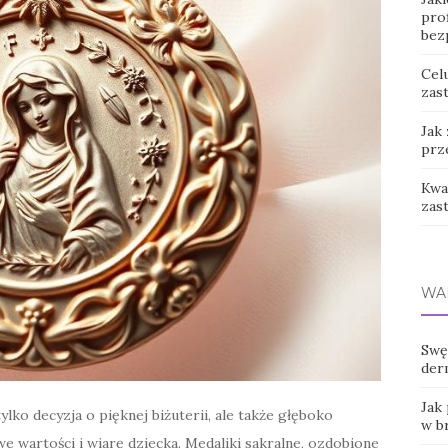
prof
bez
Cel
zast
Jak
prz
Kwas
zas
WA
Swę
der
Jak
ko decyzja o pięknej biżuterii, ale także głęboko
w b
e wartości i wiarę dziecka. Medaliki sakralne, ozdobione