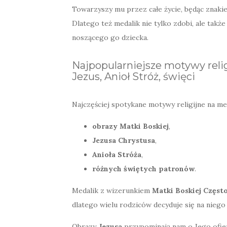
Towarzyszy mu przez całe życie, będąc znak
Dlatego też medalik nie tylko zdobi, ale takż
noszącego go dziecka.
Najpopularniejsze motywy reli
Jezus, Anioł Stróż, święci
Najczęściej spotykane motywy religijne na me
obrazy Matki Boskiej
,
Jezusa Chrystusa
,
Anioła Stróża
,
różnych świętych patronów
.
Medalik z wizerunkiem
Matki Boskiej Częst
dlatego wielu rodziców decyduje się na niego 
Obrazy
Jezusa
przypominają nam o Jego ofier