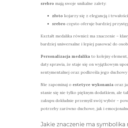
srebro
mają swoje unikalne zalety:
złoto
kojarzy się z elegancją i trwałości
srebro
często oferuje bardziej przystę
Kształt medalika również ma znaczenie – kla
bardziej uniwersalne i lepiej pasować do oso
Personalizacja medalika
to kolejny element
daty sprawia, że staje się on wyjątkowym upo
sentymentalnej oraz podkreśla jego duchowy
Nie zapominaj o
estetyce wykonania
oraz ja
stanie się nie tylko pięknym dodatkiem, ale t
zakupu dokładnie przemyśl swój wybór – powi
potrzeby zarówno duchowe, jak i emocjonaln
Jakie znaczenie ma symbolika