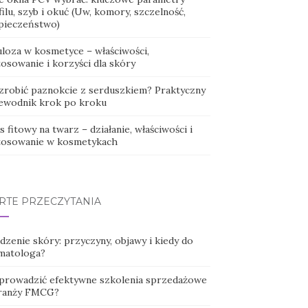
ilu, szyb i okuć (Uw, komory, szczelność,
pieczeństwo)
uloza w kosmetyce – właściwości,
osowanie i korzyści dla skóry
 zrobić paznokcie z serduszkiem? Praktyczny
ewodnik krok po kroku
 fitowy na twarz – działanie, właściwości i
tosowanie w kosmetykach
RTE PRZECZYTANIA
dzenie skóry: przyczyny, objawy i kiedy do
matologa?
 prowadzić efektywne szkolenia sprzedażowe
ranży FMCG?