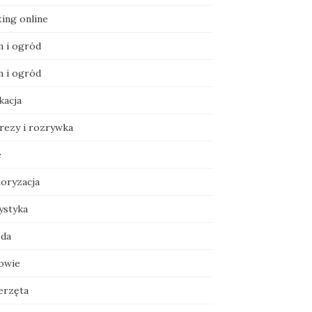
ting online
 i ogród
 i ogród
kacja
rezy i rozrywka
e
oryzacja
ystyka
da
owie
erzęta