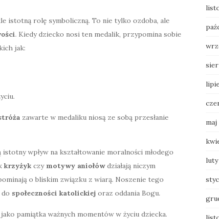
lis
e istotną rolę symboliczną. To nie tylko ozdoba, ale
paź
ości
. Kiedy dziecko nosi ten medalik, przypomina sobie
wrz
ich jak:
sie
lipi
yciu.
cze
stróża
zawarte w medaliku niosą ze sobą przesłanie
maj
kwi
 istotny wpływ na kształtowanie moralności młodego
luty
ak
krzyżyk
czy
motywy aniołów
działają niczym
sty
pominają o bliskim związku z wiarą. Noszenie tego
i do
społeczności katolickiej
oraz oddania Bogu.
gru
a jako pamiątka ważnych momentów w życiu dziecka.
list