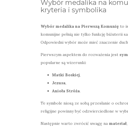
Wybór medalika na komun
kryteria i symbolika
Wybór medalika na Pierwszą Komunię
to i
komunijne pełnią nie tylko funkcję biżuterii sa
Odpowiedni wybór może mieć znaczenie ducho
Pierwszym aspektem do rozważenia jest
sym
popularne są wizerunki:
Matki Boskiej
,
Jezusa
,
Anioła Stróża
.
Te symbole niosą ze sobą przesłanie o ochron
religijne powinny być odzwierciedlone w wyb
Następnie warto zwrócić uwagę na
materiał