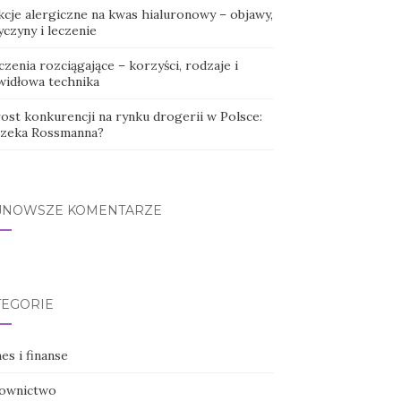
kcje alergiczne na kwas hialuronowy – objawy,
czyny i leczenie
zenia rozciągające – korzyści, rodzaje i
widłowa technika
ost konkurencji na rynku drogerii w Polsce:
czeka Rossmanna?
JNOWSZE KOMENTARZE
TEGORIE
es i finanse
ownictwo