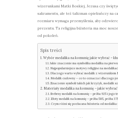
wizerunkami Matki Boskiej, Jezusa czy święt
sakramentu, ale też talizman opiekuńczy na c
rozmiaru wymaga przemyślenia, aby odzwierci
prezentu. Ta religijna biżuteria ma moc nosz
od pokoleń.
Spis treści
Wybór medalika na komunię jakie wybrać – klu
Jakie znaczenie ma symbolika medalika na pierw
Najpopularniejsze motywy religijne na medalikach
Dlaczego warto wybrać medalik z wizerunkiem Ma
Medalik cudowny – co to oznacza i dlaczego je
Znaczenie symboli takich jak krzyżyk, medalik s
Materiały medalika na komunię – jakie wybrać
Srebrny medalik na komunię – próba 925 i jego t
Złoty medalik na komunię – próba 585, próba 375
Czym różni się pozłacana biżuteria od medalika 