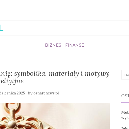
BIZNES I FINANSE
nię: symbolika, materiały i motywy
Sea
religijne
for:
by
dziernika 2025
osharenews.pl
OS
Mebl
wyko
Jak