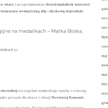
iem
wiary
i przypomnieniem
chrześcijańskich wartości
.
paź
e
wzmacnia wewnętrzną siłę
i
duchową dojrzałość
wrz
sie
gijne na medalikach – Matka Boska,
lipi
cze
dalikach to:
maj
kwi
mar
luty
ochowskiej
szczególnie symbolizuje opiekę i ochronę,
sty
jako prezent dla dzieci z okazji
Pierwszej Komunii
.
gru
ze oraz zbawieniu. Z kolei medaliki przedstawiające