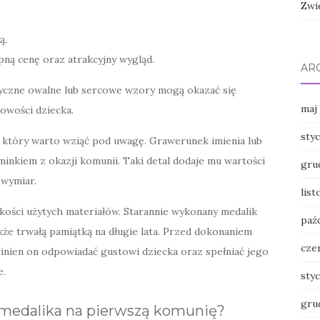
Zwi
ą,
pną cenę oraz atrakcyjny wygląd.
AR
syczne owalne lub sercowe wzory mogą okazać się
maj
bowości dziecka.
sty
, który warto wziąć pod uwagę. Grawerunek imienia lub
minkiem z okazji komunii. Taki detal dodaje mu wartości
gru
 wymiar.
lis
kości użytych materiałów. Starannie wykonany medalik
paź
akże trwałą pamiątką na długie lata. Przed dokonaniem
cze
nien on odpowiadać gustowi dziecka oraz spełniać jego
e.
sty
gru
 medalika na pierwszą komunię?