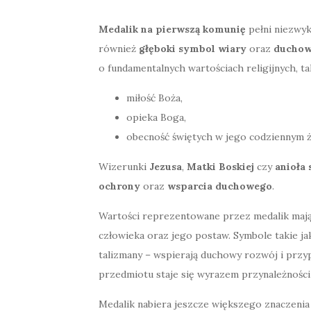
Medalik na pierwszą komunię
pełni niezwykl
również
głęboki symbol wiary
oraz
duchow
o fundamentalnych wartościach religijnych, tak
miłość Boża,
opieka Boga,
obecność świętych w jego codziennym ż
Wizerunki
Jezusa
,
Matki Boskiej
czy
anioła 
ochrony
oraz
wsparcia duchowego
.
Wartości reprezentowane przez medalik mają
człowieka oraz jego postaw. Symbole takie j
talizmany – wspierają duchowy rozwój i przy
przedmiotu staje się wyrazem przynależnośc
Medalik nabiera jeszcze większego znaczeni