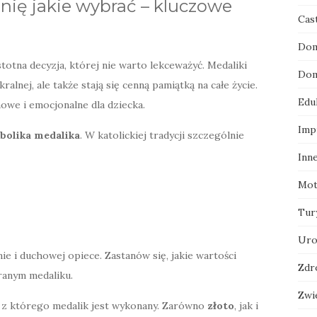
ię jakie wybrać – kluczowe
Cas
Dom
stotna decyzja, której nie warto lekceważyć. Medaliki
Dom
kralnej, ale także stają się cenną pamiątką na całe życie.
Edu
we i emocjonalne dla dziecka.
Imp
bolika medalika
. W katolickiej tradycji szczególnie
Inn
Mot
Tur
Uro
ie i duchowej opiece. Zastanów się, jakie wartości
Zdr
ranym medaliku.
Zwi
, z którego medalik jest wykonany. Zarówno
złoto
, jak i