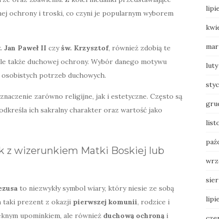
lipi
ej ochrony i troski, co czyni je popularnym wyborem
kwi
mar
. Jan Paweł II
czy
św. Krzysztof
, również zdobią te
, ale także duchowej ochrony. Wybór danego motywu
luty
o osobistych potrzeb duchowych.
sty
aczenie zarówno religijne, jak i estetyczne. Często są
gru
podkreśla ich sakralny charakter oraz wartość jako
list
paź
 z wizerunkiem Matki Boskiej lub
wrz
sie
ezusa
to niezwykły symbol wiary, który niesie ze sobą
lipi
 taki prezent z okazji
pierwszej komunii
, rodzice i
ięknym upominkiem, ale również
duchową ochroną
i
cze