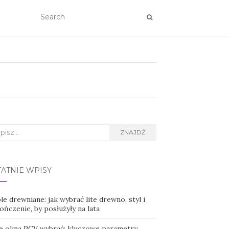
rch
ZNAJDŹ
TATNIE WPISY
e drewniane: jak wybrać lite drewno, styl i
ńczenie, by posłużyły na lata
ie okna PCV wybrać: kluczowe parametry