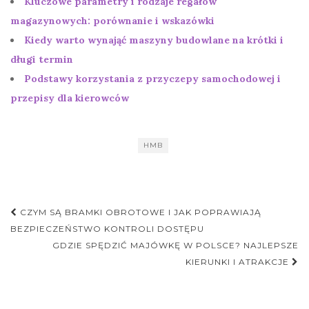
Kluczowe parametry i rodzaje regałów
magazynowych: porównanie i wskazówki
Kiedy warto wynająć maszyny budowlane na krótki i
długi termin
Podstawy korzystania z przyczepy samochodowej i
przepisy dla kierowców
HMB
Nawigacja
CZYM SĄ BRAMKI OBROTOWE I JAK POPRAWIAJĄ
postu
BEZPIECZEŃSTWO KONTROLI DOSTĘPU
GDZIE SPĘDZIĆ MAJÓWKĘ W POLSCE? NAJLEPSZE
KIERUNKI I ATRAKCJE