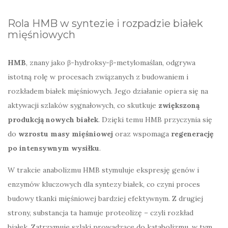
Rola HMB w syntezie i rozpadzie białek
mięśniowych
HMB
, znany jako β-hydroksy-β-metylomaślan, odgrywa
istotną rolę w procesach związanych z budowaniem i
rozkładem białek mięśniowych. Jego działanie opiera się na
aktywacji szlaków sygnałowych, co skutkuje
zwiększoną
produkcją nowych białek
. Dzięki temu HMB przyczynia się
do
wzrostu masy mięśniowej
oraz wspomaga
regenerację
po intensywnym wysiłku
.
W trakcie anabolizmu HMB stymuluje ekspresję genów i
enzymów kluczowych dla syntezy białek, co czyni proces
budowy tkanki mięśniowej bardziej efektywnym. Z drugiej
strony, substancja ta hamuje proteolizę – czyli rozkład
białek. Zatrzymuje szlaki prowadzące do katabolizmu, w tym