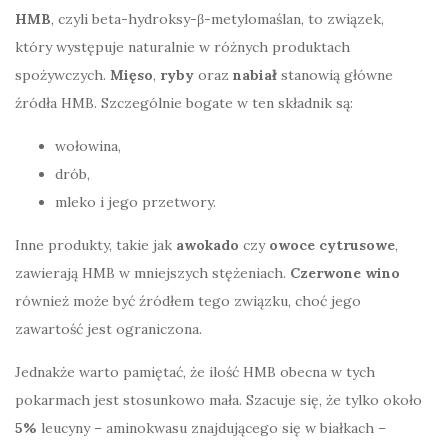
HMB
, czyli beta-hydroksy-β-metylomaślan, to związek,
który występuje naturalnie w różnych produktach
spożywczych.
Mięso
,
ryby
oraz
nabiał
stanowią główne
źródła HMB. Szczególnie bogate w ten składnik są:
wołowina,
drób,
mleko i jego przetwory.
Inne produkty, takie jak
awokado
czy
owoce cytrusowe
,
zawierają HMB w mniejszych stężeniach.
Czerwone wino
również może być źródłem tego związku, choć jego
zawartość jest ograniczona.
Jednakże warto pamiętać, że ilość HMB obecna w tych
pokarmach jest stosunkowo mała. Szacuje się, że tylko około
5%
leucyny – aminokwasu znajdującego się w białkach –