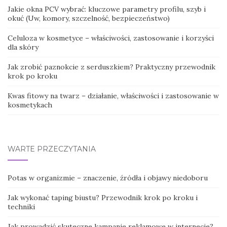
Jakie okna PCV wybrać: kluczowe parametry profilu, szyb i
okuć (Uw, komory, szczelność, bezpieczeństwo)
Celuloza w kosmetyce – właściwości, zastosowanie i korzyści
dla skóry
Jak zrobić paznokcie z serduszkiem? Praktyczny przewodnik
krok po kroku
Kwas fitowy na twarz – działanie, właściwości i zastosowanie w
kosmetykach
WARTE PRZECZYTANIA
Potas w organizmie – znaczenie, źródła i objawy niedoboru
Jak wykonać taping biustu? Przewodnik krok po kroku i
techniki
Jak prowadzić skuteczne kampanie reklamowe w internecie?