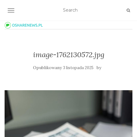
TOGGLE NAVIGATION
image-1762130572.jpg
Opublikowany
by
3 listopada 2025