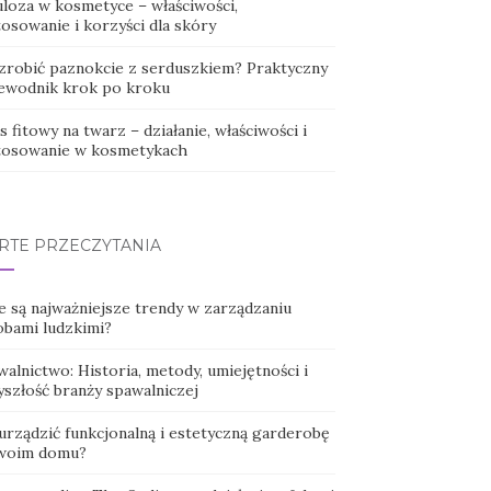
uloza w kosmetyce – właściwości,
osowanie i korzyści dla skóry
 zrobić paznokcie z serduszkiem? Praktyczny
ewodnik krok po kroku
 fitowy na twarz – działanie, właściwości i
tosowanie w kosmetykach
RTE PRZECZYTANIA
e są najważniejsze trendy w zarządzaniu
obami ludzkimi?
alnictwo: Historia, metody, umiejętności i
yszłość branży spawalniczej
urządzić funkcjonalną i estetyczną garderobę
woim domu?