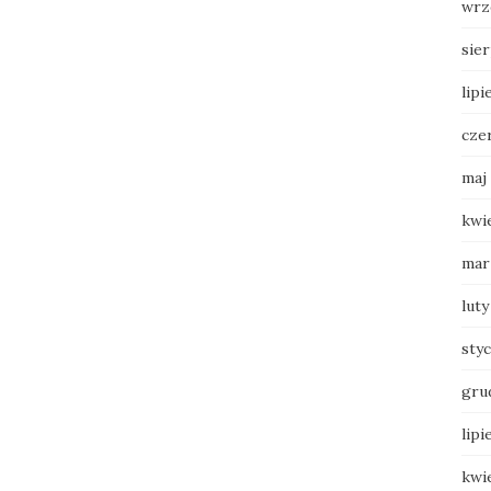
wrz
sie
lipi
cze
maj
kwi
mar
luty
sty
gru
lipi
kwi