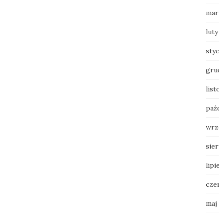
mar
luty
sty
gru
list
paź
wrz
sie
lipi
cze
maj