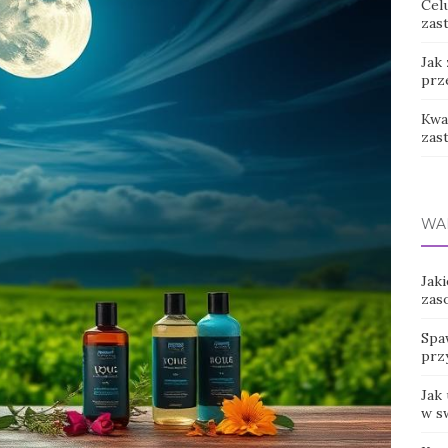
Cel
zast
Jak
prz
Kwas
zas
WA
Jaki
zas
Spaw
prz
Jak 
w s