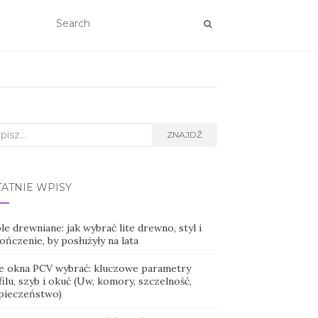
rch
ZNAJDŹ
TATNIE WPISY
e drewniane: jak wybrać lite drewno, styl i
ńczenie, by posłużyły na lata
ie okna PCV wybrać: kluczowe parametry
ilu, szyb i okuć (Uw, komory, szczelność,
pieczeństwo)