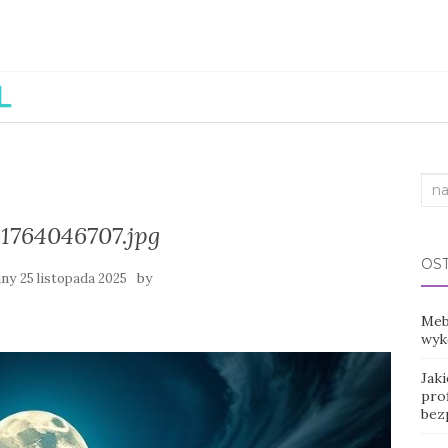
Sea
for:
1764046707.jpg
OS
any
by
25 listopada 2025
Mebl
wyko
Jak
prof
bez