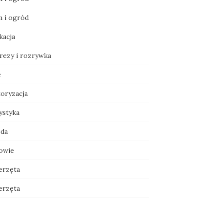
 i ogród
kacja
rezy i rozrywka
e
oryzacja
ystyka
da
owie
erzęta
erzęta