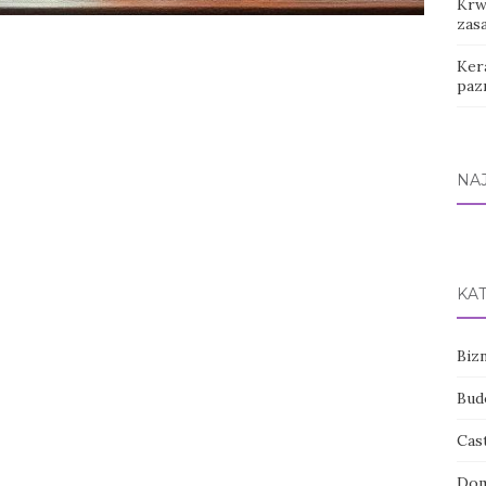
Krwa
zas
Ker
paz
NA
KA
Bizn
Bud
Cas
Dom