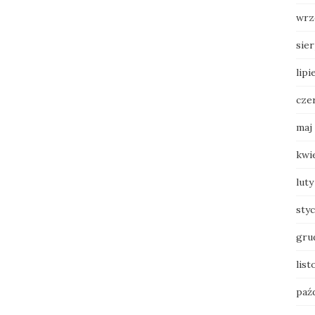
wrz
sie
lipi
cze
maj
kwi
luty
sty
gru
list
paź