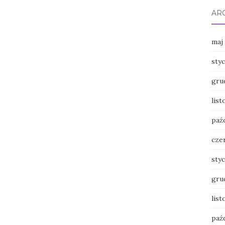
AR
maj
sty
gru
lis
paź
cze
sty
gru
lis
paź