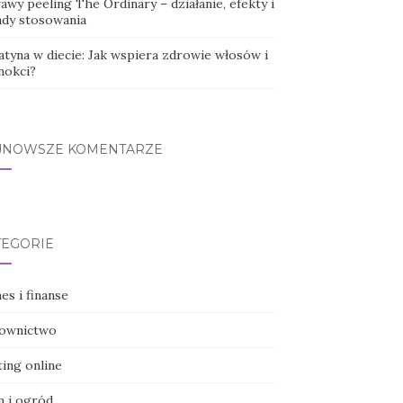
wy peeling The Ordinary – działanie, efekty i
ady stosowania
atyna w diecie: Jak wspiera zdrowie włosów i
nokci?
JNOWSZE KOMENTARZE
TEGORIE
es i finanse
ownictwo
ting online
 i ogród