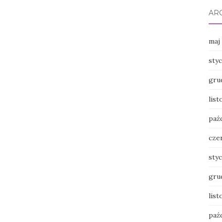
AR
maj
sty
gru
lis
paź
cze
sty
gru
lis
paź