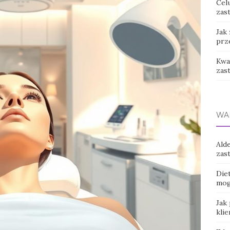
Cel
zast
Jak
prz
Kwas
zas
WA
Ald
zas
Die
mog
Jak
kli