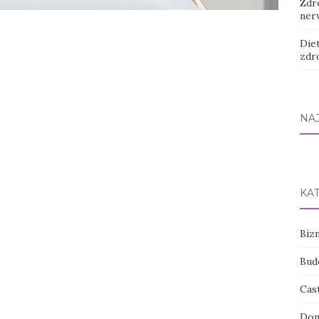
Zdr
ner
Diet
zdr
NA
KA
Bizn
Bud
Cas
Dom