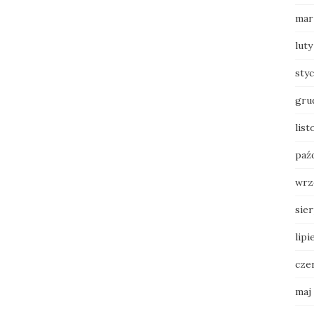
mar
luty
sty
gru
list
paź
wrz
sie
lipi
cze
maj