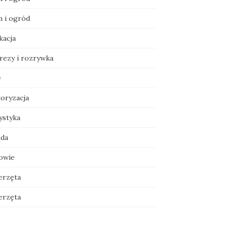
 i ogród
kacja
rezy i rozrywka
e
oryzacja
ystyka
da
owie
erzęta
erzęta