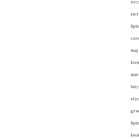
wrz
sie
lipi
cze
maj
kwi
mar
luty
sty
gru
lipi
kwi