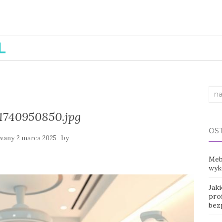
Sea
for:
1740950850.jpg
OS
owany
by
2 marca 2025
Mebl
wyko
Jak
prof
bez