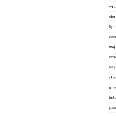
wrz
sie
lipi
cze
maj
kwi
luty
sty
gru
list
paź