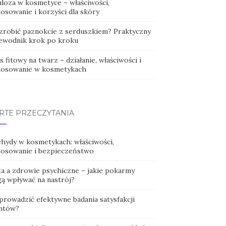
uloza w kosmetyce – właściwości,
osowanie i korzyści dla skóry
 zrobić paznokcie z serduszkiem? Praktyczny
ewodnik krok po kroku
 fitowy na twarz – działanie, właściwości i
tosowanie w kosmetykach
RTE PRZECZYTANIA
ehydy w kosmetykach: właściwości,
tosowanie i bezpieczeństwo
ta a zdrowie psychiczne – jakie pokarmy
ą wpływać na nastrój?
 prowadzić efektywne badania satysfakcji
entów?