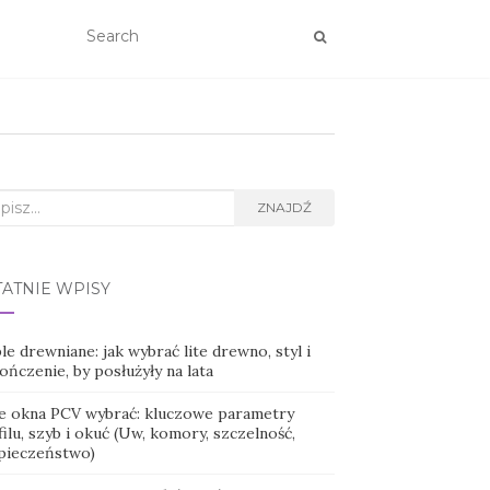
rch
ZNAJDŹ
TATNIE WPISY
e drewniane: jak wybrać lite drewno, styl i
ńczenie, by posłużyły na lata
ie okna PCV wybrać: kluczowe parametry
ilu, szyb i okuć (Uw, komory, szczelność,
pieczeństwo)