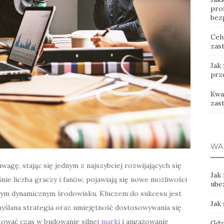
prof
bez
Cel
zast
Jak
prz
Kwas
zas
WA
agę, stając się jednym z najszybciej rozwijających się
Jak
ie liczba graczy i fanów, pojawiają się nowe możliwości
ube
 tym dynamicznym środowisku. Kluczem do sukcesu jest
Jak
emyślana strategia oraz umiejętność dostosowywania się
tować czas w budowanie silnej
marki
i angażowanie
Gdz