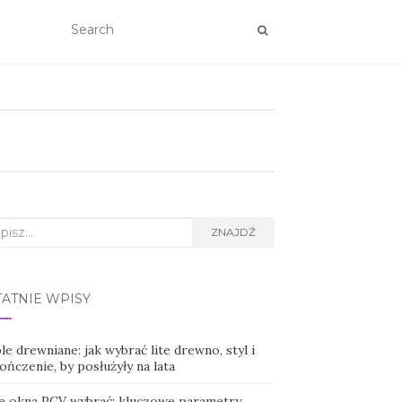
rch
ZNAJDŹ
TATNIE WPISY
e drewniane: jak wybrać lite drewno, styl i
ńczenie, by posłużyły na lata
ie okna PCV wybrać: kluczowe parametry