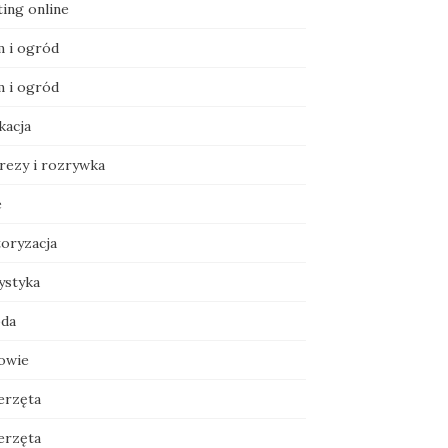
ting online
 i ogród
 i ogród
kacja
rezy i rozrywka
e
oryzacja
ystyka
da
owie
erzęta
erzęta