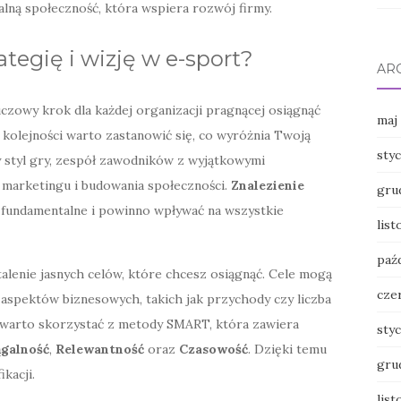
lną społeczność, która wspiera rozwój firmy.
ategię i wizję w e-sport?
AR
luczowy krok dla każdej organizacji pragnącej osiągnąć
maj
 kolejności warto zastanowić się, co wyróżnia Twoją
sty
ny styl gry, zespół zawodników z wyjątkowymi
o marketingu i budowania społeczności.
Znalezienie
gru
 fundamentalne i powinno wpływać na wszystkie
lis
paź
alenie jasnych celów, które chcesz osiągnąć. Cele mogą
cze
aspektów biznesowych, takich jak przychody czy liczba
 warto skorzystać z metody SMART, która zawiera
sty
ągalność
,
Relewantność
oraz
Czasowość
. Dzięki temu
gru
ikacji.
lis