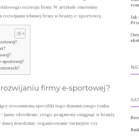
rom
gofalowego rozwoju firmy. W artykule omówimy
rozwijaniu własnej firmy w branży e-sportowej.
Jak
Prz
Ostr
sku
portowej?
rt?
towej?
e-sportowej?
NA
portowych?
 rozwijaniu firmy e-sportowej?
KA
ący zrozumienia specyfiki tego dynamicznego rynku.
– jasne określenie, czego pragniemy osiągnąć w branży.
Bizn
 danej dziedzinie, organizowanie turniejów czy
Bud