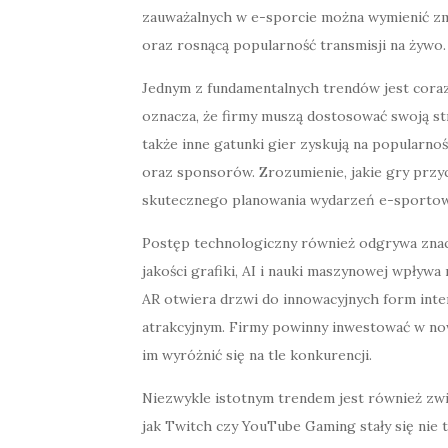
zauważalnych w e-sporcie można wymienić zmi
oraz rosnącą popularność transmisji na żywo.
Jednym z fundamentalnych trendów jest coraz
oznacza, że firmy muszą dostosować swoją str
także inne gatunki gier zyskują na popularno
oraz sponsorów. Zrozumienie, jakie gry przyc
skutecznego planowania wydarzeń e-sporto
Postęp technologiczny również odgrywa znac
jakości grafiki, AI i nauki maszynowej wpływ
AR otwiera drzwi do innowacyjnych form intera
atrakcyjnym. Firmy powinny inwestować w no
im wyróżnić się na tle konkurencji.
Niezwykle istotnym trendem jest również zwi
jak Twitch czy YouTube Gaming stały się nie t