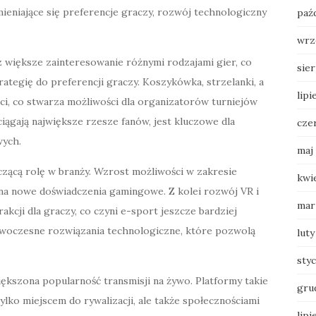
eniające się preferencje graczy, rozwój technologiczny
paź
wrz
 większe zainteresowanie różnymi rodzajami gier, co
sie
ategię do preferencji graczy. Koszykówka, strzelanki, a
lipi
ści, co stwarza możliwości dla organizatorów turniejów
iągają największe rzesze fanów, jest kluczowe dla
cze
wych.
maj
zącą rolę w branży. Wzrost możliwości w zakresie
kwi
a na nowe doświadczenia gamingowe. Z kolei rozwój VR i
mar
kcji dla graczy, co czyni e-sport jeszcze bardziej
woczesne rozwiązania technologiczne, które pozwolą
luty
sty
ększona popularność transmisji na żywo. Platformy takie
gru
ylko miejscem do rywalizacji, ale także społecznościami
lipi