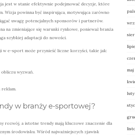
ja jest w stanie efektywnie podejmować decyzje, które
paź
. Wizja powinna być inspirująca, motywująca zarówno
ciągać uwagę potencjalnych sponsorów i partnerów.
wrz
czna na zmieniające się warunki rynkowe, ponieważ branża
sie
a szybkiej adaptacji do nowości.
lipi
ji w e-sport może przynieść liczne korzyści, takie jak:
cze
maj
 obliczu wyzwań.
kwi
 reklam.
luty
endy w branży e-sportowej?
sty
gru
 rozwój, a istotne trendy mają kluczowe znaczenie dla
list
cznym środowisku. Wśród najważniejszych zjawisk