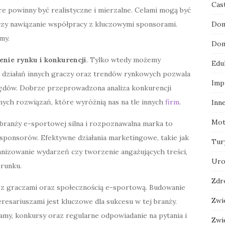
Cas
óre powinny być realistyczne i mierzalne. Celami mogą być
czy nawiązanie współpracy z kluczowymi sponsorami.
Dom
my.
Dom
nie rynku i konkurencji
. Tylko wtedy możemy
Edu
a działań innych graczy oraz trendów rynkowych pozwala
Imp
łędów. Dobrze przeprowadzona analiza konkurencji
ych rozwiązań, które wyróżnią nas na tle innych
firm
.
Inn
Mot
 branży e-sportowej silna i rozpoznawalna marka to
i sponsorów. Efektywne działania marketingowe, takie jak
Tur
nizowanie wydarzeń czy tworzenie angażujących treści,
Uro
runku.
Zdr
z graczami oraz społecznością e-sportową. Budowanie
Zwi
eresariuszami jest kluczowe dla sukcesu w tej branży.
my, konkursy oraz regularne odpowiadanie na pytania i
Zwi