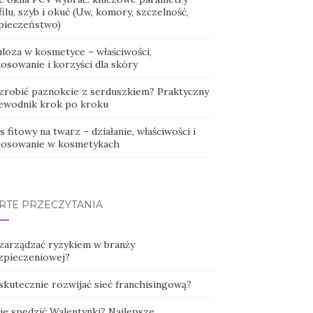
ilu, szyb i okuć (Uw, komory, szczelność,
pieczeństwo)
uloza w kosmetyce – właściwości,
osowanie i korzyści dla skóry
 zrobić paznokcie z serduszkiem? Praktyczny
ewodnik krok po kroku
 fitowy na twarz – działanie, właściwości i
tosowanie w kosmetykach
RTE PRZECZYTANIA
 zarządzać ryzykiem w branży
zpieczeniowej?
 skutecznie rozwijać sieć franchisingową?
ie spędzić Walentynki? Najlepsze