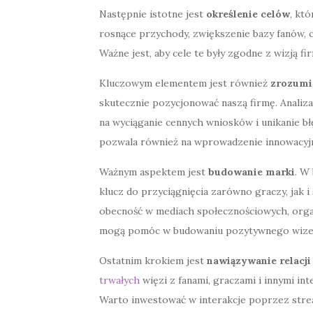
Następnie istotne jest
określenie celów
, kt
rosnące przychody, zwiększenie bazy fanów, 
Ważne jest, aby cele te były zgodne z wizją fir
Kluczowym elementem jest również
zrozumie
skutecznie pozycjonować naszą firmę. Analiz
na wyciąganie cennych wniosków i unikanie b
pozwala również na wprowadzenie innowacyjn
Ważnym aspektem jest
budowanie marki
. W
klucz do przyciągnięcia zarówno graczy, jak 
obecność w mediach społecznościowych, orga
mogą pomóc w budowaniu pozytywnego wize
Ostatnim krokiem jest
nawiązywanie relacji
trwałych
więzi z fanami, graczami i innymi int
Warto inwestować w interakcje poprzez strea