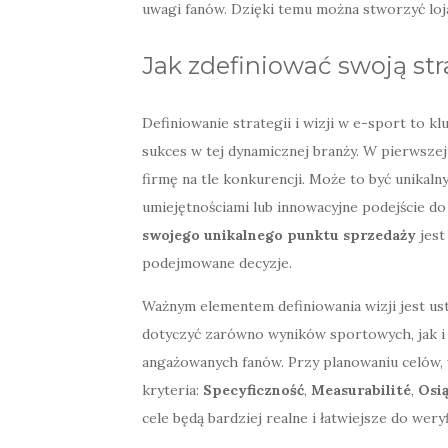
uwagi fanów. Dzięki temu można stworzyć loja
Jak zdefiniować swoją str
Definiowanie strategii i wizji w e-sport to k
sukces w tej dynamicznej branży. W pierwszej
firmę na tle konkurencji. Może to być unikal
umiejętnościami lub innowacyjne podejście d
swojego unikalnego punktu sprzedaży
jest
podejmowane decyzje.
Ważnym elementem definiowania wizji jest ust
dotyczyć zarówno wyników sportowych, jak i 
angażowanych fanów. Przy planowaniu celów,
kryteria:
Specyficzność
,
Measurabilité
,
Osi
cele będą bardziej realne i łatwiejsze do weryf