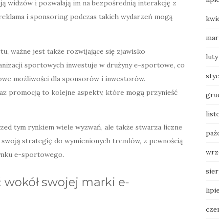
ują widzów i pozwalają im na bezpośrednią interakcję z
 reklama i sponsoring podczas takich wydarzeń mogą
kwi
mar
, ważne jest także rozwijające się zjawisko
luty
rganizacji sportowych inwestuje w drużyny e-sportowe, co
sty
we możliwości dla sponsorów i inwestorów.
az promocją to kolejne aspekty, które mogą przynieść
gru
list
ed tym rynkiem wiele wyzwań, ale także stwarza liczne
paź
ć swoją strategię do wymienionych trendów, z pewnością
wrz
ynku e-sportowego.
sie
wokół swojej marki e-
lipi
cze