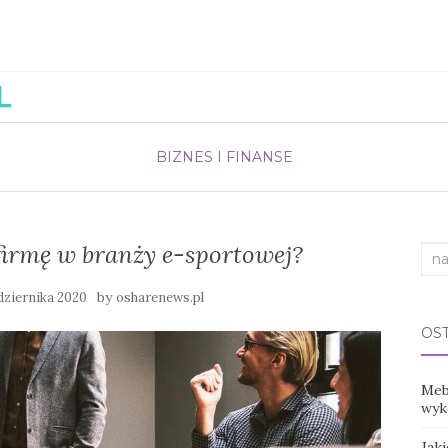
BIZNES I FINANSE
firmę w branży e-sportowej?
Sea
for:
by
dziernika 2020
osharenews.pl
OS
Mebl
wyko
Jak