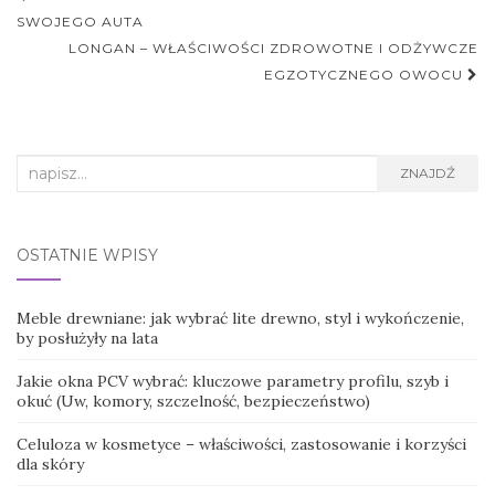
postu
SWOJEGO AUTA
LONGAN – WŁAŚCIWOŚCI ZDROWOTNE I ODŻYWCZE
EGZOTYCZNEGO OWOCU
Search
ZNAJDŹ
for:
OSTATNIE WPISY
Meble drewniane: jak wybrać lite drewno, styl i wykończenie,
by posłużyły na lata
Jakie okna PCV wybrać: kluczowe parametry profilu, szyb i
okuć (Uw, komory, szczelność, bezpieczeństwo)
Celuloza w kosmetyce – właściwości, zastosowanie i korzyści
dla skóry