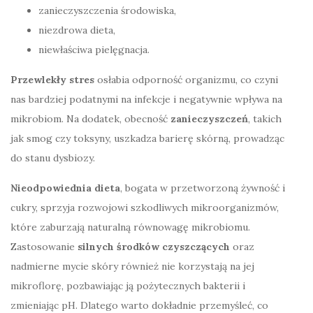
zanieczyszczenia środowiska,
niezdrowa dieta,
niewłaściwa pielęgnacja.
Przewlekły stres
osłabia odporność organizmu, co czyni
nas bardziej podatnymi na infekcje i negatywnie wpływa na
mikrobiom. Na dodatek, obecność
zanieczyszczeń
, takich
jak smog czy toksyny, uszkadza barierę skórną, prowadząc
do stanu dysbiozy.
Nieodpowiednia dieta
, bogata w przetworzoną żywność i
cukry, sprzyja rozwojowi szkodliwych mikroorganizmów,
które zaburzają naturalną równowagę mikrobiomu.
Zastosowanie
silnych środków czyszczących
oraz
nadmierne mycie skóry również nie korzystają na jej
mikroflorę, pozbawiając ją pożytecznych bakterii i
zmieniając pH. Dlatego warto dokładnie przemyśleć, co