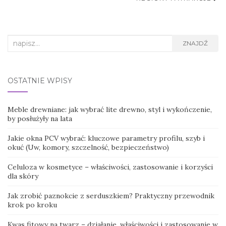
Search
ZNAJDŹ
for:
OSTATNIE WPISY
Meble drewniane: jak wybrać lite drewno, styl i wykończenie,
by posłużyły na lata
Jakie okna PCV wybrać: kluczowe parametry profilu, szyb i
okuć (Uw, komory, szczelność, bezpieczeństwo)
Celuloza w kosmetyce – właściwości, zastosowanie i korzyści
dla skóry
Jak zrobić paznokcie z serduszkiem? Praktyczny przewodnik
krok po kroku
Kwas fitowy na twarz – działanie, właściwości i zastosowanie w