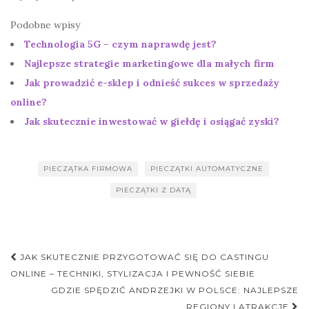
Podobne wpisy
Technologia 5G – czym naprawdę jest?
Najlepsze strategie marketingowe dla małych firm
Jak prowadzić e-sklep i odnieść sukces w sprzedaży
online?
Jak skutecznie inwestować w giełdę i osiągać zyski?
PIECZĄTKA FIRMOWA
PIECZĄTKI AUTOMATYCZNE
PIECZĄTKI Z DATĄ
Nawigacja
JAK SKUTECZNIE PRZYGOTOWAĆ SIĘ DO CASTINGU
postu
ONLINE – TECHNIKI, STYLIZACJA I PEWNOŚĆ SIEBIE
GDZIE SPĘDZIĆ ANDRZEJKI W POLSCE: NAJLEPSZE
REGIONY I ATRAKCJE