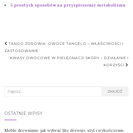
5 prostych sposobów na przyspieszenie metabolizmu
Nawigacja
TANGO ZDROWIA: OWOCE TANGELO – WŁAŚCIWOŚCI I
postu
ZASTOSOWANIE
KWASY OWOCOWE W PIELĘGNACJI SKÓRY – DZIAŁANIE I
KORZYŚCI
Search
ZNAJDŹ
for:
OSTATNIE WPISY
Meble drewniane: jak wybrać lite drewno, styl i wykończenie,