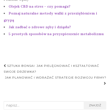
Olejek CBD na stres – czy pomaga?
Poznaj naturalne metody walki z przeziębieniem i
grypą
Jak zadbać o zdrowe zęby i dziąsła?
5 prostych sposobów na przyspieszenie metabolizmu
Nawigacja
SZTUKA BONSAI: JAK PIELĘGNOWAĆ I KSZTAŁTOWAĆ
postu
SWOJE DRZEWKA?
JAK PLANOWAĆ I WDRAŻAĆ STRATEGIE ROZWOJU FIRMY?
Search
ZNAJDŹ