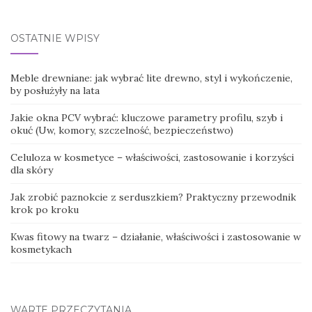
for:
OSTATNIE WPISY
Meble drewniane: jak wybrać lite drewno, styl i wykończenie,
by posłużyły na lata
Jakie okna PCV wybrać: kluczowe parametry profilu, szyb i
okuć (Uw, komory, szczelność, bezpieczeństwo)
Celuloza w kosmetyce – właściwości, zastosowanie i korzyści
dla skóry
Jak zrobić paznokcie z serduszkiem? Praktyczny przewodnik
krok po kroku
Kwas fitowy na twarz – działanie, właściwości i zastosowanie w
kosmetykach
WARTE PRZECZYTANIA