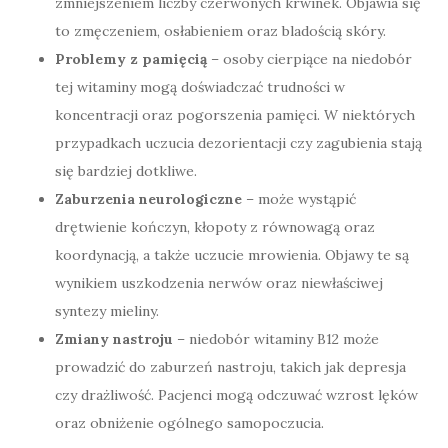
zmniejszeniem liczby czerwonych krwinek. Objawia się
to zmęczeniem, osłabieniem oraz bladością skóry.
Problemy z pamięcią
– osoby cierpiące na niedobór
tej witaminy mogą doświadczać trudności w
koncentracji oraz pogorszenia pamięci. W niektórych
przypadkach uczucia dezorientacji czy zagubienia stają
się bardziej dotkliwe.
Zaburzenia neurologiczne
– może wystąpić
drętwienie kończyn, kłopoty z równowagą oraz
koordynacją, a także uczucie mrowienia. Objawy te są
wynikiem uszkodzenia nerwów oraz niewłaściwej
syntezy mieliny.
Zmiany nastroju
– niedobór witaminy B12 może
prowadzić do zaburzeń nastroju, takich jak depresja
czy drażliwość. Pacjenci mogą odczuwać wzrost lęków
oraz obniżenie ogólnego samopoczucia.