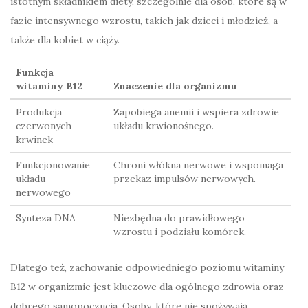
istotnym składnikiem diety, szczególnie dla osób, które są w
fazie intensywnego wzrostu, takich jak dzieci i młodzież, a
także dla kobiet w ciąży.
Funkcja
witaminy B12
Znaczenie dla organizmu
Produkcja
Zapobiega anemii i wspiera zdrowie
czerwonych
układu krwionośnego.
krwinek
Funkcjonowanie
Chroni włókna nerwowe i wspomaga
układu
przekaz impulsów nerwowych.
nerwowego
Synteza DNA
Niezbędna do prawidłowego
wzrostu i podziału komórek.
Dlatego też, zachowanie odpowiedniego poziomu witaminy
B12 w organizmie jest kluczowe dla ogólnego zdrowia oraz
dobrego samopoczucia. Osoby, które nie spożywają