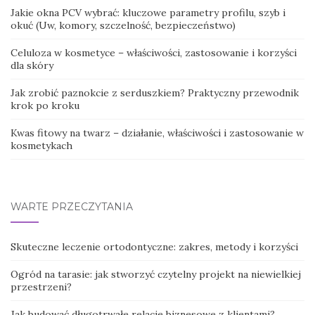
Jakie okna PCV wybrać: kluczowe parametry profilu, szyb i
okuć (Uw, komory, szczelność, bezpieczeństwo)
Celuloza w kosmetyce – właściwości, zastosowanie i korzyści
dla skóry
Jak zrobić paznokcie z serduszkiem? Praktyczny przewodnik
krok po kroku
Kwas fitowy na twarz – działanie, właściwości i zastosowanie w
kosmetykach
WARTE PRZECZYTANIA
Skuteczne leczenie ortodontyczne: zakres, metody i korzyści
Ogród na tarasie: jak stworzyć czytelny projekt na niewielkiej
przestrzeni?
Jak budować długotrwałe relacje biznesowe z klientami?