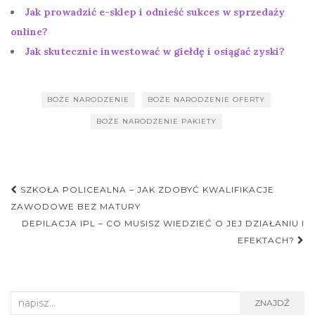
Jak prowadzić e-sklep i odnieść sukces w sprzedaży
online?
Jak skutecznie inwestować w giełdę i osiągać zyski?
BOŻE NARODZENIE
BOŻE NARODZENIE OFERTY
BOŻE NARODZENIE PAKIETY
Nawigacja
SZKOŁA POLICEALNA – JAK ZDOBYĆ KWALIFIKACJE
postu
ZAWODOWE BEZ MATURY
DEPILACJA IPL – CO MUSISZ WIEDZIEĆ O JEJ DZIAŁANIU I
EFEKTACH?
Search
ZNAJDŹ