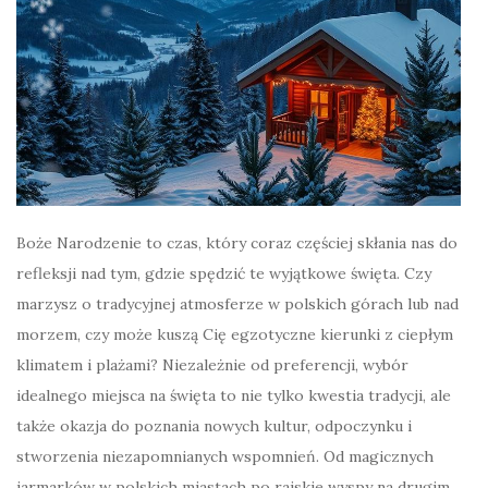
Boże Narodzenie to czas, który coraz częściej skłania nas do
refleksji nad tym, gdzie spędzić te wyjątkowe święta. Czy
marzysz o tradycyjnej atmosferze w polskich górach lub nad
morzem, czy może kuszą Cię egzotyczne kierunki z ciepłym
klimatem i plażami? Niezależnie od preferencji, wybór
idealnego miejsca na święta to nie tylko kwestia tradycji, ale
także okazja do poznania nowych kultur, odpoczynku i
stworzenia niezapomnianych wspomnień. Od magicznych
jarmarków w polskich miastach po rajskie wyspy na drugim