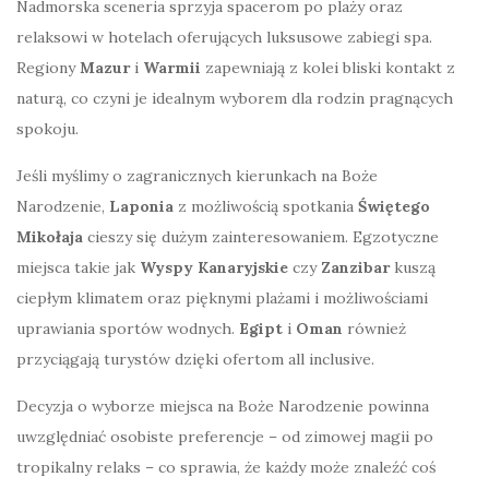
Nadmorska sceneria sprzyja spacerom po plaży oraz
relaksowi w hotelach oferujących luksusowe zabiegi spa.
Regiony
Mazur
i
Warmii
zapewniają z kolei bliski kontakt z
naturą, co czyni je idealnym wyborem dla rodzin pragnących
spokoju.
Jeśli myślimy o zagranicznych kierunkach na Boże
Narodzenie,
Laponia
z możliwością spotkania
Świętego
Mikołaja
cieszy się dużym zainteresowaniem. Egzotyczne
miejsca takie jak
Wyspy Kanaryjskie
czy
Zanzibar
kuszą
ciepłym klimatem oraz pięknymi plażami i możliwościami
uprawiania sportów wodnych.
Egipt
i
Oman
również
przyciągają turystów dzięki ofertom all inclusive.
Decyzja o wyborze miejsca na Boże Narodzenie powinna
uwzględniać osobiste preferencje – od zimowej magii po
tropikalny relaks – co sprawia, że każdy może znaleźć coś