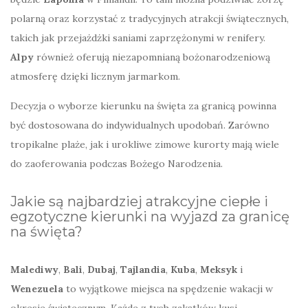
polarną oraz korzystać z tradycyjnych atrakcji świątecznych,
takich jak przejażdżki saniami zaprzężonymi w renifery.
Alpy
również oferują niezapomnianą bożonarodzeniową
atmosferę dzięki licznym jarmarkom.
Decyzja o wyborze kierunku na święta za granicą powinna
być dostosowana do indywidualnych upodobań. Zarówno
tropikalne plaże, jak i urokliwe zimowe kurorty mają wiele
do zaoferowania podczas Bożego Narodzenia.
Jakie są najbardziej atrakcyjne ciepłe i
egzotyczne kierunki na wyjazd za granicę
na święta?
Malediwy
,
Bali
,
Dubaj
,
Tajlandia
,
Kuba
,
Meksyk
i
Wenezuela
to wyjątkowe miejsca na spędzenie wakacji w
okresie świątecznym. Każde z tych zakątków kusi