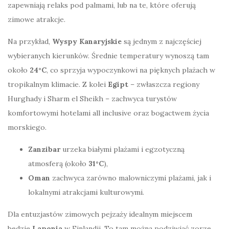
zapewniają relaks pod palmami, lub na te, które oferują
zimowe atrakcje.
Na przykład,
Wyspy Kanaryjskie
są jednym z najczęściej
wybieranych kierunków. Średnie temperatury wynoszą tam
około
24°C
, co sprzyja wypoczynkowi na pięknych plażach w
tropikalnym klimacie. Z kolei
Egipt
– zwłaszcza regiony
Hurghady i Sharm el Sheikh – zachwyca turystów
komfortowymi hotelami all inclusive oraz bogactwem życia
morskiego.
Zanzibar
urzeka białymi plażami i egzotyczną
atmosferą (około
31°C
),
Oman
zachwyca zarówno malowniczymi plażami, jak i
lokalnymi atrakcjami kulturowymi.
Dla entuzjastów zimowych pejzaży idealnym miejscem
będzie
Laponia
w Finlandii. To tam można podziwiać zorzę