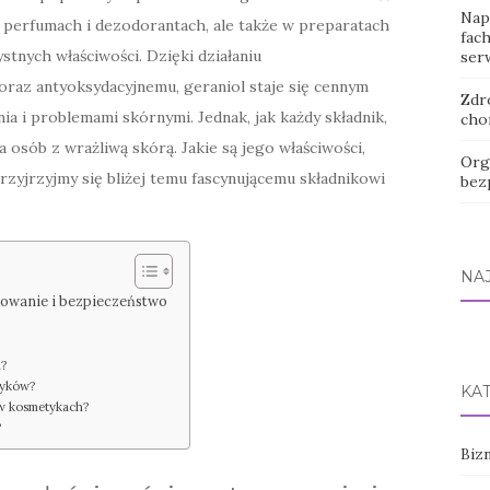
Nap
w perfumach i dezodorantach, ale także w preparatach
fach
stnych właściwości. Dzięki działaniu
ser
raz antyoksydacyjnemu, geraniol staje się cennym
Zdr
 i problemami skórnymi. Jednak, jak każdy składnik,
cho
osób z wrażliwą skórą. Jakie są jego właściwości,
Org
zyjrzyjmy się bliżej temu fascynującemu składnikowi
bez
NA
sowanie i bezpieczeństwo
h?
tyków?
KA
 w kosmetykach?
?
Bizn