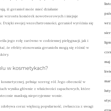
list
ują, iż geraniol może mieć działanie
paź
e wzrostu komórek nowotworowych i inicjuje
wrz
. Dzięki swojej wszechstronności, geraniol wyróżnia się
sie
śla jego rolę zarówno w codziennej pielęgnacji, jak i
lipi
tać, że efekty stosowania geraniolu mogą się różnić w
cze
skóry.
maj
iolu w kosmetykach?
kwi
mar
kosmetycznej, pełniąc szereg ról. Jego obecność w
tach wynika głównie z właściwości zapachowych, które
luty
tecznie maskują nieprzyjemne wonie.
sty
 zdobywa coraz większą popularność, zwłaszcza z uwagi
gru