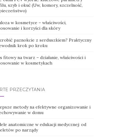
ilu, szyb i okuć (Uw, komory, szczelność,
pieczeństwo)
uloza w kosmetyce – właściwości,
osowanie i korzyści dla skóry
 zrobić paznokcie z serduszkiem? Praktyczny
ewodnik krok po kroku
 fitowy na twarz – działanie, właściwości i
tosowanie w kosmetykach
RTE PRZECZYTANIA
lepsze metody na efektywne organizowanie i
echowywanie w domu
ele anatomiczne w edukacji medycznej: od
ieletów po narządy