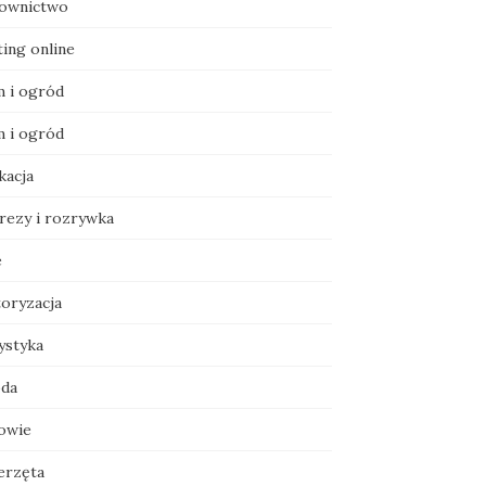
ownictwo
ting online
 i ogród
 i ogród
kacja
rezy i rozrywka
e
oryzacja
ystyka
da
owie
erzęta