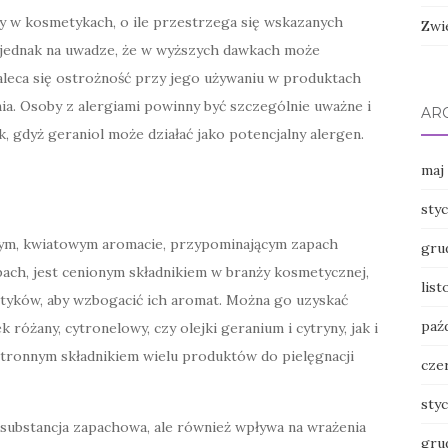
ny w kosmetykach, o ile przestrzega się wskazanych
Zwi
 jednak na uwadze, że w wyższych dawkach może
leca się ostrożność przy jego używaniu w produktach
a. Osoby z alergiami powinny być szczególnie uważne i
AR
, gdyż geraniol może działać jako potencjalny alergen.
maj
sty
ym, kwiatowym aromacie, przypominającym zapach
gru
pach, jest cenionym składnikiem w branży kosmetycznej,
lis
tyków, aby wzbogacić ich aromat. Można go uzyskać
paź
k różany, cytronelowy, czy olejki geranium i cytryny, jak i
tronnym składnikiem wielu produktów do pielęgnacji
cze
sty
 substancja zapachowa, ale również wpływa na wrażenia
gru