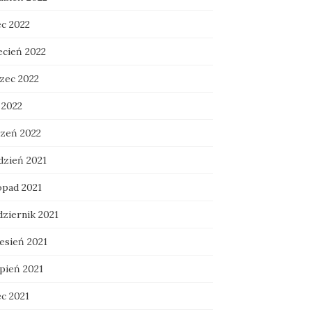
ec 2022
ecień 2022
zec 2022
 2022
czeń 2022
dzień 2021
opad 2021
dziernik 2021
esień 2021
rpień 2021
ec 2021