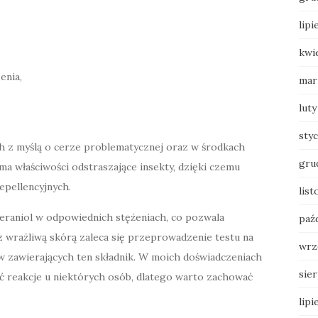
lipi
kwi
enia,
mar
luty
sty
 z myślą o cerze problematycznej oraz w środkach
gru
a właściwości odstraszające insekty, dzięki czemu
epellencyjnych.
list
geraniol w odpowiednich stężeniach, co pozwala
paź
 wrażliwą skórą zaleca się przeprowadzenie testu na
wrz
 zawierających ten składnik. W moich doświadczeniach
sie
ć reakcje u niektórych osób, dlatego warto zachować
lipi