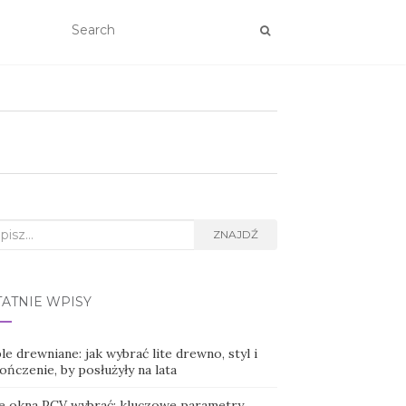
rch
ZNAJDŹ
TATNIE WPISY
e drewniane: jak wybrać lite drewno, styl i
ńczenie, by posłużyły na lata
ie okna PCV wybrać: kluczowe parametry