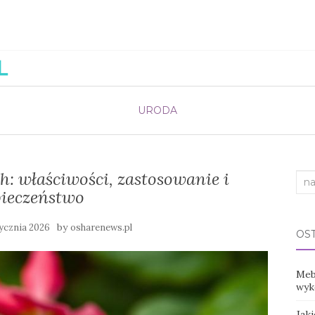
URODA
: właściwości, zastosowanie i
Sea
pieczeństwo
for:
by
tycznia 2026
osharenews.pl
OS
Mebl
wyko
Jak