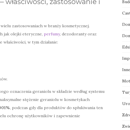
 właściwości, zastosowanie i
Bud
Cas
Dom
 wielu zastosowaniach w branży kosmetycznej.
 jak olejki eteryczne,
perfumy
, dezodoranty oraz
Dom
e właściwości, w tym działanie:
Edu
Imp
Inn
ków.
Mot
wego oznaczenia geraniolu w składzie według systemu
Tur
 maksymalne stężenie geraniolu w kosmetykach
Uro
001%
, podczas gdy dla produktów do spłukiwania ten
Zdr
 celu ochronę użytkowników i zapewnienie
Zwi