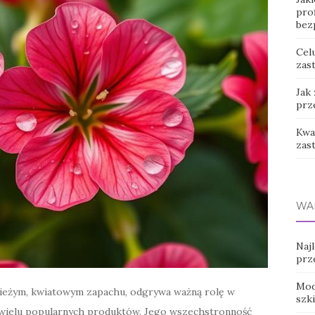
prof
bez
Cel
zast
Jak
prz
Kwas
zas
WA
Naj
prz
Mod
wieżym, kwiatowym zapachu, odgrywa ważną rolę w
szk
 wielu popularnych produktów. Jego wszechstronność