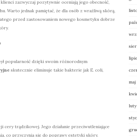
a klienci zazwyczaj pozytywnie oceniają jego obecność,
lis
. Warto jednak pamiętać, że dla osób z wrażliwą skórą,
 Dlatego przed zastosowaniem nowego kosmetyku dobrze
paź
kóry.
wrz
?
sie
lipi
był popularność dzięki swoim różnorodnym
cze
yjne
skutecznie eliminuje takie bakterie jak E. coli,
maj
kwi
luty
sty
cji cery trądzikowej. Jego działanie przeciwutleniające
gru
a, co przyczynia się do poprawy estetyki skóry.