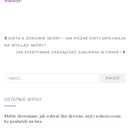
wakacje!
Nawigacja
DIETA A ZDROWIE SKÓRY – JAK RÓŻNE DIETY WPŁYWAJĄ
postu
NA WYGLĄD SKÓRY?
JAK EFEKTYWNIE ZARZĄDZAĆ ZAKUPAMI W FIRMIE?
Search
ZNAJDŹ
for:
OSTATNIE WPISY
Meble drewniane: jak wybrać lite drewno, styl i wykończenie,
by posłużyły na lata