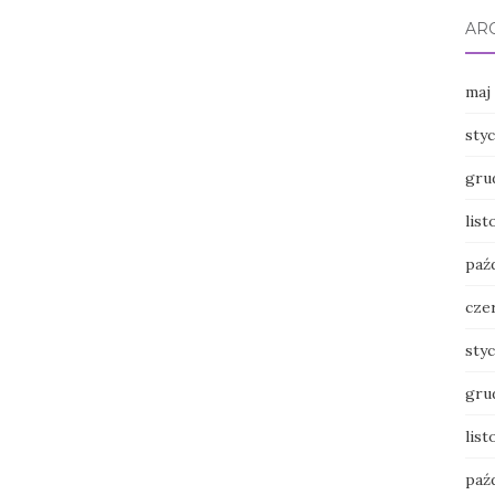
AR
maj
sty
gru
lis
paź
cze
sty
gru
lis
paź