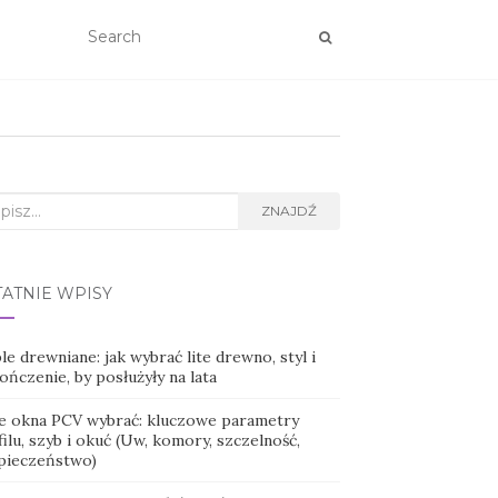
rch
ZNAJDŹ
TATNIE WPISY
e drewniane: jak wybrać lite drewno, styl i
ńczenie, by posłużyły na lata
ie okna PCV wybrać: kluczowe parametry
ilu, szyb i okuć (Uw, komory, szczelność,
pieczeństwo)