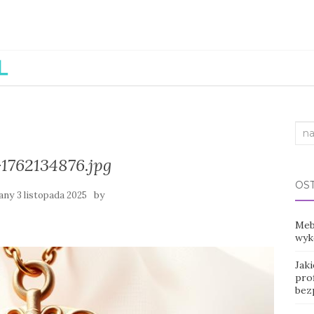
Sea
for:
1762134876.jpg
OS
any
by
3 listopada 2025
Mebl
wyko
Jak
prof
bez