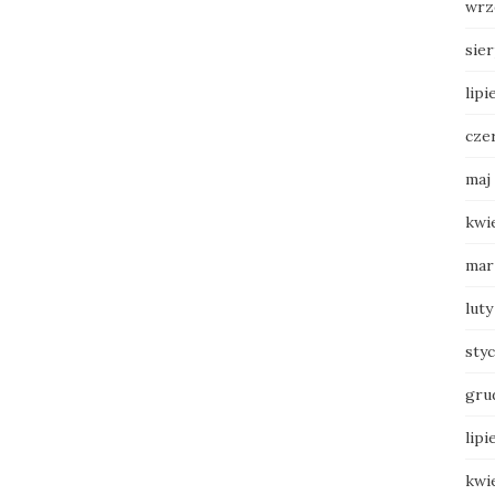
wrz
sie
lipi
cze
maj
kwi
mar
luty
sty
gru
lipi
kwi