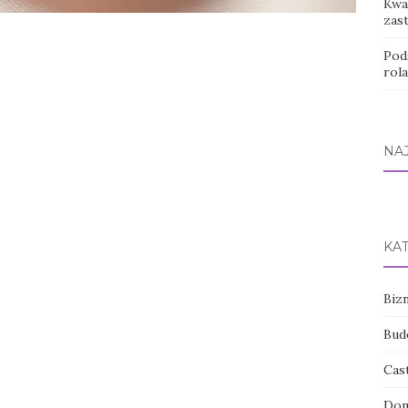
Kwas
zas
Pod
rol
NA
KA
Bizn
Bud
Cas
Dom