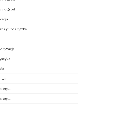
 i ogród
kacja
rezy i rozrywka
e
oryzacja
ystyka
da
owie
erzęta
erzęta