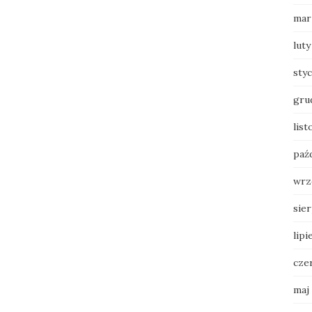
mar
luty
sty
gru
list
paź
wrz
sie
lipi
cze
maj