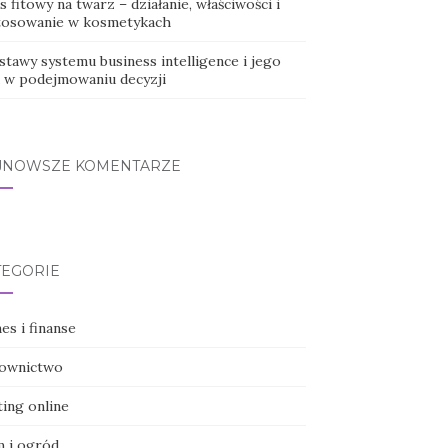
 fitowy na twarz – działanie, właściwości i
tosowanie w kosmetykach
stawy systemu business intelligence i jego
a w podejmowaniu decyzji
JNOWSZE KOMENTARZE
TEGORIE
es i finanse
ownictwo
ting online
 i ogród