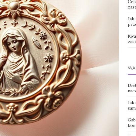
Cel
zast
Jak
prz
Kwas
zas
WA
Diet
nac
Jak 
sam
Gab
kom