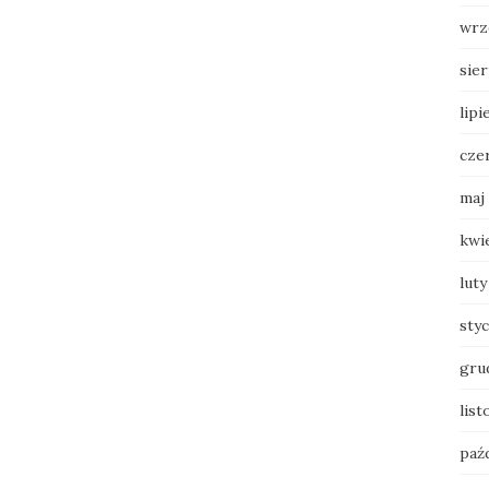
wrz
sie
lipi
cze
maj
kwi
luty
sty
gru
list
paź