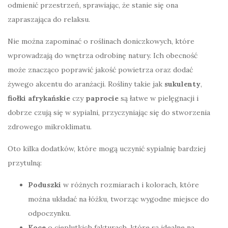
odmienić przestrzeń, sprawiając, że stanie się ona
zapraszająca do relaksu.
Nie można zapominać o roślinach doniczkowych, które
wprowadzają do wnętrza odrobinę natury. Ich obecność
może znacząco poprawić jakość powietrza oraz dodać
żywego akcentu do aranżacji. Rośliny takie jak
sukulenty
,
fiołki afrykańskie
czy
paprocie
są łatwe w pielęgnacji i
dobrze czują się w sypialni, przyczyniając się do stworzenia
zdrowego mikroklimatu.
Oto kilka dodatków, które mogą uczynić sypialnię bardziej
przytulną:
Poduszki
w różnych rozmiarach i kolorach, które
można układać na łóżku, tworząc wygodne miejsce do
odpoczynku.
Koce
o cieplutkich fakturach, które są idealne na