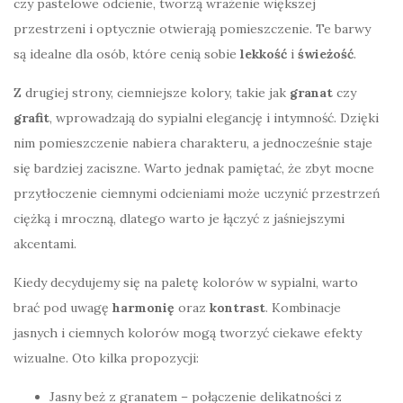
czy pastelowe odcienie, tworzą wrażenie większej
przestrzeni i optycznie otwierają pomieszczenie. Te barwy
są idealne dla osób, które cenią sobie
lekkość
i
świeżość
.
Z drugiej strony, ciemniejsze kolory, takie jak
granat
czy
grafit
, wprowadzają do sypialni elegancję i intymność. Dzięki
nim pomieszczenie nabiera charakteru, a jednocześnie staje
się bardziej zaciszne. Warto jednak pamiętać, że zbyt mocne
przytłoczenie ciemnymi odcieniami może uczynić przestrzeń
ciężką i mroczną, dlatego warto je łączyć z jaśniejszymi
akcentami.
Kiedy decydujemy się na paletę kolorów w sypialni, warto
brać pod uwagę
harmonię
oraz
kontrast
. Kombinacje
jasnych i ciemnych kolorów mogą tworzyć ciekawe efekty
wizualne. Oto kilka propozycji:
Jasny beż z granatem – połączenie delikatności z