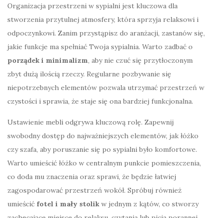
Organizacja przestrzeni w sypialni jest kluczowa dla
stworzenia przytulnej atmosfery, która sprzyja relaksowi i
odpoczynkowi. Zanim przystąpisz do aranżacji, zastanów się,
jakie funkcje ma spełniać Twoja sypialnia. Warto zadbać o
porządek i minimalizm
, aby nie czuć się przytłoczonym
zbyt dużą ilością rzeczy. Regularne pozbywanie się
niepotrzebnych elementów pozwala utrzymać przestrzeń w
czystości i sprawia, że staje się ona bardziej funkcjonalna.
Ustawienie mebli odgrywa kluczową rolę. Zapewnij
swobodny dostęp do najważniejszych elementów, jak łóżko
czy szafa, aby poruszanie się po sypialni było komfortowe.
Warto umieścić łóżko w centralnym punkcie pomieszczenia,
co doda mu znaczenia oraz sprawi, że będzie łatwiej
zagospodarować przestrzeń wokół. Spróbuj również
umieścić
fotel i mały stolik
w jednym z kątów, co stworzy
zachęcające miejsce do relaksu, czytania lub picia porannej