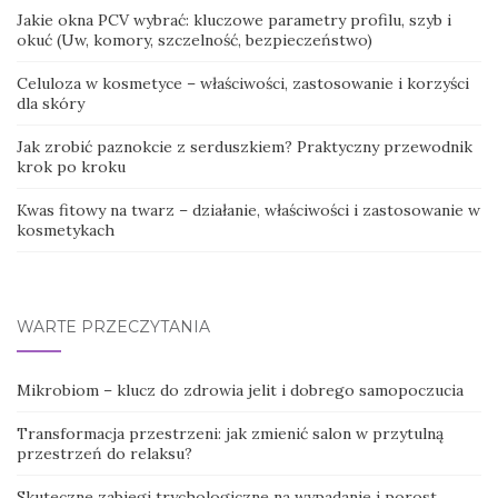
Jakie okna PCV wybrać: kluczowe parametry profilu, szyb i
okuć (Uw, komory, szczelność, bezpieczeństwo)
Celuloza w kosmetyce – właściwości, zastosowanie i korzyści
dla skóry
Jak zrobić paznokcie z serduszkiem? Praktyczny przewodnik
krok po kroku
Kwas fitowy na twarz – działanie, właściwości i zastosowanie w
kosmetykach
WARTE PRZECZYTANIA
Mikrobiom – klucz do zdrowia jelit i dobrego samopoczucia
Transformacja przestrzeni: jak zmienić salon w przytulną
przestrzeń do relaksu?
Skuteczne zabiegi trychologiczne na wypadanie i porost