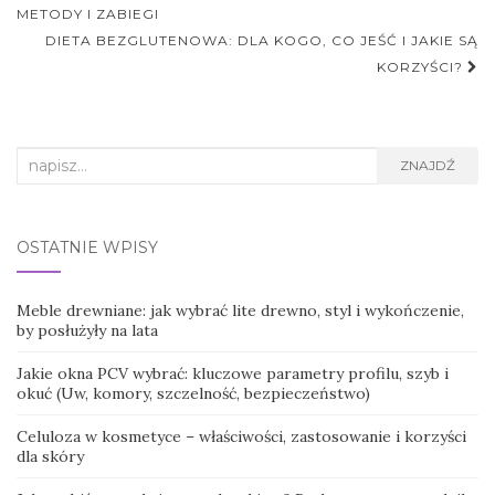
postu
METODY I ZABIEGI
DIETA BEZGLUTENOWA: DLA KOGO, CO JEŚĆ I JAKIE SĄ
KORZYŚCI?
Search
ZNAJDŹ
for:
OSTATNIE WPISY
Meble drewniane: jak wybrać lite drewno, styl i wykończenie,
by posłużyły na lata
Jakie okna PCV wybrać: kluczowe parametry profilu, szyb i
okuć (Uw, komory, szczelność, bezpieczeństwo)
Celuloza w kosmetyce – właściwości, zastosowanie i korzyści
dla skóry