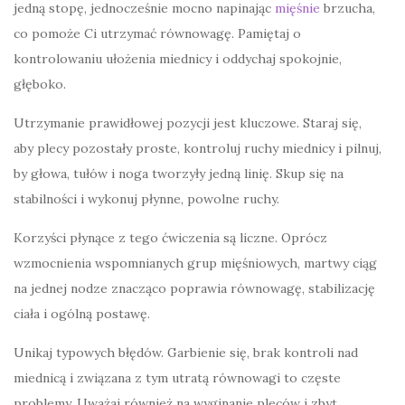
jedną stopę, jednocześnie mocno napinając
mięśnie
brzucha,
co pomoże Ci utrzymać równowagę. Pamiętaj o
kontrolowaniu ułożenia miednicy i oddychaj spokojnie,
głęboko.
Utrzymanie prawidłowej pozycji jest kluczowe. Staraj się,
aby plecy pozostały proste, kontroluj ruchy miednicy i pilnuj,
by głowa, tułów i noga tworzyły jedną linię. Skup się na
stabilności i wykonuj płynne, powolne ruchy.
Korzyści płynące z tego ćwiczenia są liczne. Oprócz
wzmocnienia wspomnianych grup mięśniowych, martwy ciąg
na jednej nodze znacząco poprawia równowagę, stabilizację
ciała i ogólną postawę.
Unikaj typowych błędów. Garbienie się, brak kontroli nad
miednicą i związana z tym utratą równowagi to częste
problemy. Uważaj również na wyginanie pleców i zbyt