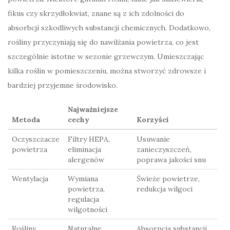
fikus czy skrzydłokwiat, znane są z ich zdolności do
absorbcji szkodliwych substancji chemicznych. Dodatkowo,
rośliny przyczyniają się do nawilżania powietrza, co jest
szczególnie istotne w sezonie grzewczym. Umieszczając
kilka roślin w pomieszczeniu, można stworzyć zdrowsze i
bardziej przyjemne środowisko.
Najważniejsze
Metoda
cechy
Korzyści
Oczyszczacze
Filtry HEPA,
Usuwanie
powietrza
eliminacja
zanieczyszczeń,
alergenów
poprawa jakości snu
Wentylacja
Wymiana
Świeże powietrze,
powietrza,
redukcja wilgoci
regulacja
wilgotności
Rośliny
Naturalne
Absorpcja substancji