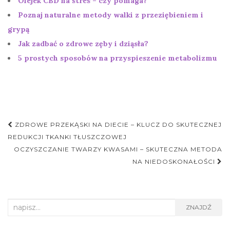
Olejek CBD na stres – czy pomaga?
Poznaj naturalne metody walki z przeziębieniem i
grypą
Jak zadbać o zdrowe zęby i dziąsła?
5 prostych sposobów na przyspieszenie metabolizmu
Nawigacja
ZDROWE PRZEKĄSKI NA DIECIE – KLUCZ DO SKUTECZNEJ
postu
REDUKCJI TKANKI TŁUSZCZOWEJ
OCZYSZCZANIE TWARZY KWASAMI – SKUTECZNA METODA
NA NIEDOSKONAŁOŚCI
Search
ZNAJDŹ
for: