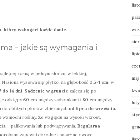
lis
paź
wrz
, który wzbogaci każde danie.
sie
ma – jakie są wymagania i
lipi
cze
jlepiej rosną w pełnym słońcu, w lekkiej,
maj
. Nasiona wysiewa się płytko, na głębokość
0,5-1 cm
, w
kwi
7 do 14 dni
.
Sadzenie w gruncie
zaleca się po
jąc odstępy
60 cm
między sadzonkami i
80 cm
między
luty
m do obfitych plonów, zbieranych
od lipca do września
.
sty
wzmocni rośliny. Ze względu na wysoki wzrost,
cia
– palikowania lub podwiązywania.
Regularna
gru
chorobami zapewni dorodne i smaczne owoce.
list