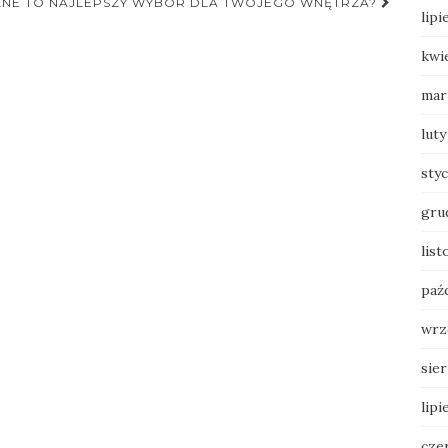
NE TO NAJLEPSZY WYBÓR DLA TWOJEGO WNĘTRZA?
lipi
kwi
mar
luty
sty
gru
list
paź
wrz
sie
lipi
cze