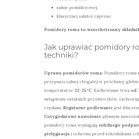
salsie pomidorowej,
klasycznej sałatce caprese.
Pomidory roma to wszechstronny składnik
Jak uprawiać pomidory ro
techniki?
Uprawa pomidorów roma:
Pomidory roma na
przepuszczalnej i bogatej w próchnicę glebie
temperaturze
22-25°C
. Kiełkowanie trwa
od 
ustąpieniu ostatnich przymrozków, zachowu
rzędami.
Regularne podlewanie
jest klucze
Cotygodniowe nawożenie
płynnym nawozem 
pomidory roma wymagają
solidnego podpar
pielęgnacja
i ochrona przed szkodnikami i 