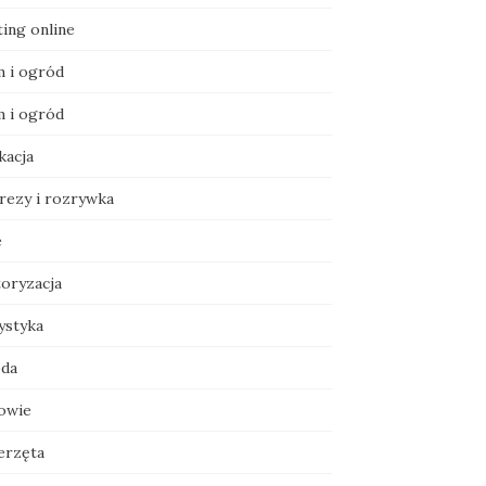
ting online
 i ogród
 i ogród
kacja
rezy i rozrywka
e
oryzacja
ystyka
da
owie
erzęta