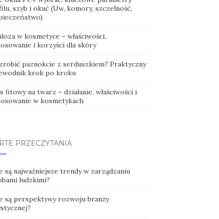
ilu, szyb i okuć (Uw, komory, szczelność,
pieczeństwo)
uloza w kosmetyce – właściwości,
osowanie i korzyści dla skóry
 zrobić paznokcie z serduszkiem? Praktyczny
ewodnik krok po kroku
 fitowy na twarz – działanie, właściwości i
tosowanie w kosmetykach
RTE PRZECZYTANIA
e są najważniejsze trendy w zarządzaniu
obami ludzkimi?
ie są perspektywy rozwoju branży
ystycznej?