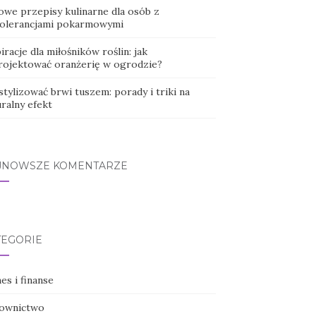
owe przepisy kulinarne dla osób z
tolerancjami pokarmowymi
iracje dla miłośników roślin: jak
rojektować oranżerię w ogrodzie?
stylizować brwi tuszem: porady i triki na
ralny efekt
JNOWSZE KOMENTARZE
TEGORIE
es i finanse
ownictwo