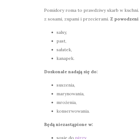
Pomidory roma to prawdziwy skarb w kuchni. I
z sosami, zupami i przecierami.
Z powodzeni
salsy,
past,
sałatek,
kanapek.
Doskonale nadają się do:
suszenia,
marynowania,
mrożenia,
konserwowania.
Będą niezastąpione w:
sosie do
pizzy
,