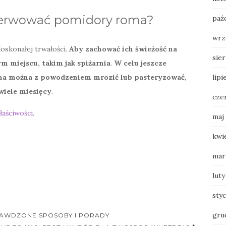
serwować pomidory roma?
paź
wrz
doskonałej trwałości.
Aby zachować ich świeżość na
sie
m miejscu, takim jak spiżarnia
.
W celu jeszcze
lipi
a można z powodzeniem mrozić lub pasteryzować,
wiele miesięcy
.
cze
aściwości
.
maj
kwi
mar
luty
sty
gru
RAWDZONE SPOSOBY I PORADY