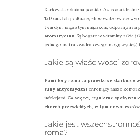
Karłowata odmiana pomidorów roma idealnie 
150 cm
. Ich podłużne, elipsowate owoce wyró
twardym, mięsistym miąższem, odpornym na 
aromatyczny.
Są bogate w witaminy, takie j
jednego metra kwadratowego mogą wynieść
Jakie są właściwości zd
Pomidory roma to prawdziwe skarbnice w
silny antyoksydant
chroniący nasze komórki
infekcjami.
Co więcej, regularne spożywan
chorób przewlekłych, w tym nowotworów
Jakie jest wszechstronn
roma?