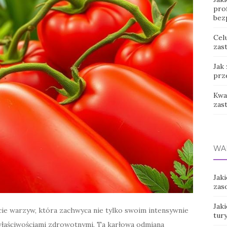
prof
bez
Cel
zast
Jak
prz
Kwas
zas
WA
Jaki
zas
Jak
ie warzyw, która zachwyca nie tylko swoim intensywnie
tur
łaściwościami zdrowotnymi. Ta karłowa odmiana