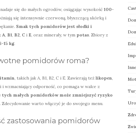
Cas
nadaje się do małych ogrodów, osiągając wysokość
100-
żniają się intensywnie czerwoną, błyszczącą skórką i
Dom
pękanie.
Smak tych pomidorów jest słodki i
Dom
ak
A
,
B1
,
B2
,
C
i
E
, oraz minerały, w tym
potas
. Zbiory z
6-15 kg
.
Edu
Imp
rowotne pomidorów roma?
Inn
itamin
, takich jak A, B1, B2, C i E. Zawierają też
likopen
,
Mot
 i wzmacniający odporność, co pomaga w walce z
Tur
ie tych małych pomidorków może zmniejszyć ryzyko
Uro
.
Zdecydowanie warto włączyć je do swojego menu.
Zdr
ość zastosowania pomidorów
Zwi