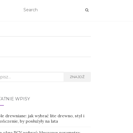
rch
ZNAJDŹ
TATNIE WPISY
e drewniane: jak wybrać lite drewno, styl i
ńczenie, by posłużyły na lata
ie okna PCV wybrać: kluczowe parametry