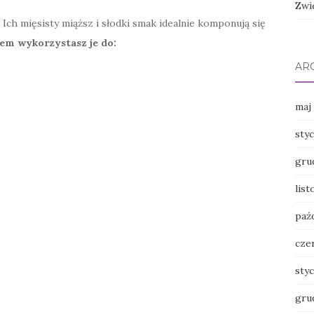
Zwi
ch mięsisty miąższ i słodki smak idealnie komponują się
em wykorzystasz je do:
AR
maj
sty
gru
lis
paź
cze
sty
gru