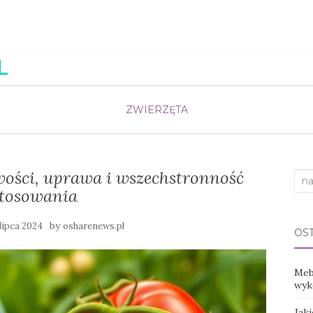
ZWIERZĘTA
ości, uprawa i wszechstronność
Sea
stosowania
for:
by
 lipca 2024
osharenews.pl
OS
Mebl
wyko
Jak