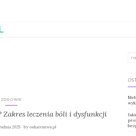
Sea
for:
OS
Mebl
ZDROWIE
wyko
Zakres leczenia bóli i dysfunkcji
Jak
prof
bez
by
rudnia 2025
osharenews.pl