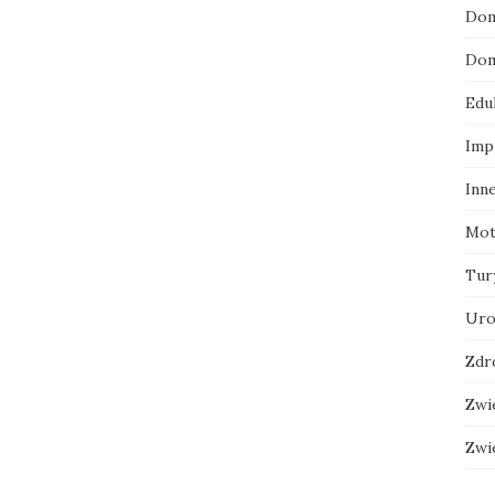
Dom
Dom
Edu
Imp
Inn
Mot
Tur
Uro
Zdr
Zwi
Zwi