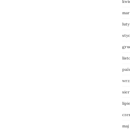
kwi
mar
luty
sty
gru
list
paź
wrz
sie
lipi
cze
maj