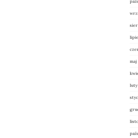
paź
wrz
sie
lipi
cze
maj
kwi
luty
sty
gru
list
paź