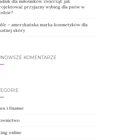
dnik dla miłośników zwierząt: jak
rojektować przyjazny wybieg dla psów w
odzie?
aVe – amerykańska marka kosmetyków dla
katnej skóry
JNOWSZE KOMENTARZE
TEGORIE
es i finanse
ownictwo
ting online