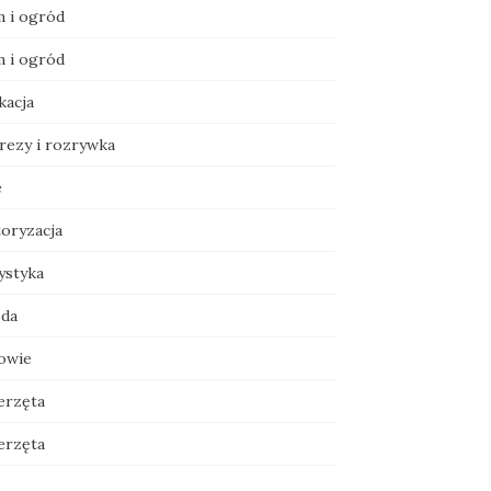
 i ogród
 i ogród
kacja
rezy i rozrywka
e
oryzacja
ystyka
da
owie
erzęta
erzęta