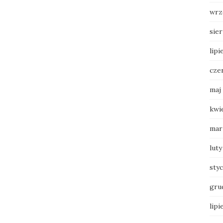
wrz
sie
lipi
cze
maj
kwi
mar
luty
sty
gru
lipi