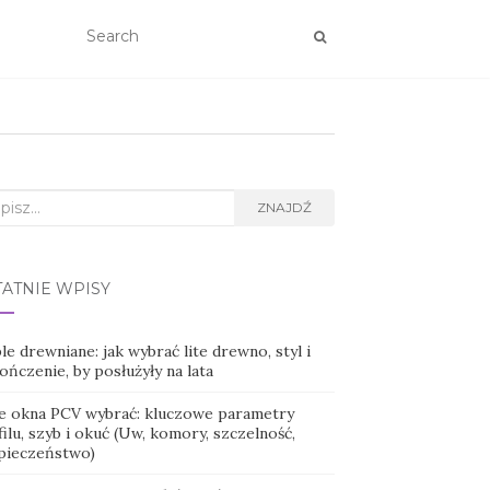
rch
ZNAJDŹ
TATNIE WPISY
e drewniane: jak wybrać lite drewno, styl i
ńczenie, by posłużyły na lata
ie okna PCV wybrać: kluczowe parametry
ilu, szyb i okuć (Uw, komory, szczelność,
pieczeństwo)