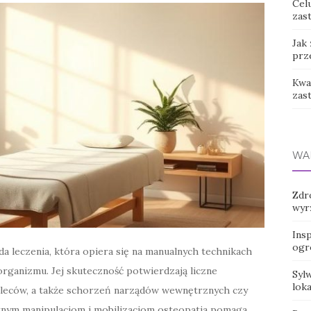
Cel
zast
Jak
prz
Kwas
zas
WA
Zdr
wyr
Insp
ogr
a leczenia, która opiera się na manualnych technikach
organizmu. Jej skuteczność potwierdzają liczne
Syl
loka
 pleców, a także schorzeń narządów wewnętrznych czy
nym manipulacjom i mobilizacjom osteopatia pomaga