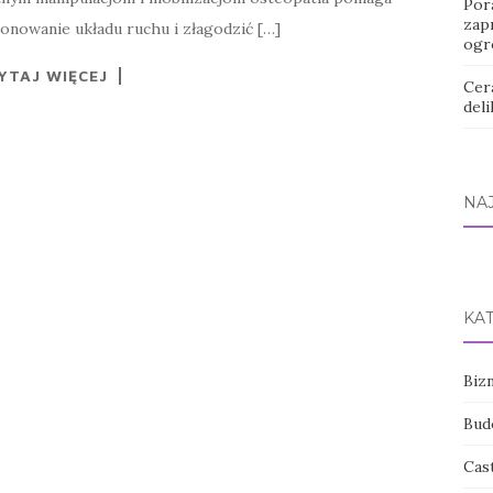
Pora
zap
onowanie układu ruchu i złagodzić […]
ogr
YTAJ WIĘCEJ
Cer
deli
NA
KA
Bizn
Bud
Cas