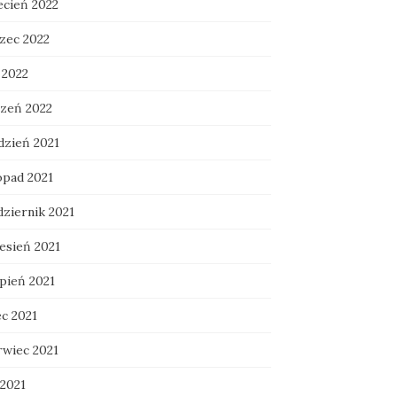
ecień 2022
zec 2022
 2022
czeń 2022
dzień 2021
opad 2021
dziernik 2021
esień 2021
rpień 2021
ec 2021
rwiec 2021
 2021