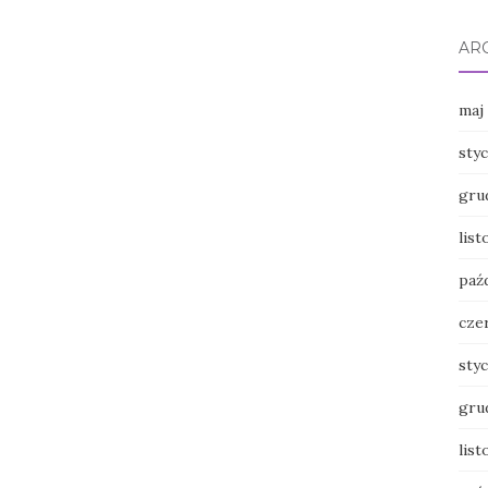
AR
maj
sty
gru
lis
paź
cze
sty
gru
lis