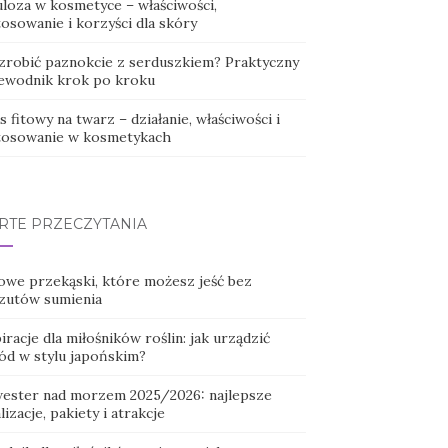
uloza w kosmetyce – właściwości,
osowanie i korzyści dla skóry
 zrobić paznokcie z serduszkiem? Praktyczny
ewodnik krok po kroku
 fitowy na twarz – działanie, właściwości i
tosowanie w kosmetykach
RTE PRZECZYTANIA
owe przekąski, które możesz jeść bez
zutów sumienia
iracje dla miłośników roślin: jak urządzić
ód w stylu japońskim?
wester nad morzem 2025/2026: najlepsze
lizacje, pakiety i atrakcje