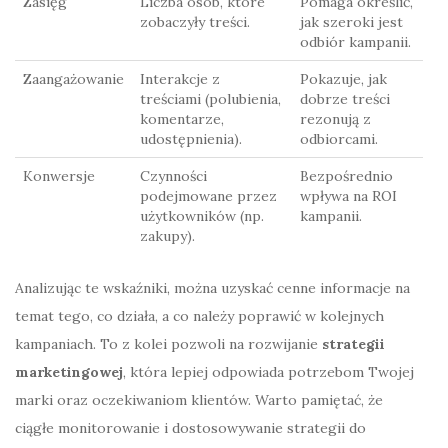
Zasięg
Liczba osób, które
Pomaga określić,
zobaczyły treści.
jak szeroki jest
odbiór kampanii.
Zaangażowanie
Interakcje z
Pokazuje, jak
treściami (polubienia,
dobrze treści
komentarze,
rezonują z
udostępnienia).
odbiorcami.
Konwersje
Czynności
Bezpośrednio
podejmowane przez
wpływa na ROI
użytkowników (np.
kampanii.
zakupy).
Analizując te wskaźniki, można uzyskać cenne informacje na
temat tego, co działa, a co należy poprawić w kolejnych
kampaniach. To z kolei pozwoli na rozwijanie
strategii
marketingowej
, która lepiej odpowiada potrzebom Twojej
marki oraz oczekiwaniom klientów. Warto pamiętać, że
ciągłe monitorowanie i dostosowywanie strategii do