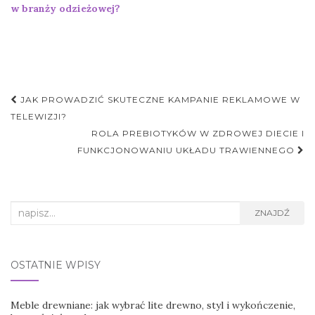
w branży odzieżowej?
Nawigacja
JAK PROWADZIĆ SKUTECZNE KAMPANIE REKLAMOWE W
postu
TELEWIZJI?
ROLA PREBIOTYKÓW W ZDROWEJ DIECIE I
FUNKCJONOWANIU UKŁADU TRAWIENNEGO
Search
ZNAJDŹ
for:
OSTATNIE WPISY
Meble drewniane: jak wybrać lite drewno, styl i wykończenie,