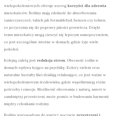
wielopokoleniowych oferuje szereg
korzyści dla zdrowia
mieszkańców. Rośliny mają zdolność do absorbowania
zanieczyszczeń, takich jak formaldehyd, benzen czy toluen,
co przyczynia się do poprawy jakości powietrza. Dzięki
temu mieszkańcy mogą cieszyć się lepszym samopoczuciem,
co jest szczególnie istotne w domach, gdzie żyje wiele
pokoleń.
Kolejną zaletą jest
redukcja stresu
. Obecność roślin w
domach wpływa kojąco na psychikę. Kolory zieleni oraz
naturalne kształty liści działają relaksująco, co jest ważne w
wielopokoleniowym środowisku, gdzie współistnieją różne
potrzeby i emocje. Możliwość obcowania z naturą, nawet w
zamkniętej przestrzeni, może pomóc w budowaniu harmonii
między członkami rodziny.
Rośliny wprowadzają do wnętrz poczucie
przestrzeni i