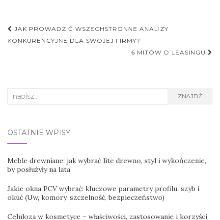
Nawigacja
JAK PROWADZIĆ WSZECHSTRONNE ANALIZY
postu
KONKURENCYJNE DLA SWOJEJ FIRMY?
6 MITÓW O LEASINGU
Search
ZNAJDŹ
for:
OSTATNIE WPISY
Meble drewniane: jak wybrać lite drewno, styl i wykończenie,
by posłużyły na lata
Jakie okna PCV wybrać: kluczowe parametry profilu, szyb i
okuć (Uw, komory, szczelność, bezpieczeństwo)
Celuloza w kosmetyce – właściwości, zastosowanie i korzyści