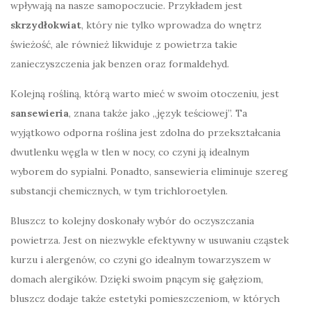
wpływają na nasze samopoczucie. Przykładem jest
skrzydłokwiat
, który nie tylko wprowadza do wnętrz
świeżość, ale również likwiduje z powietrza takie
zanieczyszczenia jak benzen oraz formaldehyd.
Kolejną rośliną, którą warto mieć w swoim otoczeniu, jest
sansewieria
, znana także jako „język teściowej”. Ta
wyjątkowo odporna roślina jest zdolna do przekształcania
dwutlenku węgla w tlen w nocy, co czyni ją idealnym
wyborem do sypialni. Ponadto, sansewieria eliminuje szereg
substancji chemicznych, w tym trichloroetylen.
Bluszcz to kolejny doskonały wybór do oczyszczania
powietrza. Jest on niezwykle efektywny w usuwaniu cząstek
kurzu i alergenów, co czyni go idealnym towarzyszem w
domach alergików. Dzięki swoim pnącym się gałęziom,
bluszcz dodaje także estetyki pomieszczeniom, w których