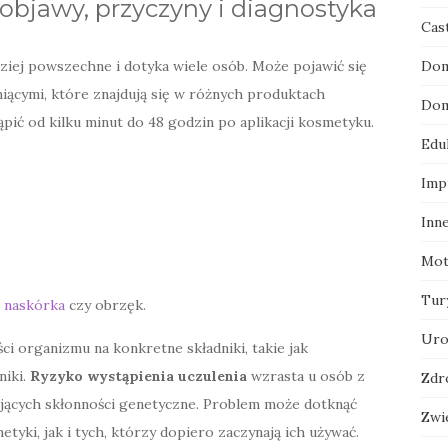
objawy, przyczyny i diagnostyka
Cas
dziej powszechne i dotyka wiele osób. Może pojawić się
Dom
iącymi, które znajdują się w różnych produktach
Dom
pić od kilku minut do 48 godzin po aplikacji kosmetyku.
Edu
Imp
Inn
Mot
Tur
ę naskórka
czy obrzęk.
Uro
i organizmu na konkretne składniki, takie jak
niki.
Ryzyko wystąpienia uczulenia
wzrasta u osób z
Zdr
ających skłonności genetyczne. Problem może dotknąć
Zwi
tyki, jak i tych, którzy dopiero zaczynają ich używać.