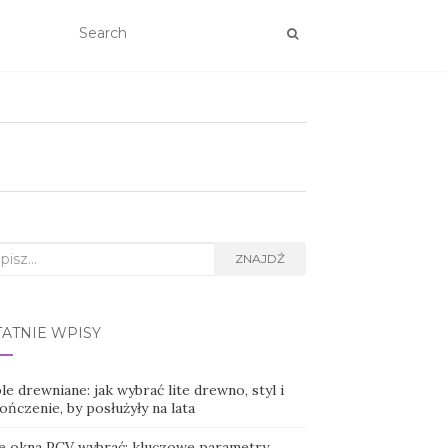
rch
ZNAJDŹ
TATNIE WPISY
e drewniane: jak wybrać lite drewno, styl i
ńczenie, by posłużyły na lata
ie okna PCV wybrać: kluczowe parametry