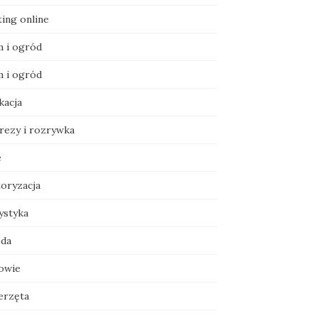
ting online
 i ogród
 i ogród
kacja
rezy i rozrywka
e
oryzacja
ystyka
da
owie
erzęta