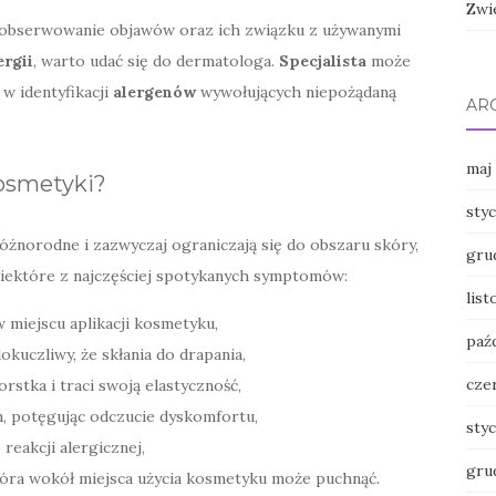
Zwi
 obserwowanie objawów oraz ich związku z używanymi
ergii
, warto udać się do dermatologa.
Specjalista
może
w identyfikacji
alergenów
wywołujących niepożądaną
AR
maj
kosmetyki?
sty
żnorodne i zazwyczaj ograniczają się do obszaru skóry,
gru
niektóre z najczęściej spotykanych symptomów:
lis
w miejscu aplikacji kosmetyku,
paź
okuczliwy, że skłania do drapania,
cze
orstka i traci swoją elastyczność,
 potęgując odczucie dyskomfortu,
sty
reakcji alergicznej,
gru
óra wokół miejsca użycia kosmetyku może puchnąć.