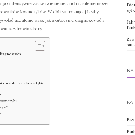
po intensywne zaczerwienienie, a ich nasilenie może
Diet
syl
kowników kosmetyków. W obliczu rosnącej liczby
wołać uczulenie oraz jak skutecznie diagnozować i
Jak
fun
howania zdrowia skóry.
Zro
sam
diagnostyka
NA
niu uczulenia na kosmetyki?
?
kosmetyki
KA
tyki?
?
Bizn
Bud