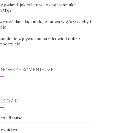
y gwiazd: jak celebryci osiągają smukłą
wetkę?
 wybrać damską kurtkę zimową w góry: cechy i
kcje
zumienie wpływu snu na zdrowie i dobre
opoczucie
JNOWSZE KOMENTARZE
TEGORIE
es i finanse
ownictwo