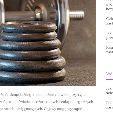
prof
bez
Cel
zast
Jak
prz
Kwas
zas
WA
Jak
sel
że dotknąć każdego, niezależnie od wieku czy typu
czeństwa doświadcza różnorodnych reakcji alergicznych
Jak
zar
eparatach pielęgnacyjnych. Objawy mogą wystąpić