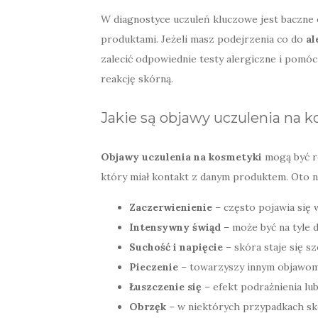
W diagnostyce uczuleń kluczowe jest baczne
produktami. Jeżeli masz podejrzenia co do
al
zalecić odpowiednie testy alergiczne i pomóc 
reakcję skórną.
Jakie są objawy uczulenia na 
Objawy uczulenia na kosmetyki
mogą być ró
który miał kontakt z danym produktem. Oto 
Zaczerwienienie
– często pojawia się 
Intensywny świąd
– może być na tyle d
Suchość i napięcie
– skóra staje się sz
Pieczenie
– towarzyszy innym objawom,
Łuszczenie się
– efekt podrażnienia lub 
Obrzęk
– w niektórych przypadkach sk