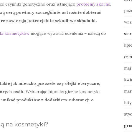
że czynniki genetyczne oraz istniejące
problemy skórne
,
paź
wą cerą powinny szczególnie ostrożnie dobierać
óre zawierają potencjalnie szkodliwe składniki.
wrz
iki kosmetyków
mogące wywołać uczulenia – należą do
sie
lipi
cze
maj
kwi
kie jak mleczko pszczele czy olejki eteryczne,
mar
órych osób.
Wybierając hipoalergiczne kosmetyki,
 i unikać produktów z dodatkiem substancji o
luty
sty
zną na kosmetyki?
gru