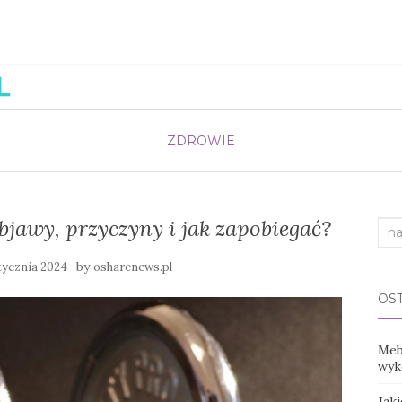
ZDROWIE
bjawy, przyczyny i jak zapobiegać?
Sea
for:
by
tycznia 2024
osharenews.pl
OS
Mebl
wyko
Jak