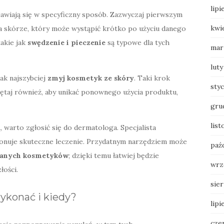
lipi
awiają się w specyficzny sposób. Zazwyczaj pierwszym
kwi
 skórze, który może wystąpić krótko po użyciu danego
takie jak
swędzenie i pieczenie
są typowe dla tych
mar
luty
ak najszybciej
zmyj kosmetyk ze skóry
. Taki krok
sty
ętaj również, aby unikać ponownego użycia produktu,
gru
list
ą, warto zgłosić się do dermatologa. Specjalista
onuje skuteczne leczenie. Przydatnym narzędziem może
paź
wanych kosmetyków
; dzięki temu łatwiej będzie
wrz
łości.
sie
ykonać i kiedy?
lipi
cze