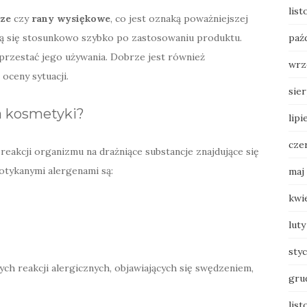
lis
ze
czy
rany wysiękowe
, co jest oznaką poważniejszej
ają się stosunkowo szybko po zastosowaniu produktu.
paź
przestać jego używania. Dobrze jest również
wrz
oceny sytuacji.
sie
 kosmetyki?
lipi
cze
reakcji organizmu na drażniące substancje znajdujące się
otykanymi alergenami są:
maj
kwi
luty
sty
h reakcji alergicznych, objawiających się swędzeniem,
gru
list