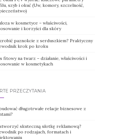
ilu, szyb i okuć (Uw, komory, szczelność,
pieczeństwo)
uloza w kosmetyce – właściwości,
osowanie i korzyści dla skóry
 zrobić paznokcie z serduszkiem? Praktyczny
ewodnik krok po kroku
 fitowy na twarz – działanie, właściwości i
tosowanie w kosmetykach
RTE PRZECZYTANIA
 budować długotrwałe relacje biznesowe z
ntami?
 stworzyć skuteczną ulotkę reklamową?
ewodnik po rodzajach, formatach i
jektowaniu