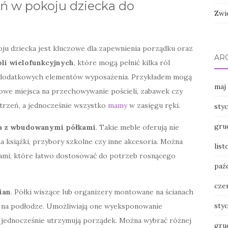
eń w pokoju dziecka do
Zwi
ju dziecka jest kluczowe dla zapewnienia porządku oraz
AR
li wielofunkcyjnych
, które mogą pełnić kilka ról
u dodatkowych elementów wyposażenia. Przykładem mogą
maj
kowe miejsca na przechowywanie pościeli, zabawek czy
trzeń, a jednocześnie wszystko
mamy
w zasięgu ręki.
sty
gru
a z wbudowanymi półkami
. Takie meble oferują nie
na książki, przybory szkolne czy inne akcesoria. Można
lis
ami, które łatwo dostosować do potrzeb rosnącego
paź
cze
ian
. Półki wiszące lub organizery montowane na ścianach
sty
a na podłodze. Umożliwiają one wyeksponowanie
 a jednocześnie utrzymują porządek. Można wybrać różnej
gru