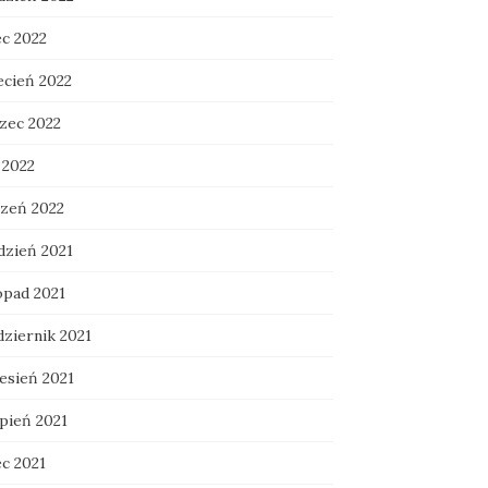
ec 2022
ecień 2022
zec 2022
 2022
czeń 2022
dzień 2021
opad 2021
dziernik 2021
esień 2021
rpień 2021
ec 2021