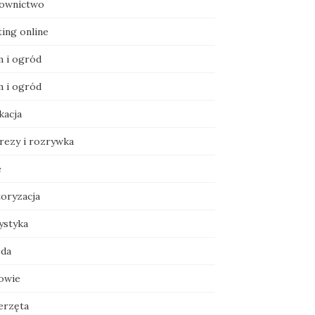
ownictwo
ting online
 i ogród
 i ogród
kacja
rezy i rozrywka
e
oryzacja
ystyka
da
owie
erzęta