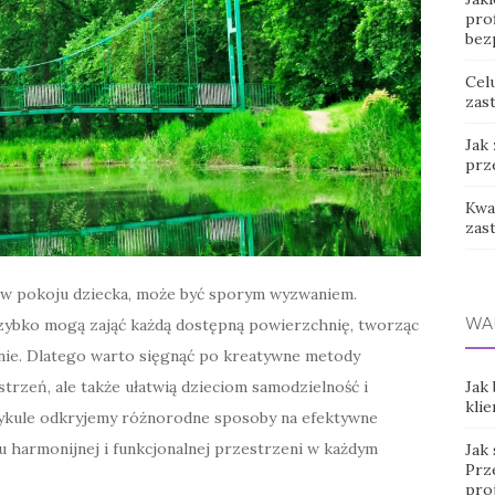
prof
bez
Cel
zast
Jak
prz
Kwas
zas
 w pokoju dziecka, może być sporym wyzwaniem.
WA
 szybko mogą zająć każdą dostępną powierzchnię, tworząc
nie. Dlatego warto sięgnąć po kreatywne metody
strzeń, ale także ułatwią dzieciom samodzielność i
Jak
klie
tykule odkryjemy różnorodne sposoby na efektywne
harmonijnej i funkcjonalnej przestrzeni w każdym
Jak
Prz
pro