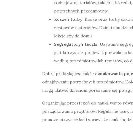
rodzajów materiałów, takich jak kredki, 
potrzebnych przedmiotów.
Kosze i torby
: Kosze oraz torby szkol
zestawów materiałów. Dzięki nim dziec
lekcje czy do domu.
Segregatory i teczki
: Używanie segre
jest korzystne, ponieważ pozwala na ł
według przedmiotów lub tematów, co do
Dobrą praktyką jest także
oznakowanie poj
odnajdywaniu potrzebnych przedmiotów. Kolo
mogą ułatwić dzieciom poruszanie się po zg
Organizując przestrzeń do nauki, warto równ
porządkowaniu przyborów. Regularne usuwa
pomoże utrzymać ład i sprawi, że nauka będzi