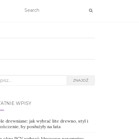
rch
ZNAJDŹ
TATNIE WPISY
e drewniane: jak wybrać lite drewno, styl i
ńczenie, by posłużyły na lata
ie okna PCV wybrać: kluczowe parametry