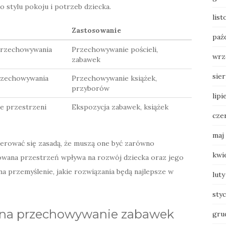
do stylu pokoju i potrzeb dziecka.
lis
Zastosowanie
paź
przechowywania
Przechowywanie pościeli,
wrz
zabawek
sie
przechowywania
Przechowywanie książek,
przyborów
lipi
e przestrzeni
Ekspozycja zabawek, książek
cze
maj
ierować się zasadą, że muszą one być zarówno
kwi
anowana przestrzeń wpływa na rozwój dziecka oraz jego
a przemyślenie, jakie rozwiązania będą najlepsze w
luty
sty
 na przechowywanie zabawek
gru