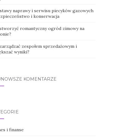
stawy naprawy i serwisu piecyków gazowych
ezpieczeństwo i konserwacja
 stworzyć romantyczny ogród zimowy na
konie?
 zarządzać zespołem sprzedażowym i
ększać wyniki?
JNOWSZE KOMENTARZE
TEGORIE
es i finanse