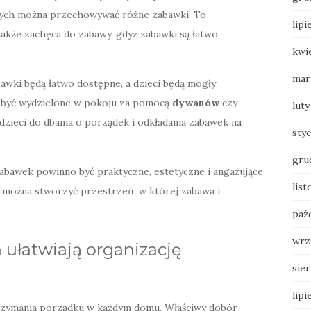
órych można przechowywać różne zabawki. To
lipi
 także zachęca do zabawy, gdyż zabawki są łatwo
kwi
mar
awki będą łatwo dostępne, a dzieci będą mogły
ą być wydzielone w pokoju za pomocą
dywanów
czy
luty
dzieci do dbania o porządek i odkładania zabawek na
sty
gru
bawek powinno być praktyczne, estetyczne i angażujące
list
 można stworzyć przestrzeń, w której zabawa i
paź
wrz
a ułatwiają organizację
sie
lipi
utrzymania porządku w każdym domu. Właściwy dobór