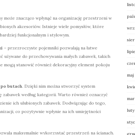
list
paź
 może znacząco wpłynąć na organizację przestrzeni w
bionych akcesoriów. Istnieje wiele pomysłów, które
wrz
ardziej funkcjonalnym i stylowym.
sie
ki
– przezroczyste pojemniki pozwalają na łatwe
lipi
być używane do przechowywania małych zabawek, takich
cze
a, że mogą stanowić również dekoracyjny element pokoju
maj
 po butach
. Dzięki nim można stworzyć system
kwi
ę zabawek według kategorii. Warto również oznaczyć
mar
ezienie ich ulubionych zabawek. Dodwiązując do tego,
luty
zacji, co pozytywnie wpłynie na ich umiejętności
sty
pozwala maksymalnie wykorzystać przestrzeń na ścianach.
gru