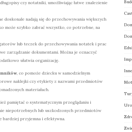
Bud
długopisy czy notatniki, umożliwiając łatwe znalezienie
Cas
ne doskonale nadają się do przechowywania większych
Dom
ko może szybko zabrać wszystko, co potrzebne, na
Dom
gatorów lub teczek do przechowywania notatek i prac
Edu
atwe zarządzanie dokumentami. Można je oznaczyć
Imp
datkowo ułatwia organizację.
Inn
emników
, co pomoże dziecku w samodzielnym
rowe naklejki czy etykiety z nazwami przedmiotów
Mot
romadzonych materiałach.
Tur
ież pamiętać o systematycznym przeglądaniu i
Uro
nie niepotrzebnych lub uszkodzonych przedmiotów
Zdr
e bardziej przyjemna i efektywna.
Zwi