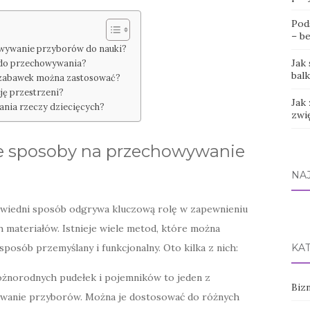
Pod
– b
howywanie przyborów do nauki?
Jak
 do przechowywania?
bal
 zabawek można zastosować?
cję przestrzeni?
Jak
nia rzeczy dziecięcych?
zwi
ze sposoby na przechowywanie
NA
iedni sposób odgrywa kluczową rolę w zapewnieniu
 materiałów. Istnieje wiele metod, które można
osób przemyślany i funkcjonalny. Oto kilka z nich:
KA
óżnorodnych pudełek i pojemników to jeden z
Bizn
wanie przyborów. Można je dostosować do różnych