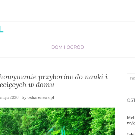
DOM I OGRÓD
chowywanie przyborów do nauki i
Sea
iecięcych w domu
for:
by
 maja 2020
osharenews.pl
OS
Mebl
wyko
Jak