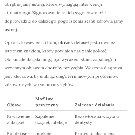
obrębie jamy ustnej, które wymagają interwencji
stomatologa. Zignorowanie takich sygnałów może
doprowadzić do dalszego pogorszenia stanu zdrowia jamy
ustnej.
Oprócz krwawienia i bólu,
obrzęk dziąseł
jest również
istotnym znakiem, który powinien nas zaniepokoić.
Obrzmiałe dziąsła mogą być wyrazem stanu zapalnego i
wczesnym objawem choroby przyzębia. Wczesna diagnoza
jest kluczowa, by uniknąć długoterminowych problemów
zdrowotnych, w tym utraty zębów.
Możliwe
Objaw
przyczyny
Zalecane działania
Krwawienie
Zapalenie
Bezzwłoczna wizyta u
z dziąseł
dziąseł, infekcje
dentysty
Ból dziąseł
Infekcje,
Profesjonalna ocena