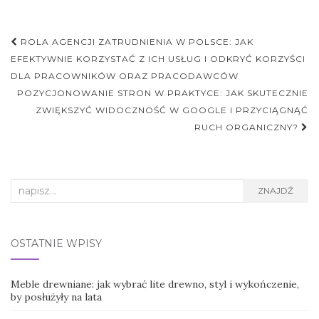
Nawigacja
ROLA AGENCJI ZATRUDNIENIA W POLSCE: JAK
postu
EFEKTYWNIE KORZYSTAĆ Z ICH USŁUG I ODKRYĆ KORZYŚCI
DLA PRACOWNIKÓW ORAZ PRACODAWCÓW
POZYCJONOWANIE STRON W PRAKTYCE: JAK SKUTECZNIE
ZWIĘKSZYĆ WIDOCZNOŚĆ W GOOGLE I PRZYCIĄGNĄĆ
RUCH ORGANICZNY?
Search
ZNAJDŹ
for:
OSTATNIE WPISY
Meble drewniane: jak wybrać lite drewno, styl i wykończenie,
by posłużyły na lata