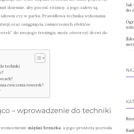
Jak
t dziennie, aby poczuć różnicę, a jego zalety są
do 
 siłowni czy w parku. Prawidłowa technika wykonania
Ogró
ntuzji oraz osiągnięcia zamierzonych efektów.
wdz
werek” do swojego treningu, może otworzyć drzwi do
Zdr
ner
do techniki
NA
o?
lecach?
nia ćwiczenia rowerek?
?
KA
ąco – wprowadzenie do techniki
Bizn
a wzmocnienie
mięśni brzucha
, a jego prostota pozwala
Bud