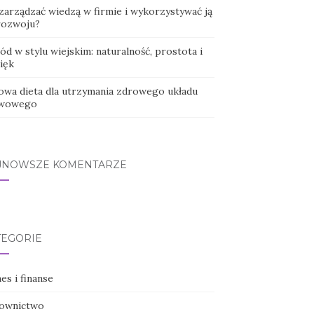
 zarządzać wiedzą w firmie i wykorzystywać ją
rozwoju?
d w stylu wiejskim: naturalność, prostota i
ięk
owa dieta dla utrzymania zdrowego układu
wowego
JNOWSZE KOMENTARZE
TEGORIE
es i finanse
ownictwo