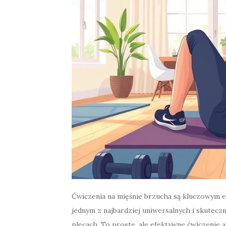
Ćwiczenia na mięśnie brzucha są kluczowym e
jednym z najbardziej uniwersalnych i skutec
plecach. To proste, ale efektywne ćwiczenie a