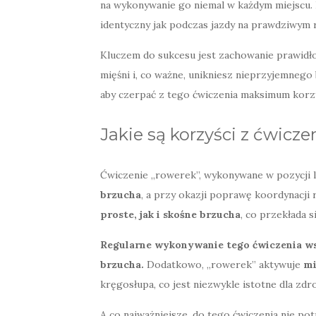
na wykonywanie go niemal w każdym miejscu. L
identyczny jak podczas jazdy na prawdziwym
Kluczem do sukcesu jest zachowanie prawidło
mięśni i, co ważne, unikniesz nieprzyjemnego 
aby czerpać z tego ćwiczenia maksimum korzy
Jakie są korzyści z ćwicz
Ćwiczenie „rowerek”, wykonywane w pozycji 
brzucha
, a przy okazji poprawę koordynacj
proste, jak i skośne brzucha
, co przekłada si
Regularne wykonywanie tego ćwiczenia wsp
brzucha.
Dodatkowo, „rowerek” aktywuje
mi
kręgosłupa, co jest niezwykle istotne dla zd
A co najważniejsze, do tego ćwiczenia nie p