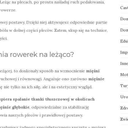
eżąc na plecach, po prostu naśladuj ruch pedałowania,
Cas
 rowerze.
Dom
wej postawy. Dzięki niej aktywujesz odpowiednie partie
Dom
bólu w dolnej części pleców. Zatem, skup się na technice,
ści.
Edu
Imp
enia rowerek na leżąco?
Inn
leżącej, to doskonały sposób na wzmocnienie
mięśni
Mot
i ruchowej i równowagi. Angażuje ono zarówno
mięśnie
Tur
ę nie tylko na ich siłę, ale i na estetyczny wygląd.
Uro
iera spalanie tkanki tłuszczowej w okolicach
ęśnie głębokie
, odpowiedzialne za stabilizację
Zdr
rowia naszych pleców i prawidłowej postawy.
Zwi
otrzebujesz żadnego specjalistycznego sprzętu – możesz