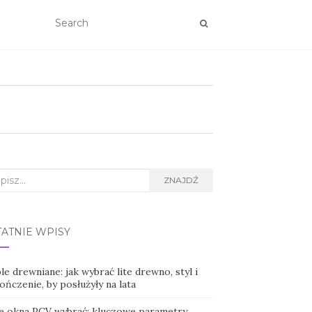
rch
ZNAJDŹ
TATNIE WPISY
e drewniane: jak wybrać lite drewno, styl i
ńczenie, by posłużyły na lata
ie okna PCV wybrać: kluczowe parametry