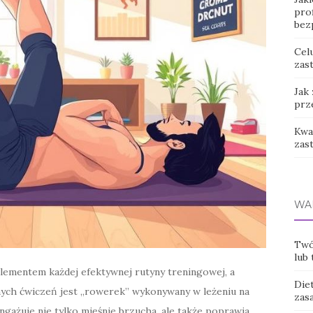
prof
bez
Cel
zast
Jak
prz
Kwas
zas
WA
Twó
lub 
lementem każdej efektywnej rutyny treningowej, a
Diet
znych ćwiczeń jest „rowerek” wykonywany w leżeniu na
zas
ngażuje nie tylko mięśnie brzucha, ale także poprawia