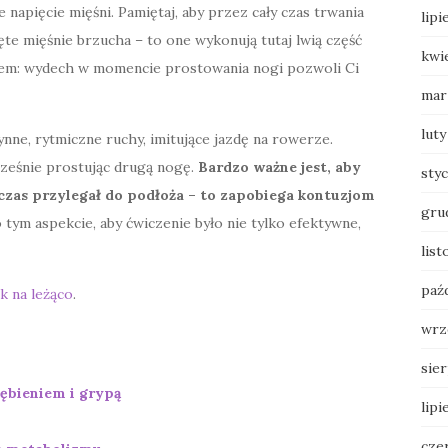
napięcie mięśni. Pamiętaj, aby przez cały czas trwania
lipi
e mięśnie brzucha – to one wykonują tutaj lwią część
kwi
hem: wydech w momencie prostowania nogi pozwoli Ci
mar
luty
nne, rytmiczne ruchy, imitujące jazdę na rowerze.
ocześnie prostując drugą nogę.
Bardzo ważne jest, aby
sty
czas przylegał do podłoża – to zapobiega kontuzjom
gru
 tym aspekcie, aby ćwiczenie było nie tylko efektywne,
list
paź
k na leżąco
.
wrz
sie
iębieniem i grypą
lipi
cze