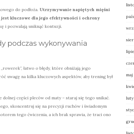
lis
wiowego do podłoża.
Utrzymywanie napiętych mięśni
paź
 jest kluczowe dla jego efektywności i ochrony
kę i pozwalają uniknąć kontuzji.
wrz
sie
dy podczas wykonywania
lipi
cze
rowerek”, łatwo o błędy, które obniżają jego
maj
róć uwagę na kilka kluczowych aspektów, aby trening był
kwi
dolnej części pleców od maty – staraj się tego unikać.
luty
tego, skoncentruj się na precyzji ruchów i świadomym
sty
otorem tego ćwiczenia, a ich brak sprawia, że traci ono
gru
list