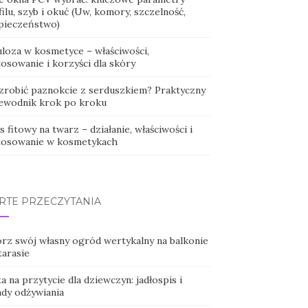
ilu, szyb i okuć (Uw, komory, szczelność,
pieczeństwo)
uloza w kosmetyce – właściwości,
osowanie i korzyści dla skóry
 zrobić paznokcie z serduszkiem? Praktyczny
ewodnik krok po kroku
 fitowy na twarz – działanie, właściwości i
tosowanie w kosmetykach
RTE PRZECZYTANIA
rz swój własny ogród wertykalny na balkonie
tarasie
a na przytycie dla dziewczyn: jadłospis i
ady odżywiania