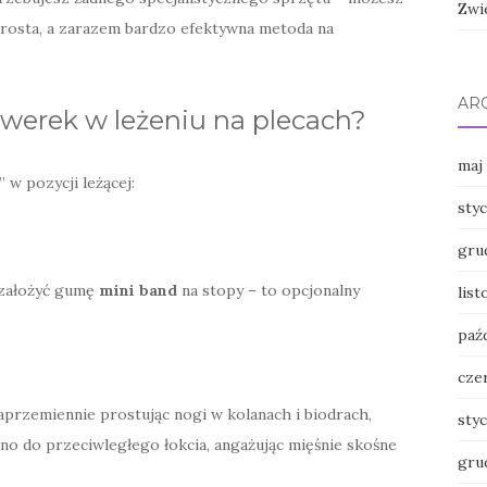
Zwi
prosta, a zarazem bardzo efektywna metoda na
AR
werek w leżeniu na plecach?
maj
w pozycji leżącej:
sty
gru
 założyć gumę
mini band
na stopy – to opcjonalny
lis
paź
cze
naprzemiennie prostując nogi w kolanach i biodrach,
sty
ano do przeciwległego łokcia, angażując mięśnie skośne
gru