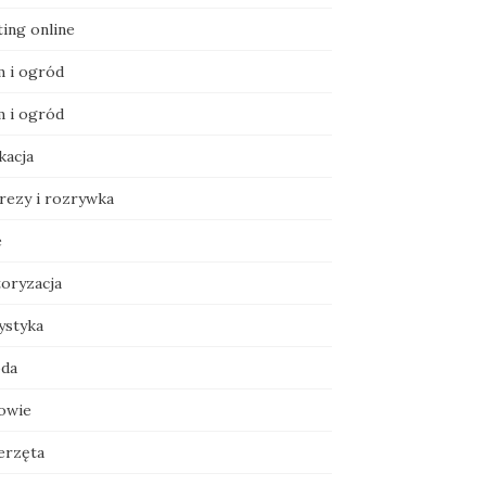
ting online
 i ogród
 i ogród
kacja
rezy i rozrywka
e
oryzacja
ystyka
da
owie
erzęta