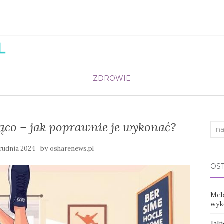
ZDROWIE
ąco – jak poprawnie je wykonać?
Sea
for:
by
grudnia 2024
osharenews.pl
OS
Mebl
wyko
Jak