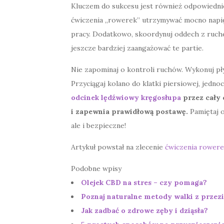
Kluczem do sukcesu jest również odpowiednie 
ćwiczenia „rowerek” utrzymywać mocno napięt
pracy. Dodatkowo, skoordynuj oddech z ruc
jeszcze bardziej zaangażować te partie.
Nie zapominaj o kontroli ruchów. Wykonuj pły
Przyciągaj kolano do klatki piersiowej, jedn
odcinek lędźwiowy kręgosłupa
przez cały 
i zapewnia prawidłową postawę.
Pamiętaj o
ale i bezpieczne!
Artykuł powstał na zlecenie
ćwiczenia rowere
Podobne wpisy
Olejek CBD na stres – czy pomaga?
Poznaj naturalne metody walki z przez
Jak zadbać o zdrowe zęby i dziąsła?