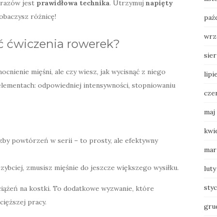
 urazów jest
prawidłowa technika
. Utrzymuj
napięty
zobaczysz różnicę!
paź
wrz
ć ćwiczenia rowerek?
sie
nienie mięśni, ale czy wiesz, jak wycisnąć z niego
lipi
 elementach: odpowiedniej intensywności, stopniowaniu
cze
maj
kwi
zby powtórzeń w serii – to prosty, ale efektywny
mar
ybciej, zmusisz mięśnie do jeszcze większego wysiłku.
luty
sty
iążeń na kostki. To dodatkowe wyzwanie, które
cięższej pracy.
gru