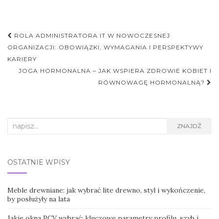
Nawigacja
ROLA ADMINISTRATORA IT W NOWOCZESNEJ
postu
ORGANIZACJI: OBOWIĄZKI, WYMAGANIA I PERSPEKTYWY
KARIERY
JOGA HORMONALNA – JAK WSPIERA ZDROWIE KOBIET I
RÓWNOWAGĘ HORMONALNĄ?
Search
ZNAJDŹ
for:
OSTATNIE WPISY
Meble drewniane: jak wybrać lite drewno, styl i wykończenie,
by posłużyły na lata
Jakie okna PCV wybrać: kluczowe parametry profilu, szyb i