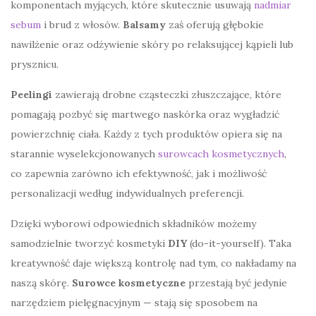
komponentach myjących, które skutecznie usuwają
nadmiar
sebum
i brud z włosów.
Balsamy
zaś oferują głębokie
nawilżenie oraz odżywienie skóry po relaksującej kąpieli lub
prysznicu.
Peelingi
zawierają drobne cząsteczki złuszczające, które
pomagają pozbyć się martwego naskórka oraz wygładzić
powierzchnię ciała. Każdy z tych produktów opiera się na
starannie wyselekcjonowanych
surowcach kosmetycznych
,
co zapewnia zarówno ich efektywność, jak i możliwość
personalizacji według indywidualnych preferencji.
Dzięki wyborowi odpowiednich składników możemy
samodzielnie tworzyć kosmetyki
DIY
(do-it-yourself). Taka
kreatywność daje większą kontrolę nad tym, co nakładamy na
naszą skórę.
Surowce kosmetyczne
przestają być jedynie
narzędziem pielęgnacyjnym — stają się sposobem na