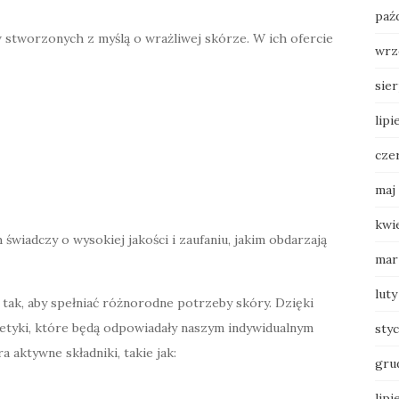
paź
stworzonych z myślą o wrażliwej skórze. W ich ofercie
wrz
sie
lipi
cze
maj
kwi
świadczy o wysokiej jakości i zaufaniu, jakim obdarzają
mar
luty
ak, aby spełniać różnorodne potrzeby skóry. Dzięki
tyki, które będą odpowiadały naszym indywidualnym
sty
 aktywne składniki, takie jak:
gru
lipi