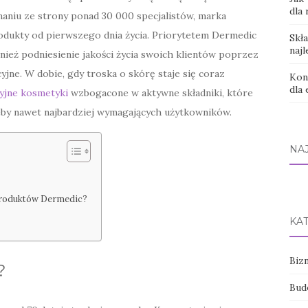
dla
aniu ze strony ponad 30 000 specjalistów, marka
produkty od pierwszego dnia życia. Priorytetem Dermedic
Skł
najl
wnież podniesienie jakości życia swoich klientów poprzez
yjne. W dobie, gdy troska o skórę staje się coraz
Kon
dla
yjne kosmetyki
wzbogacone w aktywne składniki, które
eby nawet najbardziej wymagających użytkowników.
NA
 produktów Dermedic?
KA
Bizn
?
Bud