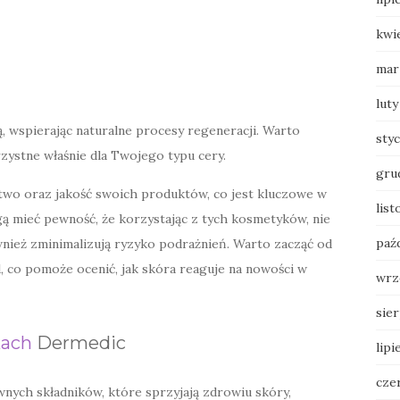
kwi
mar
luty
ją, wspierając naturalne procesy regeneracji. Warto
sty
zystne właśnie dla Twojego typu cery.
gru
wo oraz jakość swoich produktów, co jest kluczowe w
list
gą mieć pewność, że korzystając z tych kosmetyków, nie
paź
wnież zminimalizują ryzyko podrażnień. Warto zacząć od
, co pomoże ocenić, jak skóra reaguje na nowości w
wrz
sie
kach
Dermedic
lipi
cze
nych składników, które sprzyjają zdrowiu skóry,