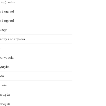
ting online
 i ogród
 i ogród
kacja
rezy i rozrywka
e
oryzacja
ystyka
da
owie
erzęta
erzęta