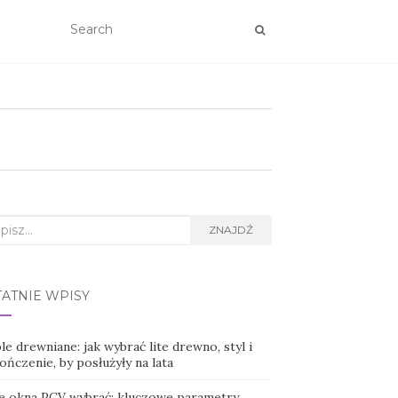
rch
ZNAJDŹ
TATNIE WPISY
e drewniane: jak wybrać lite drewno, styl i
ńczenie, by posłużyły na lata
ie okna PCV wybrać: kluczowe parametry