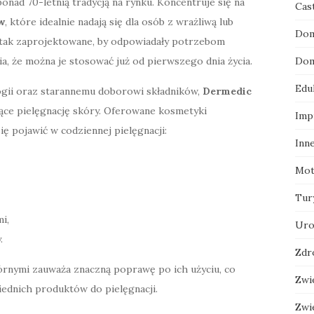
onad 70-letnią tradycją na rynku. Koncentruje się na
Cas
w
, które idealnie nadają się dla osób z wrażliwą lub
Dom
ą tak zaprojektowane, by odpowiadały potrzebom
Dom
a, że można je stosować już od pierwszego dnia życia.
Edu
gii oraz starannemu doborowi składników,
Dermedic
ce pielęgnację skóry. Oferowane kosmetyki
Imp
ę pojawić w codziennej pielęgnacji:
Inn
Mot
Tur
i,
Uro
.
Zdr
órnymi zauważa znaczną poprawę po ich użyciu, co
Zwi
ednich produktów do pielęgnacji.
Zwi