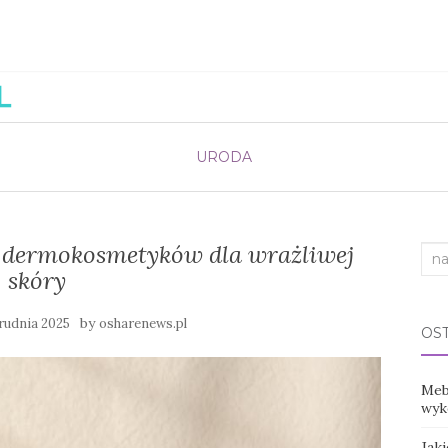
URODA
 dermokosmetyków dla wrażliwej
Sea
skóry
for:
by
grudnia 2025
osharenews.pl
OS
Mebl
wyko
Jak