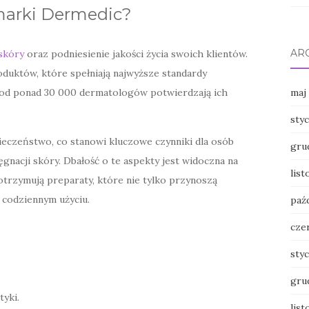
 marki Dermedic?
AR
skóry
oraz podniesienie jakości życia swoich klientów.
duktów, które spełniają najwyższe standardy
maj
od ponad 30 000 dermatologów potwierdzają ich
sty
pieczeństwo, co stanowi kluczowe czynniki dla osób
gru
nacji skóry. Dbałość o te aspekty jest widoczna na
lis
 otrzymują preparaty, które nie tylko przynoszą
 codziennym użyciu.
paź
cze
sty
gru
yki.
lis