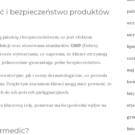
ść i bezpieczeństwo produktów
paź
wrz
sie
ą jakością i bezpieczeństwem, co jest efektem
dukcji oraz stosowania standardów
GMP
(Dobrej
lipi
roces wytwarzania, co zapewnia, że klienci otrzymują
cze
ę, jednocześnie gwarantując pełne bezpieczeństwo.
maj
boratoryjne, jak i oceny dermatologiczne, co pozwala
kwi
ia. Dzięki tym staraniom klienci mogą mieć pewność, że
h do ich potrzeb pielęgnacyjnych.
luty
sty
a kluczową rolę, ponieważ ma bezpośredni wpływ na
gru
list
ermedic?