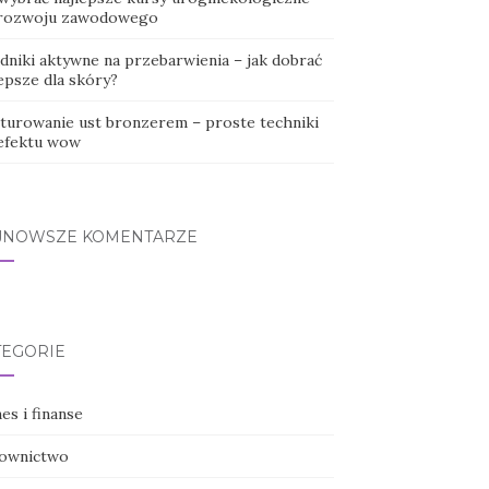
 rozwoju zawodowego
adniki aktywne na przebarwienia – jak dobrać
epsze dla skóry?
turowanie ust bronzerem – proste techniki
 efektu wow
JNOWSZE KOMENTARZE
TEGORIE
es i finanse
ownictwo