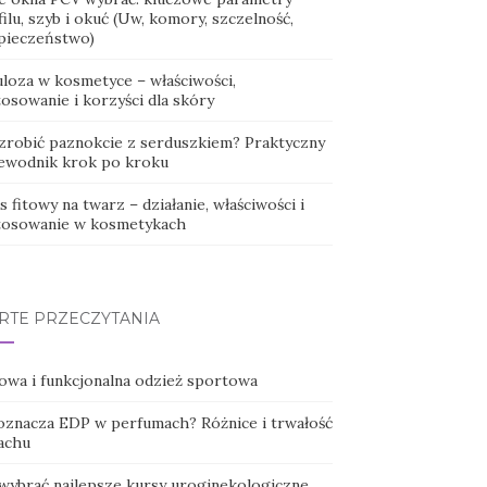
ilu, szyb i okuć (Uw, komory, szczelność,
pieczeństwo)
uloza w kosmetyce – właściwości,
osowanie i korzyści dla skóry
 zrobić paznokcie z serduszkiem? Praktyczny
ewodnik krok po kroku
 fitowy na twarz – działanie, właściwości i
tosowanie w kosmetykach
RTE PRZECZYTANIA
lowa i funkcjonalna odzież sportowa
oznacza EDP w perfumach? Różnice i trwałość
achu
 wybrać najlepsze kursy uroginekologiczne