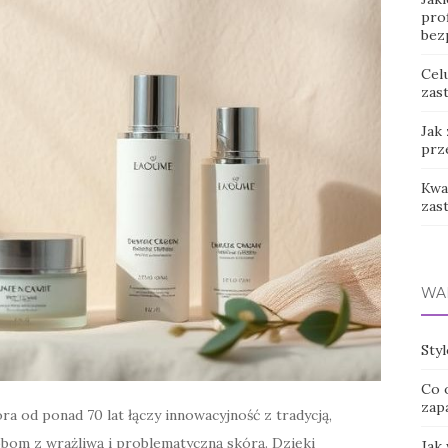
prof
bez
Cel
zast
Jak
prz
Kwas
zas
WA
Sty
Co 
zap
a od ponad 70 lat łączy innowacyjność z tradycją,
om z wrażliwą i problematyczną skórą. Dzięki
Jak