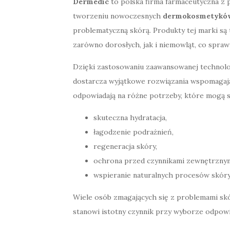
Dermedic
to polska firma farmaceutyczna z p
tworzeniu nowoczesnych
dermokosmetykó
problematyczną skórą. Produkty tej marki s
zarówno dorosłych, jak i niemowląt, co sprawi
Dzięki zastosowaniu zaawansowanej technolo
dostarcza wyjątkowe rozwiązania wspomagają
odpowiadają na różne potrzeby, które mogą si
skuteczna hydratacja,
łagodzenie podrażnień,
regeneracja skóry,
ochrona przed czynnikami zewnętrznym
wspieranie naturalnych procesów skóry
Wiele osób zmagających się z problemami sk
stanowi istotny czynnik przy wyborze odpowi