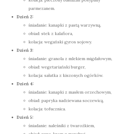
parmezanem.
Dzień 2:
śniadanie: kanapki z pastą warzywną,
obiad: stek z kalafiora,
kolacja: wegański gyros sojowy.
Dzień 3:
śniadanie: granola z mlekiem migdałowym,
obiad: wegetariański burger,
kolacja: sałatka z kiszonych ogórków.
Dzień 4:
śniadanie: kanapki z masłem orzechowym,
obiad: papryka nadziewana soczewicą,
kolacja: tofucznica.
Dzień 5:
śniadanie: naleśniki z twarożkiem,
obiad: zupa-krem z marchwi,