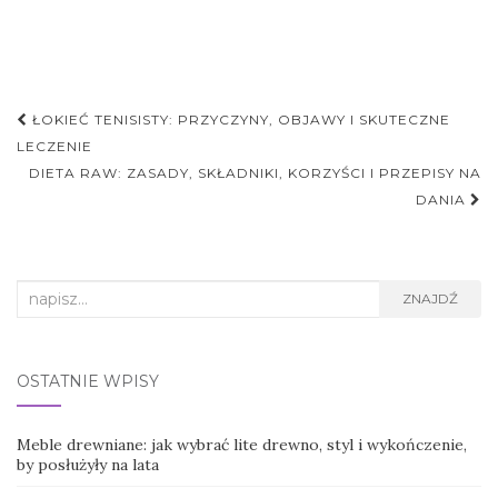
Nawigacja
ŁOKIEĆ TENISISTY: PRZYCZYNY, OBJAWY I SKUTECZNE
postu
LECZENIE
DIETA RAW: ZASADY, SKŁADNIKI, KORZYŚCI I PRZEPISY NA
DANIA
Search
ZNAJDŹ
for:
OSTATNIE WPISY
Meble drewniane: jak wybrać lite drewno, styl i wykończenie,
by posłużyły na lata