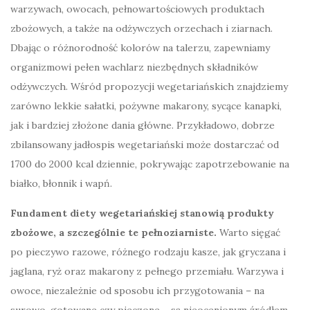
warzywach, owocach, pełnowartościowych produktach
zbożowych, a także na odżywczych orzechach i ziarnach.
Dbając o różnorodność kolorów na talerzu, zapewniamy
organizmowi pełen wachlarz niezbędnych składników
odżywczych. Wśród propozycji wegetariańskich znajdziemy
zarówno lekkie sałatki, pożywne makarony, sycące kanapki,
jak i bardziej złożone dania główne. Przykładowo, dobrze
zbilansowany jadłospis wegetariański może dostarczać od
1700 do 2000 kcal dziennie, pokrywając zapotrzebowanie na
białko, błonnik i wapń.
Fundament diety wegetariańskiej stanowią produkty
zbożowe, a szczególnie te pełnoziarniste.
Warto sięgać
po pieczywo razowe, różnego rodzaju kasze, jak gryczana i
jaglana, ryż oraz makarony z pełnego przemiału. Warzywa i
owoce, niezależnie od sposobu ich przygotowania – na
surowo, gotowane czy pieczone – są nieocenionym źródłem