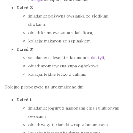
Dzień 2:
śniadanie: pożywna owsianka ze słodkimi
śliwkami,
obiad: kremowa zupa z kalafiora,
kolacja: makaron ze szpinakiem.
Dzień 3:
śniadanie: naleśniki z kremem z
daktyli
,
obiad: aromatyczna zupa ogórkowa,
kolacja: lekkie leczo z cukinii.
Kolejne propozycje na urozmaicone dni:
Dzień 1:
śniadanie: jogurt z nasionami chia i ulubionymi
owocami,
obiad: wegetariański wrap z hummusem,
kolacja: pieczony bakłażan posypany