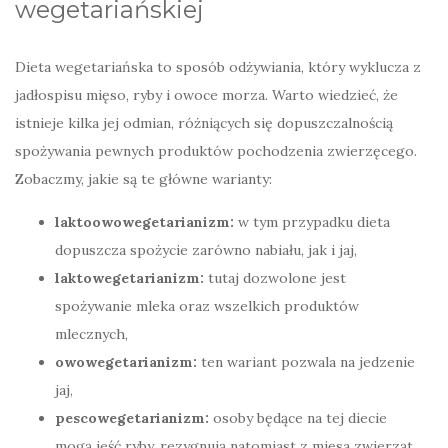
wegetariańskiej
Dieta wegetariańska to sposób odżywiania, który wyklucza z
jadłospisu mięso, ryby i owoce morza. Warto wiedzieć, że
istnieje kilka jej odmian, różniących się dopuszczalnością
spożywania pewnych produktów pochodzenia zwierzęcego.
Zobaczmy, jakie są te główne warianty:
laktoowowegetarianizm:
w tym przypadku dieta
dopuszcza spożycie zarówno nabiału, jak i jaj,
laktowegetarianizm:
tutaj dozwolone jest
spożywanie mleka oraz wszelkich produktów
mlecznych,
owowegetarianizm:
ten wariant pozwala na jedzenie
jaj,
pescowegetarianizm:
osoby będące na tej diecie
mogą jeść ryby, rezygnują natomiast z mięsa zwierząt