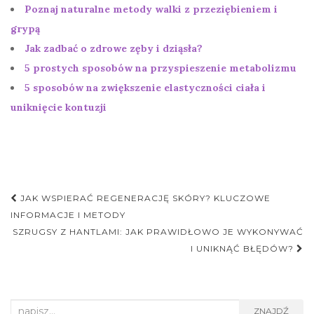
Poznaj naturalne metody walki z przeziębieniem i
grypą
Jak zadbać o zdrowe zęby i dziąsła?
5 prostych sposobów na przyspieszenie metabolizmu
5 sposobów na zwiększenie elastyczności ciała i
uniknięcie kontuzji
Nawigacja
JAK WSPIERAĆ REGENERACJĘ SKÓRY? KLUCZOWE
postu
INFORMACJE I METODY
SZRUGSY Z HANTLAMI: JAK PRAWIDŁOWO JE WYKONYWAĆ
I UNIKNĄĆ BŁĘDÓW?
Search
ZNAJDŹ