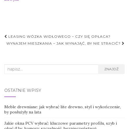
Nawigacja
LEASING WÓZKA WIDŁOWEGO – CZY SIĘ OPŁACA?
postu
WYNAJEM MIESZKANIA – JAK WYNAJĄĆ, BY NIE STRACIĆ?
Search
ZNAJDŹ
for:
OSTATNIE WPISY
Meble drewniane: jak wybrać lite drewno, styl i wykończenie,
by posłużyły na lata
Jakie okna PCV wybrać: kluczowe parametry profilu, szyb i
okuć (Uw, komory, szczelność, bezpieczeństwo)