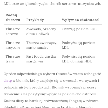
LDL oraz zwiększać ryzyko chorób sercowo-naczyniowych.
Rodzaj
tłuszczu
Przykłady
Wpływ na cholesterol
Tłuszcze
Awokado, orzechy,
Obniżają poziom LDL
zdrowe
oliwa z oliwek
Tłuszcze
Tłuszcz zwierzęcy,
Podwyższają poziom
nasycone
masło, smalec
LDL
Tłuszcze
Fast foody, ciastka,
Podwyższają poziom
trans
margaryny
LDL, obniżają HDL
Oprócz odpowiedniego wyboru tłuszczów warto wzbogacić
dietę
w błonnik, który znajduje się w owocach, warzywach i
pełnoziarnistych produktach. Błonnik wspomaga procesy
trawienne i ma pozytywny wpływ na poziom cholesterolu.
Zmiana diety na bardziej zrównoważoną i bogatą w zdrowe
składniki odżywcze jest kluczowym krokiem w kierunku