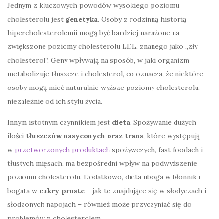
Jednym z kluczowych powodów wysokiego poziomu
cholesterolu jest
genetyka
. Osoby z rodzinną historią
hipercholesterolemii mogą być bardziej narażone na
zwiększone poziomy cholesterolu LDL, znanego jako „zły
cholesterol”. Geny wpływają na sposób, w jaki organizm
metabolizuje tłuszcze i cholesterol, co oznacza, że niektóre
osoby mogą mieć naturalnie wyższe poziomy cholesterolu,
niezależnie od ich stylu życia.
Innym istotnym czynnikiem jest
dieta
. Spożywanie dużych
ilości
tłuszczów nasyconych oraz trans
, które występują
w
przetworzonych produktach
spożywczych, fast foodach i
tłustych mięsach, ma bezpośredni wpływ na podwyższenie
poziomu cholesterolu. Dodatkowo, dieta uboga w błonnik i
bogata w
cukry proste
– jak te znajdujące się w słodyczach i
słodzonych napojach – również może przyczyniać się do
problemów z cholesterolem.