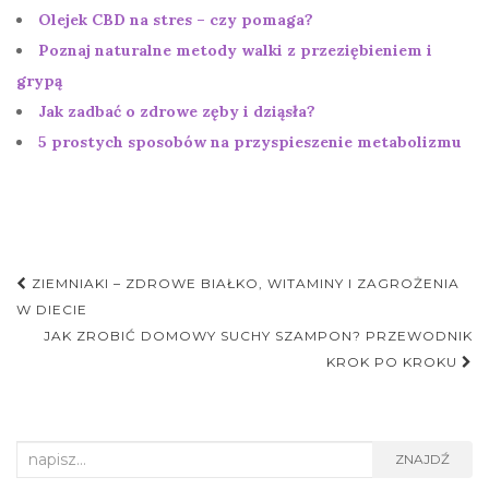
Olejek CBD na stres – czy pomaga?
Poznaj naturalne metody walki z przeziębieniem i
grypą
Jak zadbać o zdrowe zęby i dziąsła?
5 prostych sposobów na przyspieszenie metabolizmu
Nawigacja
ZIEMNIAKI – ZDROWE BIAŁKO, WITAMINY I ZAGROŻENIA
postu
W DIECIE
JAK ZROBIĆ DOMOWY SUCHY SZAMPON? PRZEWODNIK
KROK PO KROKU
Search
ZNAJDŹ
for: