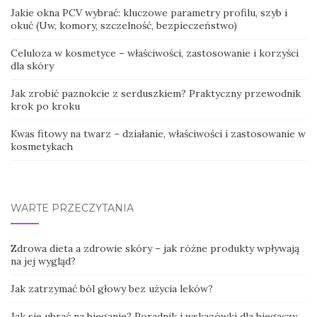
Jakie okna PCV wybrać: kluczowe parametry profilu, szyb i
okuć (Uw, komory, szczelność, bezpieczeństwo)
Celuloza w kosmetyce – właściwości, zastosowanie i korzyści
dla skóry
Jak zrobić paznokcie z serduszkiem? Praktyczny przewodnik
krok po kroku
Kwas fitowy na twarz – działanie, właściwości i zastosowanie w
kosmetykach
WARTE PRZECZYTANIA
Zdrowa dieta a zdrowie skóry – jak różne produkty wpływają
na jej wygląd?
Jak zatrzymać ból głowy bez użycia leków?
Jak się ubrać na bieganie? Poradnik i wskazówki dla biegaczy