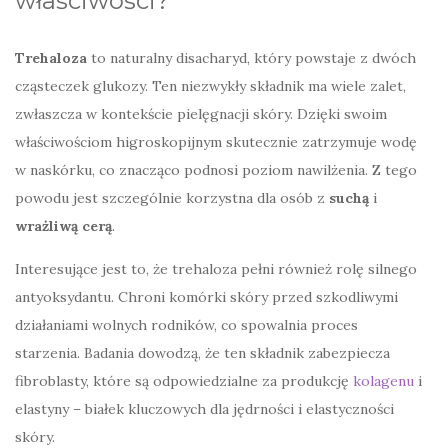
właściwości?
Trehaloza
to naturalny disacharyd, który powstaje z dwóch
cząsteczek glukozy. Ten niezwykły składnik ma wiele zalet,
zwłaszcza w kontekście pielęgnacji skóry. Dzięki swoim
właściwościom higroskopijnym skutecznie zatrzymuje wodę
w naskórku, co znacząco podnosi poziom nawilżenia. Z tego
powodu jest szczególnie korzystna dla osób z
suchą
i
wrażliwą cerą
.
Interesujące jest to, że trehaloza pełni również rolę silnego
antyoksydantu. Chroni komórki skóry przed szkodliwymi
działaniami wolnych rodników, co spowalnia proces
starzenia. Badania dowodzą, że ten składnik zabezpiecza
fibroblasty, które są odpowiedzialne za produkcję
kolagenu
i
elastyny – białek kluczowych dla jędrności i elastyczności
skóry.