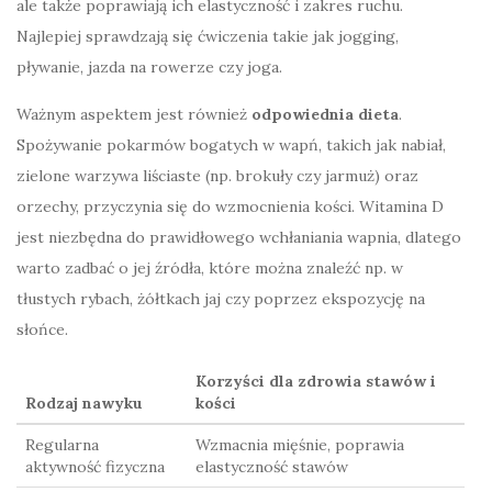
ale także poprawiają ich elastyczność i zakres ruchu.
Najlepiej sprawdzają się ćwiczenia takie jak jogging,
pływanie, jazda na rowerze czy joga.
Ważnym aspektem jest również
odpowiednia dieta
.
Spożywanie pokarmów bogatych w wapń, takich jak nabiał,
zielone warzywa liściaste (np. brokuły czy jarmuż) oraz
orzechy, przyczynia się do wzmocnienia kości. Witamina D
jest niezbędna do prawidłowego wchłaniania wapnia, dlatego
warto zadbać o jej źródła, które można znaleźć np. w
tłustych rybach, żółtkach jaj czy poprzez ekspozycję na
słońce.
Korzyści dla zdrowia stawów i
Rodzaj nawyku
kości
Regularna
Wzmacnia mięśnie, poprawia
aktywność fizyczna
elastyczność stawów