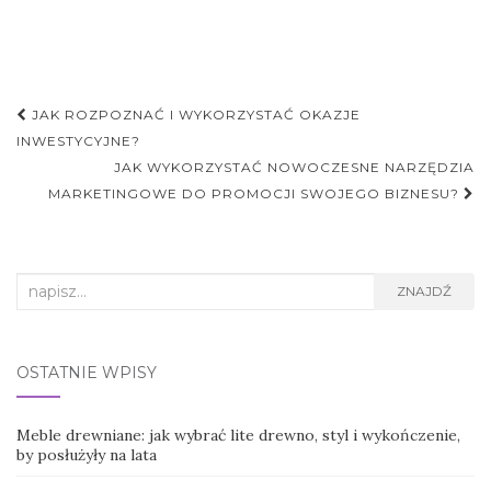
Nawigacja
JAK ROZPOZNAĆ I WYKORZYSTAĆ OKAZJE
postu
INWESTYCYJNE?
JAK WYKORZYSTAĆ NOWOCZESNE NARZĘDZIA
MARKETINGOWE DO PROMOCJI SWOJEGO BIZNESU?
Search
ZNAJDŹ
for:
OSTATNIE WPISY
Meble drewniane: jak wybrać lite drewno, styl i wykończenie,
by posłużyły na lata