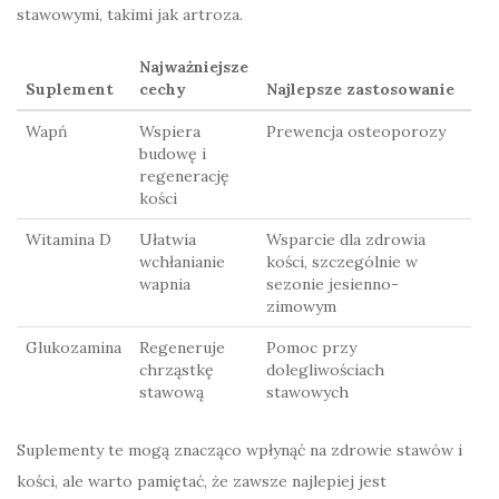
stawowymi, takimi jak artroza.
Najważniejsze
Suplement
cechy
Najlepsze zastosowanie
Wapń
Wspiera
Prewencja osteoporozy
budowę i
regenerację
kości
Witamina D
Ułatwia
Wsparcie dla zdrowia
wchłanianie
kości, szczególnie w
wapnia
sezonie jesienno-
zimowym
Glukozamina
Regeneruje
Pomoc przy
chrząstkę
dolegliwościach
stawową
stawowych
Suplementy te mogą znacząco wpłynąć na zdrowie stawów i
kości, ale warto pamiętać, że zawsze najlepiej jest