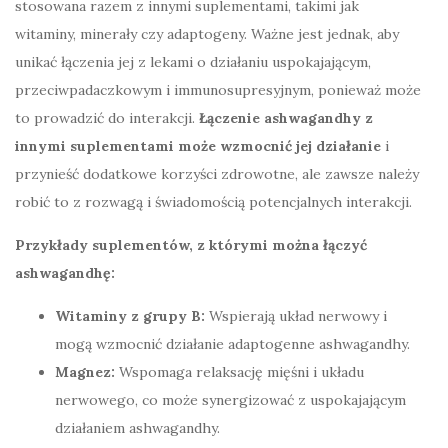
stosowana razem z innymi suplementami, takimi jak
witaminy, minerały czy adaptogeny. Ważne jest jednak, aby
unikać łączenia jej z lekami o działaniu uspokajającym,
przeciwpadaczkowym i immunosupresyjnym, ponieważ może
to prowadzić do interakcji.
Łączenie ashwagandhy z
innymi suplementami może wzmocnić jej działanie
i
przynieść dodatkowe korzyści zdrowotne, ale zawsze należy
robić to z rozwagą i świadomością potencjalnych interakcji.
Przykłady suplementów, z którymi można łączyć
ashwagandhę:
Witaminy z grupy B:
Wspierają układ nerwowy i
mogą wzmocnić działanie adaptogenne ashwagandhy.
Magnez:
Wspomaga relaksację mięśni i układu
nerwowego, co może synergizować z uspokajającym
działaniem ashwagandhy.