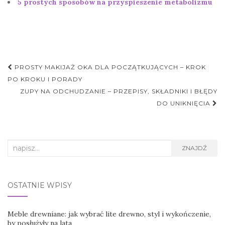
5 prostych sposobów na przyspieszenie metabolizmu
Nawigacja
PROSTY MAKIJAŻ OKA DLA POCZĄTKUJĄCYCH – KROK
postu
PO KROKU I PORADY
ZUPY NA ODCHUDZANIE – PRZEPISY, SKŁADNIKI I BŁĘDY
DO UNIKNIĘCIA
Search
ZNAJDŹ
for:
OSTATNIE WPISY
Meble drewniane: jak wybrać lite drewno, styl i wykończenie,
by posłużyły na lata