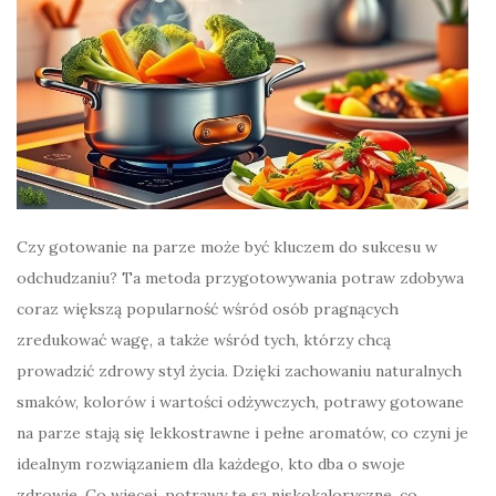
Czy gotowanie na parze może być kluczem do sukcesu w
odchudzaniu? Ta metoda przygotowywania potraw zdobywa
coraz większą popularność wśród osób pragnących
zredukować wagę, a także wśród tych, którzy chcą
prowadzić zdrowy styl życia. Dzięki zachowaniu naturalnych
smaków, kolorów i wartości odżywczych, potrawy gotowane
na parze stają się lekkostrawne i pełne aromatów, co czyni je
idealnym rozwiązaniem dla każdego, kto dba o swoje
zdrowie. Co więcej, potrawy te są niskokaloryczne, co