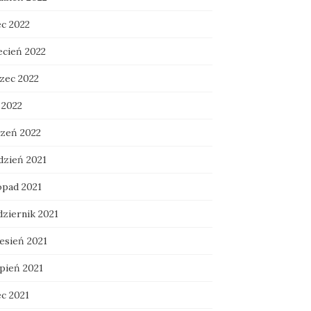
ec 2022
ecień 2022
zec 2022
 2022
czeń 2022
dzień 2021
opad 2021
dziernik 2021
esień 2021
rpień 2021
ec 2021