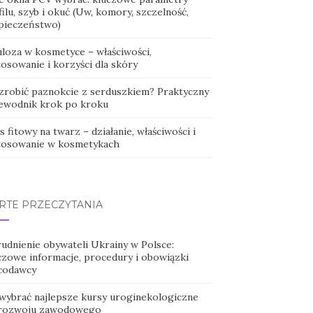
ilu, szyb i okuć (Uw, komory, szczelność,
pieczeństwo)
uloza w kosmetyce – właściwości,
osowanie i korzyści dla skóry
 zrobić paznokcie z serduszkiem? Praktyczny
ewodnik krok po kroku
 fitowy na twarz – działanie, właściwości i
tosowanie w kosmetykach
RTE PRZECZYTANIA
rudnienie obywateli Ukrainy w Polsce:
czowe informacje, procedury i obowiązki
codawcy
 wybrać najlepsze kursy uroginekologiczne
 rozwoju zawodowego