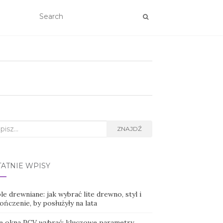
rch
ZNAJDŹ
TATNIE WPISY
e drewniane: jak wybrać lite drewno, styl i
ńczenie, by posłużyły na lata
ie okna PCV wybrać: kluczowe parametry