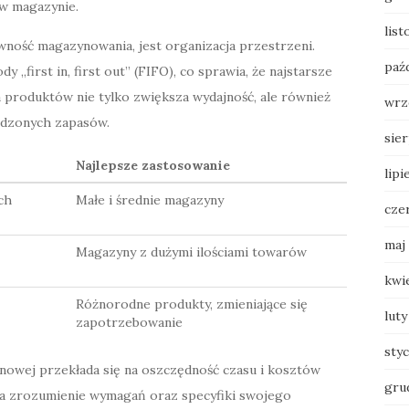
 w magazynie.
lis
wność magazynowania, jest organizacja przestrzeni.
paź
„first in, first out” (FIFO), co sprawia, że najstarsze
a produktów nie tylko zwiększa wydajność, ale również
wrz
odzonych zapasów.
sie
Najlepsze zastosowanie
lipi
ch
Małe i średnie magazyny
cze
maj
Magazyny z dużymi ilościami towarów
kwi
Różnorodne produkty, zmieniające się
luty
zapotrzebowanie
sty
owej przekłada się na oszczędność czasu i kosztów
gru
na zrozumienie wymagań oraz specyfiki swojego