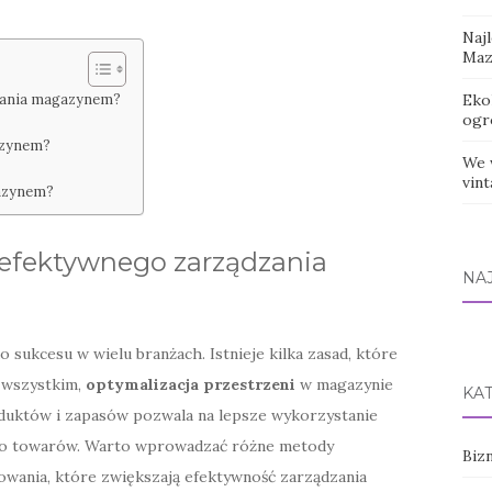
Naj
Maz
dzania magazynem?
Eko
ogr
azynem?
We 
vin
gazynem?
 efektywnego zarządzania
NA
sukcesu w wielu branżach. Istnieje kilka zasad, które
 wszystkim,
optymalizacja przestrzeni
w magazynie
KA
oduktów i zapasów pozwala na lepsze wykorzystanie
 do towarów. Warto wprowadzać różne metody
Bizn
dowania, które zwiększają efektywność zarządzania