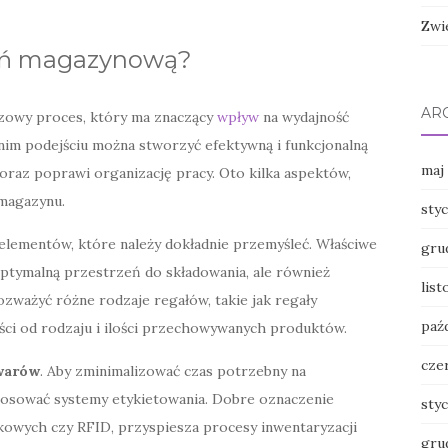
Zwi
zeń magazynową?
AR
zowy proces, który ma znaczący
wpływ
na wydajność
im podejściu można stworzyć efektywną i funkcjonalną
maj
oraz poprawi organizację pracy. Oto kilka aspektów,
magazynu.
sty
 elementów, które należy dokładnie przemyśleć. Właściwe
gru
ptymalną przestrzeń do składowania, ale również
lis
zważyć różne rodzaje regałów, takie jak regały
paź
ści od rodzaju i ilości przechowywanych produktów.
cze
warów
. Aby zminimalizować czas potrzebny na
tosować systemy etykietowania. Dobre oznaczenie
sty
owych czy RFID, przyspiesza procesy inwentaryzacji
gru