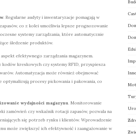
Bud
Cas
ów
. Regularne audyty i inwentaryzacje pomagają w
Dom
 zapasów, co z kolei umożliwia lepsze prognozowanie
czesne systemy zarządzania, które automatycznie
Dom
eżące śledzenie produktów.
Edu
y aspekt efektywnego zarządzania magazynem.
Imp
ry kodów kreskowych czy systemy RFID, przyspiesza
 towarów. Automatyzacja może również obejmować
Inn
 optymalizują procesy pickowania i pakowania, co
Mot
Tur
lizowanie wydajności magazynu
. Monitorowanie
Uro
bki zamówień czy wskaźnik rotacji zapasów, pozwala na
eniających się potrzeb rynku i klientów. Wprowadzenie
Zdr
nu może zwiększyć ich efektywność i zaangażowanie w
Zwi