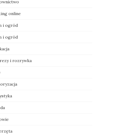
ownictwo
ting online
 i ogród
 i ogród
kacja
rezy i rozrywka
e
oryzacja
ystyka
da
owie
erzęta