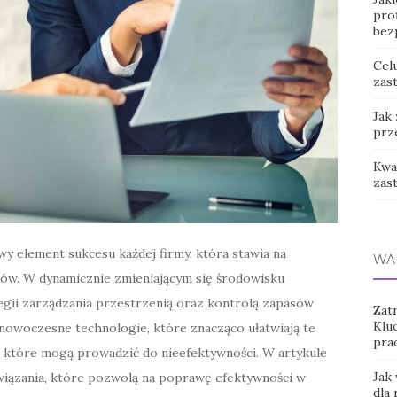
prof
bez
Cel
zast
Jak
prz
Kwas
zas
 element sukcesu każdej firmy, która stawia na
WA
tów. W dynamicznie zmieniającym się środowisku
gii zarządzania przestrzenią oraz kontrolą zapasów
Zat
Klu
nowoczesne technologie, które znacząco ułatwiają te
pra
, które mogą prowadzić do nieefektywności. W artykule
Jak
iązania, które pozwolą na poprawę efektywności w
dla