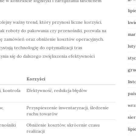
ne w kontekście logistyki i zarządzania łańcuchem
lipi
jny ważny trend, który przynosi liczne korzyści.
kwi
ak roboty do pakowania czy przenośniki, pozwala na
mar
ję zamówień oraz obniżenie kosztów operacyjnych.
luty
stują technologię do optymalizacji tras
ynia się do dalszego zwiększenia efektywności
sty
gru
Korzyści
list
, kontrola
Efektywność, redukcja błędów
paź
wrz
w,
Przyspieszenie inwentaryzacji, śledzenie
ruchu towarów
sie
enośniki
Obniżenie kosztów, skrócenie czasu
lipi
realizacji