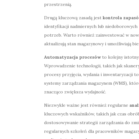
przestrzenią.
Drugą kluczową zasadą jest
kontrola zapas
identyfikacji nadmiernych lub niedoborowych
potrzeb. Warto również zainwestować w nowo
aktualizują stan magazynowy i umożliwiają bi
Automatyzacja procesów
to kolejny istotn
Wprowadzenie technologii, takich jak skane
procesy przyjęcia, wydania i inwentaryzacji
systemy zarządzania magazynem (WMS), które
znacząco zwiększa wydajność.
Niezwykle ważne jest również regularne
ana
kluczowych wskaźników, takich jak czas obró
dostosowywanie strategii zarządzania do zmi
regularnych szkoleń dla pracowników magazy