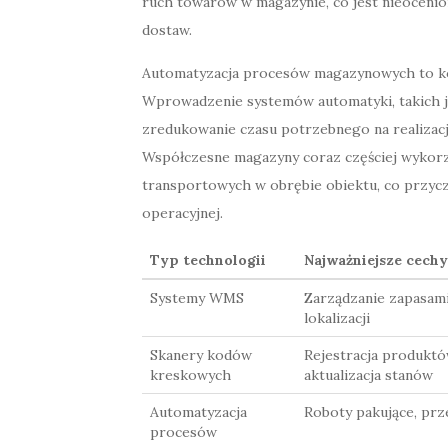
ruch towarów w magazynie, co jest nieocenio
dostaw.
Automatyzacja procesów magazynowych to kole
Wprowadzenie systemów automatyki, takich j
zredukowanie czasu potrzebnego na realizac
Współczesne magazyny coraz częściej wykorzy
transportowych w obrębie obiektu, co przycz
operacyjnej.
Typ technologii
Najważniejsze cechy
Systemy WMS
Zarządzanie zapasami
lokalizacji
Skanery kodów
Rejestracja produktó
kreskowych
aktualizacja stanów
Automatyzacja
Roboty pakujące, prz
procesów