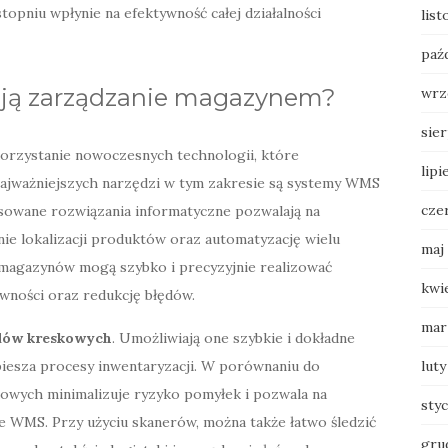
opniu wpłynie na efektywność całej działalności
list
paź
rają zarządzanie magazynem?
wrz
sie
orzystanie nowoczesnych technologii, które
lipi
najważniejszych narzędzi w tym zakresie są systemy WMS
cze
owane rozwiązania informatyczne pozwalają na
ie lokalizacji produktów oraz automatyzację wielu
maj
magazynów mogą szybko i precyzyjnie realizować
kwi
wności oraz redukcję błędów.
mar
dów kreskowych
. Umożliwiają one szybkie i dokładne
iesza procesy inwentaryzacji. W porównaniu do
luty
owych minimalizuje ryzyko pomyłek i pozwala na
sty
e WMS. Przy użyciu skanerów, można także łatwo śledzić
gru