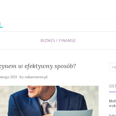
BIZNES I FINANSE
zynem w efektywny sposób?
Sea
for:
by
lutego 2021
osharenews.pl
OS
Mebl
wyko
Jak